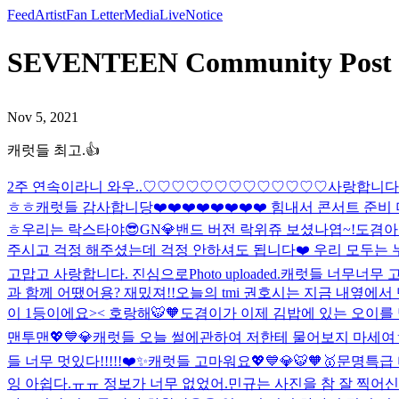
Feed
Artist
Fan Letter
Media
Live
Notice
SEVENTEEN Community Pos
Nov 5, 2021
캐럿들 최고.👍
2주 연속이라니 와우..♡♡♡♡♡♡♡♡♡♡♡♡♡사랑합니다!
ㅎㅎ
캐럿들 감사합니당❤️❤️❤️❤️❤️❤️❤️❤️ 힘내서 콘서트 준
ㅎ
우리는 락스타야😎
GN💎
밴드 버전 락위쥬 보셨나엽~!
도겸아
주시고 걱정 해주셨는데 걱정 안하셔도 됩니다❤️ 우리 모두는 
고맙고 사랑합니다. 진심으로
Photo uploaded.
캐럿들 너무너무 고생
과 함께 어땠어용? 재밌져!!
오늘의 tmi 권호시는 지금 내옆에서
이 1등이에요>< 호랑해🐯🧡
도겸이가 이제 김밥에 있는 오이를
맨투맨💖💙💎
캐럿들 오늘 썰에관하여 저한테 물어보지 마세여
들 너무 멋있다!!!!!❤️✨
캐럿들 고마워요💖💙💎🐯🧡🥇
문명특급 미
잉 아쉽다.ㅠㅠ 정보가 너무 없었어.
민규는 사진을 참 잘 찍어
신