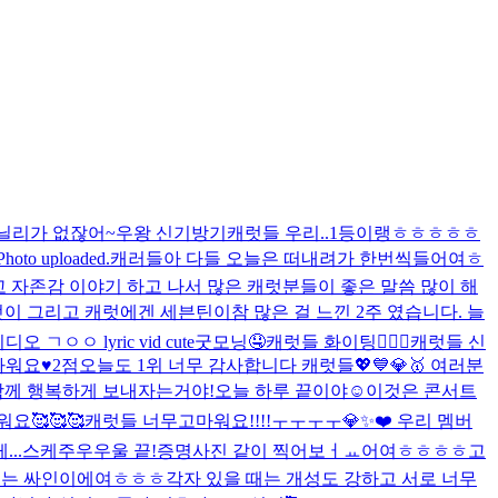
닐리가 없잖어~
우왕 신기방기
캐럿들 우리..1등이랭ㅎㅎㅎㅎㅎ
Photo uploaded.
캐러들아 다들 오늘은 떠내려가 한번씩들어여ㅎ
 자존감 이야기 하고 나서 많은 캐럿분들이 좋은 말씀 많이 해
캐럿이 그리고 캐럿에겐 세븐틴이
참 많은 걸 느낀 2주 였습니다. 늘
오 ㄱㅇㅇ lyric vid cute
굿모닝🤤
캐럿들 화이팅❤️‍🔥🔥
캐럿들 신
워요♥️
2점
오늘도 1위 너무 감사합니다 캐럿들💖💙💎🥇 여러분
 함께 행복하게 보내자는거야!
오늘 하루 끝이야☺️
이것은 콘서트
요🥰🥰🥰
캐럿들 너무고마워요!!!!ㅜㅜㅜㅜ💎✨❤️ 우리 멤버
..
스케주우우울 끝!
증명사진 같이 찍어보ㅓㅛ어여ㅎㅎㅎㅎ
고
내는 싸인이에여ㅎㅎㅎ
각자 있을 때는 개성도 강하고 서로 너무