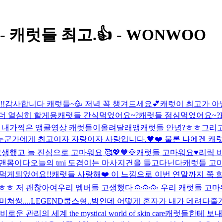
t - 캐럿들 최고.👍 - WONWOO
!
감사합니다 캐럿들~🥳 저녁 꼭 챙겨드세요💕
캐럿이 최고가 아
비 더 열심히 할게용
캐럿들 간식먹었어요~?
캐럿들 점심먹었어요~?
 내가찍은 앵콜영상 캐럿들이올려달래앵
캐럿들 안녕?ㅎㅎ
그리고
누군가에게 최고이자 자랑이자 사랑입니다.🖤❤️ 물론 나에겐 
했고 늘 진심으로 고마워요 🥰💖💙💎
캐럿들 고마워요♥️
리릭 비디
 맨몸이다
오늘의 tmi 도겸이는 마사지건을 들고다닌다
캐럿들 고마
 먹게되었어요!!
캐럿들 사랑해❤️ 이 느낌으로 이번 연말까지 쭉
ㅎㅎ 저 괜찮아여
우리 멤버들 고생했다 🥳🥳🥳 우리 캐럿들 고마워
쳐썽....
LEGEND
쿱스형..밤인데 어떻게 혼자가 내가 데려다줄게.
비로운 관리의 세계 the mystical world of skin care
캐럿들한테 보