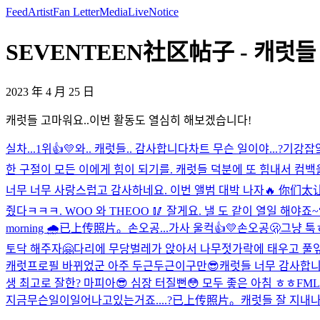
Feed
Artist
Fan Letter
Media
Live
Notice
SEVENTEEN社区帖子 - 캐럿들
2023 年 4 月 25 日
캐럿들 고마워요..이번 활동도 열심히 해보겠습니다!
실차...1위👍💛
와.. 캐럿들.. 감사합니다
차트 무슨 일이야...?
기강잡앜
한 구절이 모든 이에게 힘이 되기를. 캐럿들 덕분에 또 힘내서 컴백
너무 너무 사랑스럽고 감사하네요. 이번 앨범 대박 나자🔥 
줬다ㅋㅋㅋ. WOO 와 THEOO 🥢 잘게요. 낼 도 같이 열일 해야죠~
morning 🌧️
已上传照片。
손오공...가사 울컥👍💛
손오공🫢
그냥 툭
토닥 해주자🤗
다리에 무당벌레가 앉아서 나무젓가락에 태우고 풀
캐럿
프로필 바뀌었군 아주 두근두근이구만😎
캐럿들 너무 감사합니다
생 최고로 잘한? 마피아😎 심장 터질뻔😳 모두 좋은 아침 ㅎㅎ
FML
지금무슨일이일어나고있는거죠....?
已上传照片。
캐럿들 잘 지내나