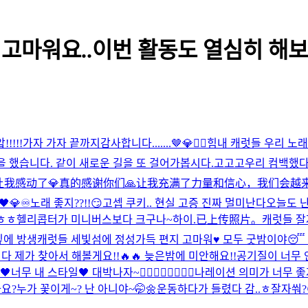
 고마워요..이번 활동도 열심히 해보
!!!!!가자 가자 끝까지
감사합니다.......🤎
💎❤️‍🔥
힘내 캐럿들 우리 노래
을 했습니다. 같이 새로운 길을 또 걸어가봅시다.
고고고
우리 컴백했
你们太让我感动了💎真的感谢你们🙏让我充满了力量和信心，我们会越来
💎♾️
노래 좋지??!!😏
고셉 쿠키.. 현실 고증 진짜 멀미난다
오늘도 난
ㅎㅎ
헬리콥터가 미니버스보다 크구나~
하이.
已上传照片。
캐럿들 잘
잎에 방생
캐럿들 세빛섬에 정성가득 편지 고마워♥️ 모두 굿밤이야😴
 제가 찾아서 해볼게요!!🔥🔥 늦은밤에 미안해요!!
공기질이 너무 안
너무 내 스타일🖤 대박나자~❤️‍🔥❤️‍🔥❤️‍🔥❤️‍🔥
나레이션 의미가 너무 좋
요?
누가 꽃이게~? 난 아니야~🤭🌼
운동하다가 들렸다 감..ㅎ
잘자쒀?