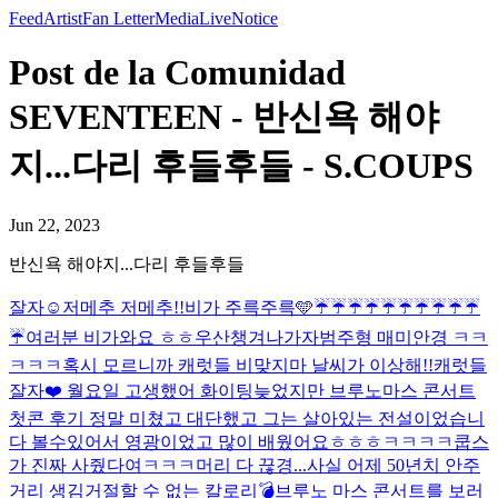
Feed
Artist
Fan Letter
Media
Live
Notice
Post de la Comunidad
SEVENTEEN - 반신욕 해야
지...다리 후들후들 - S.COUPS
Jun 22, 2023
반신욕 해야지...다리 후들후들
잘자☺️
저메추 저메추!!
비가 주륵주륵🩵
☔️☔️☔️☔️☔️☔️☔️☔️☔️☔️
☔️
여러분 비가와요 ㅎㅎ우산챙겨나가자
범주형 매미안경 ㅋㅋ
ㅋㅋㅋ
혹시 모르니까 캐럿들 비맞지마 날씨가 이상해!!
캐럿들
잘자❤️ 월요일 고생했어 화이팅
늦었지만 브루노마스 콘서트
첫콘 후기 정말 미쳤고 대단했고 그는 살아있는 전설이었습니
다 볼수있어서 영광이었고 많이 배웠어요ㅎㅎㅎ
ㅋㅋㅋㅋ쿱스
가 진짜 사줬다여ㅋㅋㅋ
머리 다 끊경...
사실 어제 50년치 안주
거리 생김
거절할 수 없는 칼로리💣
브루노 마스 콘서트를 보러