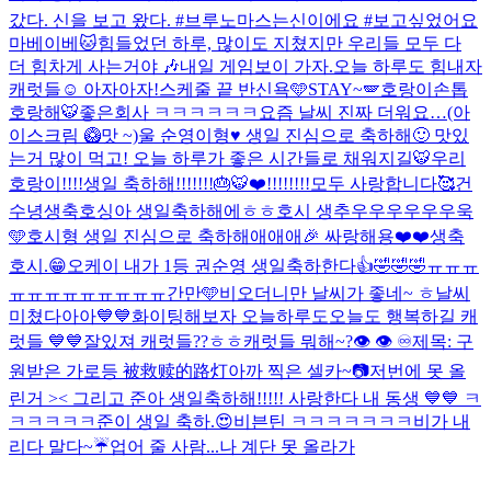
갔다. 신을 보고 왔다. #브루노마스는신이에요 #보고싶었어요
마베이베
🐱
힘들었던 하루, 많이도 지쳤지만 우리들 모두 다
더 힘차게 사는거야 🎶
내일 게임보이 가자.
오늘 하루도 힘내자
캐럿들☺️ 아자아자!
스케줄 끝 반신욕🩵
STAY~🪽
호랑이손톱
호랑해🐯
좋은회사 ㅋㅋㅋㅋㅋㅋ
요즘 날씨 진짜 더워요…(아
이스크림 🥝맛 ~)
울 순영이형♥️ 생일 진심으로 축하해🙂 맛있
는거 많이 먹고! 오늘 하루가 좋은 시간들로 채워지길🐯
우리
호랑이!!!!생일 축하해!!!!!!!🎂🐯❤️!!!!!!!!
모두 사랑합니다🥰
건
수녕생축
호싱아 생일축하해에ㅎㅎ
호시 생추우우우우우우욱
🩵
호시형 생일 진심으로 축하해애애애🎉 싸랑해용❤️❤️
생축
호시.😁
오케이 내가 1등 권순영 생일축하한다👍🤣🤣🤣
ㅠㅠㅠ
ㅠㅠㅠㅠㅠㅠㅠㅠㅠ
간만🩵
비오더니만 날씨가 좋네~ ㅎ
날씨
미쳤다아아💙💙화이팅해보자 오늘하루도
오늘도 행복하길 캐
럿들 💙💙
잘있져 캐럿들??ㅎㅎ
캐럿들 뭐해~?
👁️ 👁️ ♾️
제목: 구
원받은 가로등 被救赎的路灯
아까 찍은 셀카~📷
저번에 못 올
린거 >< 그리고 준아 생일축하해!!!!! 사랑한다 내 동생 💙💙 ㅋ
ㅋㅋㅋㅋㅋ
준이 생일 축하.😍
비븐틴 ㅋㅋㅋㅋㅋㅋㅋ
비가 내
리다 말다~☔️
업어 줄 사람...나 계단 못 올라가