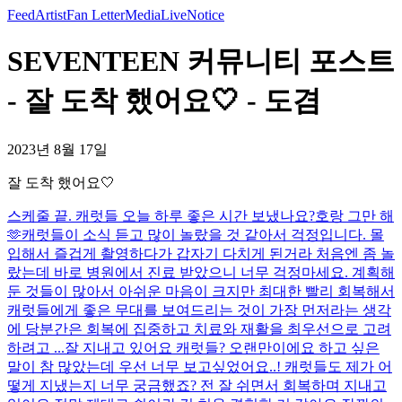
Feed
Artist
Fan Letter
Media
Live
Notice
SEVENTEEN 커뮤니티 포스트
- 잘 도착 했어요🤍 - 도겸
2023년 8월 17일
잘 도착 했어요🤍
스케줄 끝. 캐럿들 오늘 하루 좋은 시간 보냈나요?
호랑 그만 해
🫶
캐럿들이 소식 듣고 많이 놀랐을 것 같아서 걱정입니다. 몰
입해서 즐겁게 촬영하다가 갑자기 다치게 된거라 처음엔 좀 놀
랐는데 바로 병원에서 진료 받았으니 너무 걱정마세요. 계획해
둔 것들이 많아서 아쉬운 마음이 크지만 최대한 빨리 회복해서
캐럿들에게 좋은 무대를 보여드리는 것이 가장 먼저라는 생각
에 당분간은 회복에 집중하고 치료와 재활을 최우선으로 고려
하려고 ...
잘 지내고 있어요 캐럿들? 오랜만이에요 하고 싶은
말이 참 많았는데 우선 너무 보고싶었어요..! 캐럿들도 제가 어
떻게 지냈는지 너무 궁금했죠? 전 잘 쉬면서 회복하며 지내고