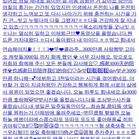
있어요 정말 제대로 쉼이란 걸 처음 경험한 거 같아요 잠깐의
며칠의 휴가는 간간히 있었지만 인생에서 온전히 나를 온전히
생각하고 느껴보고 또 다시 나아가기 위해 충전하는 시간을 가
진 건...
씻고 누웠다여 다들 그랬져?ㅎㅎ
다들 건강하게 잘 지내
고 있죠~?
ㅋㅋㅋㅋㅋㅋㅋㅋㅋㅋㅋㅋ
목소리
캐럿들 굿나잇 ㅎ
ㅎ나는 열심히 일하고 이제퇴근!!!🖤
동영상을 올렸습니다.
핸
드폰 거치대왔다 ㅎ
다시 돌아왔다 내 아이디 ㅎㅎ
먹고 힘내서
연습해야지⛽️！！！
3❤️💛❤️
콜라주...
3000만큼 사랑행🩵 고마
오 캐럿들
3000일 까지 함께 했던 💎 너무 감사해요. 앞으로도
저희와 함께해 주신 모든 분들께 감사해요🤍 感谢3000天的陪
伴💎也感谢日后陪伴我们的你们🤍
🥳🩷3️⃣0️⃣0️⃣0️⃣day🩵🎉
3000
만큼 하니해~💕
데뷔하고 3천일이라는 시간을 겪어왔네요. 더
바랄 거 없이 지금처럼만 건강하고 행복하게 함께 서로의 삶에
서 응원이 되었으면 좋겠습니다. 오늘 하루도 힘내세요.👍
3000
만큼 호랑해🐯🩷🩵
사진을 올렸습니다.
다들 조심🩵
♾️
사진을
올렸습니다.
내 생일은 일주일동안이닷....
최승철.
쿱따뚭 생일
선물 원하는거 단체방에 올려주세요~🫶🏻
쿱형 햎벌맨 오늘
하늘 예쁘더라
에스쿱스따또 또따또 또도또 좋아해용🍒 히히
귀여워
🤍8.8🤍🥰🫶😻😘😍
ㅋㅋㅋㅋㅋㅋㅋㅋ형 생축생축 ㅋㅋ
ㅋ
우리형!!!! 생일 축하해!!!!!🎂🎉👏😆
쿱형 추카추카 ㅎㅎㅎ😍
쿱형 생축생축♥️
캐럿들 땡큥 나보다 행복하게 보냉
카톡으로