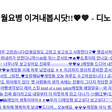
월요병 이겨내봅시닷!!💖💙 - 디노
 너무 고맙습니다😊
월요일도 고맙고 보고싶고 사랑한다구🖤 헿
감사하
떠내려가 안한다니까!!!
40분 뒤!!! 콘서트!❤🔥🖤💪
좀이따 만나요~
 너무너무 보고싶어요 진짜루~~~~~~~~💙💖💎3
캐럿들 드디어 내일
💖💎
캐럿들 이제 하루 남았네요 ㅎㅎ 지금까지 열심히 준비한 콘
서트..2일전..🖤
호랑해🐯🧡
캐럿들 오늘 하루도 수고하셨습니다ㅏ
공
물도 위아래가 있다' 옛 사람들의 생각 속에는 찬물이 그다지 적당한 음료
붕어빵
생각보다 레어 스킬 kind of a rare talent
캐럿들 왜얼알유~~
와 자
 진짜 춥더라고요 내일부터 더 따뜻하게 입고 다니기~!!!
丽江💙(
️🎱
에잇이 생축이야아ㅎㅎ❤️
우리 디에잇형 보고싶다 보고싶다♡
일 축하해 행복하게 보내🖤
드디어... 오늘에요. 💎💎💎
캐럿들 야식 챙