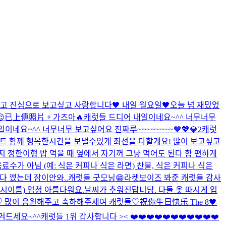
고 진심으로 보고싶고 사랑합니다🖤 내일 월요일🖤
오늘 넘 재밌었

已上傳照片。
가즈아🔥
캐럿들 드디어 내일이네요~^^ 너무너무
이네요~^^ 너무너무 보고싶어요 진짜루~~~~~~~~💙💖💎2
캐럿
서트 함께 행복한시간을 보낼수있게 최선을 다할게요! 많이 보고싶고
지 정한이형 밥 먹을 때 옆에서 자기꺼 그냥 먹어도 된다 함 편하게
수가 아님 (예: 식은 커피나 식은 라면) 찬물, 식은 커피나 식은
다 깼는데 잠이안와..
캐럿들 굿모닝😁
라켓보이즈 봐준 캐럿들 감사
도시이름) 엄청 아름다워요.
날씨가 추워진답니당. 다들 옷 따시게 입
♡ 많이 응원해주고 축하해주세여 캐럿들♡
祝你生日快乐 The 8🖤
겨드세요~^^
캐럿들 1위 갑사합니다 >< ❤️❤️❤️❤️❤️❤️❤️❤️❤️❤️❤️