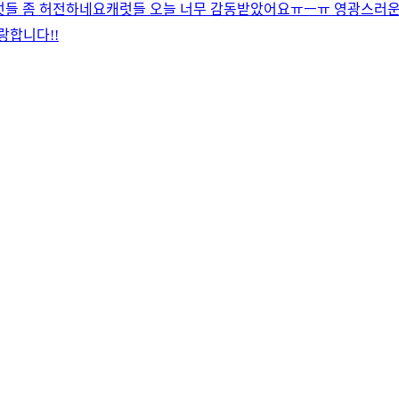
럿들 좀 허전하네요
캐럿들 오늘 너무 감동받았어요ㅠㅡㅠ 영광스러운 1위
합니다!!