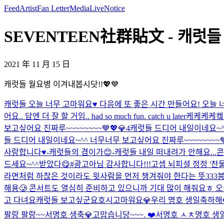
Feed
Artist
Fan Letter
Media
Live
Notice
SEVENTEEN社群貼文 - 캐럿들 
2021 年 11 月 15 日
캐럿들 월요병 이겨내봅시닷!!💖💙
캐럿들 오늘 너무 고마워요♥️ 다음에 또 좋은 시간 만들어요! 오늘
어요.. 담엔 더 잘 할 거임.. had so much fun. catch u later
케케케케켘 
보고싶어요 진짜루~~~~~~~~💙💖💎4
캐럿들 드디어 내일이네요~^^
들 드디어 내일이네요~^^ 너무너무 보고싶어요 진짜루~~~~~~~~💙
사랑합니다♥️-캐럿들의 겸이가😊-
캐럿들 내일 떠내려가 안해요...
콘
드세요~^^
받았다😋#광고아님 감사합니다!!!
고셉 뇌피셜 정정 '찬
라면처럼 하찮은 것이라도 윗사람을 먼저 챙겨줘야 한다는 뜻
333
해용🥲 콘서트도 열심히 준비하고 있으니까 기대 많이 해줘요ㅎ 오늘
고 다녀요
캐럿들 보고싶군요
호시
고마워요💎
우리 명호 생일축하해❤
팔랑 팔랑~~
서명호 생축
💎고맙습니당~~~. ❤️
서명호 ㅅㅊ
명호 생