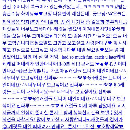
완전 주머니에 쏙들어가 있는줄알았는데...ㅋㅋㅋㅋㅋㅋㅋ
킹받는
승관
수능 화이팅❤️🖤
고잉 다음편이 레전든데...
굿모닝~🐯
오늘은
제육볶음 먹자!
추엉 안나갈랭...
밖에 나가서 좀 걸을까 추우려나..?
캐럿들이 너무보고싶다아~
캐럿들 월요병 이겨내봅시닷!!💖💙
캐
럿들 오늘 너무 고마워요♥️ 다음에 또 좋은 시간 만들어요! 오늘 너
무 고맙습니다😊
월요일도 고맙고 보고싶고 사랑한다구🖤 헿
감사
하고 진심으로 보고싶고 사랑합니다🖤 내일 월요일🖤
오늘 넘 재
밌었어요.. 담엔 더 잘 할 거임.. had so much fun. catch u later
케케
케케켘 떠내려가 안한다니까!!!
40분 뒤!!! 콘서트!❤🔥🖤💪
좀이따
만나요~😌
已上传照片。
가즈아🔥
캐럿들 드디어 내일이네요~^^
너무너무 보고싶어요 진짜루~~~~~~~~💙💖💎4
캐럿들 드디어 내
일이네요~^^ 너무너무 보고싶어요 진짜루~~~~~~~~💙💖💎3
캐
럿들 드디어 내일이네요~^^ 너무너무 보고싶어요 진짜루
~~~~~~~~💙💖💎2
캐럿들 드디어 내일이네요~^^ 너무너무 보고
싶어요 진짜루~~~~~~~~💙💖💎
캐럿들 이제 하루 남았네요 ㅎㅎ
지금까지 열심히 준비한 콘서트 함께 행복한시간을 보낼수있게
최선을 다할게요! 많이 보고싶고 사랑합니다♥️-캐럿들의 겸이가
😊-
캐럿들 내일 떠내려가 안해요...
콘서트..2일전..🖤
호랑해🐯🧡