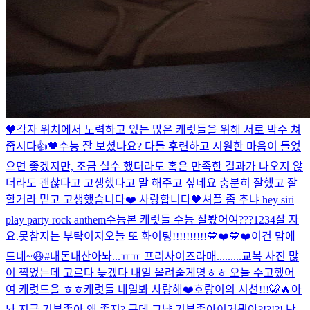
🖤
각자 위치에서 노력하고 있는 많은 캐럿들을 위해 서로 박수 쳐
줍시다👍🖤
수능 잘 보셨나요? 다들 후련하고 시원한 마음이 들었
으면 좋겠지만, 조금 실수 했더라도 혹은 만족한 결과가 나오지 않
더라도 괜찮다고 고생했다고 말 해주고 싶네요 충분히 잘했고 잘
할거라 믿고 고생했습니다❤️ 사랑합니다🖤
셔플 좀 추냐 hey siri
play party rock anthem
수능본 캐럿들 수능 잘봤어여???
1234
잘 자
요.
못참지는 부탁이지
오늘 또 화이팅!!!!!!!!!!💙❤️💙❤️
이건 맘에
드네~😆#내돈내산
아놔...ㅠㅠ 프리사이즈라매.........
교복 사진 많
이 찍었는데 고르다 늦겠다 내일 올려줄게영ㅎㅎ 오늘 수고했어
여 캐럿드을 ㅎㅎ
캐럿들 내일봐 사랑해❤️
호랑이의 시선!!!🐯🔥
아
놔 지금 기분좋아 왜 좋지? 근데 그냥 기분좋아
이거뭐야?!?!?! 난