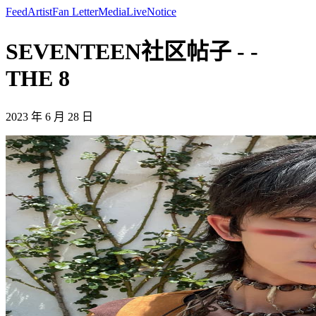
Feed
Artist
Fan Letter
Media
Live
Notice
SEVENTEEN社区帖子 - -
THE 8
2023 年 6 月 28 日