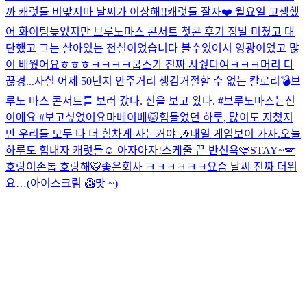
까 캐럿들 비맞지마 날씨가 이상해!!
캐럿들 잘자❤️ 월요일 고생했
어 화이팅
늦었지만 브루노마스 콘서트 첫콘 후기 정말 미쳤고 대
단했고 그는 살아있는 전설이었습니다 볼수있어서 영광이었고 많
이 배웠어요ㅎㅎㅎ
ㅋㅋㅋㅋ쿱스가 진짜 사줬다여ㅋㅋㅋ
머리 다
끊경...
사실 어제 50년치 안주거리 생김
거절할 수 없는 칼로리💣
브
루노 마스 콘서트를 보러 갔다. 신을 보고 왔다. #브루노마스는신
이에요 #보고싶었어요마베이베
🐱
힘들었던 하루, 많이도 지쳤지
만 우리들 모두 다 더 힘차게 사는거야 🎶
내일 게임보이 가자.
오늘
하루도 힘내자 캐럿들☺️ 아자아자!
스케줄 끝 반신욕🩵
STAY~🪽
호랑이손톱 호랑해🐯
좋은회사 ㅋㅋㅋㅋㅋㅋ
요즘 날씨 진짜 더워
요…(아이스크림 🥝맛 ~)