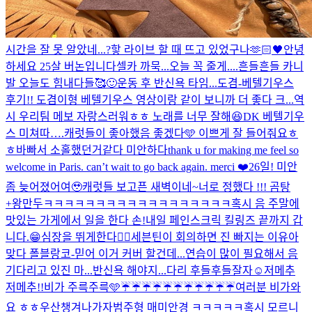
시간을 잘 못 알았네...?핳 라이브 할 때 뜨고 있었구나
🫶🏻🖤
안녕
하세요 25살 버논입니다
셀카 까묵...오늘 꼭 줄게....
흔들흔들 카니
발 오늘도 힘내다들🥰
🙂
운동 후 반신욕 타임...
도겸-베텔기우스
후기!! 도겸이형 베텔기우스 영상이랑 같이 보니까 더 좋다 크...역
시 우리팀 메보 자랑스러워ㅎㅎ 노래를 너무 잘해😆
DK 베텔기우
스 미쳐따….
캐럿들이 좋아했음 좋겠다🩵 이쁘게 잘 들어줘요ㅎ
ㅎ
바빠서 소홀했던거같다 미안하다
thank u for making me feel so
welcome in Paris. can’t wait to go back again. merci ❤️
26일! 미안
좀 늦어졌어여🥹
캐럿들 보고픈 새벽이네~
너로 정했다 !!! 곰탕
+왕만두
ㅋㅋㅋㅋㅋㅋㅋㅋㅋㅋㅋㅋㅋㅋㅋㅋㅋㅋ
혹시 음 주말에
맛있는 가게에서 일을 한다 손!
내일 페인스크릭 킬링즈 끝까지 갑
니다.😁
심장을 뛰게한다❤️‍🔥
세븐틴이 회의하면 진 빠지는 이유
아
맞다 폴블랑코-믿어 이거 커버 할건데...연습이 많이 필요해서 음
기다리고 있진 마...
반신욕 해야지...다리 후들후들
잘자☺️
저메추
저메추!!
비가 주륵주륵🩵
☔️☔️☔️☔️☔️☔️☔️☔️☔️☔️☔️
여러분 비가와
요 ㅎㅎ우산챙겨나가자
범주형 매미안경 ㅋㅋㅋㅋㅋ
혹시 모르니