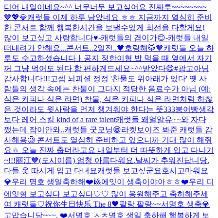
디어 내일이네요~^^ 너무너무 보고싶어요 진짜루~~~~~~~~
💙💖💎
캐럿들 이제 하루 남았네요 ㅎㅎ 지금까지 열심히 준비
한 콘서트 함께 행복한시간을 보낼수있게 최선을 다할게요!
많이 보고싶고 사랑합니다♥️-캐럿들의 겸이가😊-
캐럿들 내일
떠내려가 안해요...
콘서트..2일전..🖤
호랑해🐯🧡
캐럿들 오늘 하
루도 수고하셨습니다ㅏ
공지 정한이형 밥 먹을 때 옆에서 자기
꺼 그냥 먹어도 된다 함 편하게드세요~^^
받았다😋#광고아님
감사합니다!!!
고셉 뇌피셜 정정 '찬물도 위아래가 있다' 옛 사
람들의 생각 속에는 찬물이 그다지 적당한 음료수가 아님 (예:
식은 커피나 식은 라면) 찬물, 식은 커피나 식은 라면처럼 하찮
은 것이라도 윗사람을 먼저 챙겨줘야 한다는 뜻
333
붕어빵
생각
보다 레어 스킬 kind of a rare talent
캐럿들 왜얼알유~~
와 자다
깼는데 잠이안와..
캐럿들 굿모닝😁
라켓보이즈 봐준 캐럿들 감
사해용🥲 콘서트도 열심히 준비하고 있으니까 기대 많이 해줘
요ㅎ 오늘 진짜 춥더라고요 내일부터 더 따뜻하게 입고 다니기
~!!!
丽江💙(도시이름) 엄청 아름다워요.
날씨가 추워진답니당.
다들 옷 따시게 입고 다녀요
캐럿들 보고싶군요
호시
고마워요
💎
우리 명호 생일축하해❤️🎱
에잇이 생축이야아ㅎㅎ❤️
우리 디
에잇형 보고싶다 보고싶다♡♡ 많이 응원해주고 축하해주세
여 캐럿들♡
祝你生日快乐 The 8🖤
팔랑 팔랑~~
서명호 생축
💎
고맙습니당~~~. ❤️
서명호 ㅅㅊ
명호 생일 축하해 행복하게 보