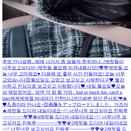
추엉 안나갈랭...
밖에 나가서 좀 걸을까 추우려나..?
캐럿들이
너무보고싶다아~
캐럿들 월요병 이겨내봅시닷!!💖💙
캐럿들 오
늘 너무 고마워요♥️ 다음에 또 좋은 시간 만들어요! 오늘 너무
고맙습니다😊
월요일도 고맙고 보고싶고 사랑한다구🖤 헿
감
사하고 진심으로 보고싶고 사랑합니다🖤 내일 월요일🖤
오늘
넘 재밌었어요.. 담엔 더 잘 할 거임.. had so much fun. catch u
later
케케케케켘 떠내려가 안한다니까!!!
40분 뒤!!! 콘서트!❤🔥
🖤💪
좀이따 만나요~😌
画像をアップロードしました。
가즈아
🔥
캐럿들 드디어 내일이네요~^^ 너무너무 보고싶어요 진짜루
~~~~~~~~💙💖💎4
캐럿들 드디어 내일이네요~^^ 너무너무 보
고싶어요 진짜루~~~~~~~~💙💖💎3
캐럿들 드디어 내일이네요
~^^ 너무너무 보고싶어요 진짜루~~~~~~~~💙💖💎2
캐럿들 드