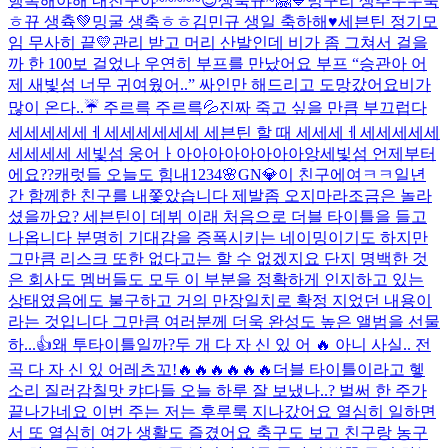
행복해야해 내친구야~~~~~😉
생축뀨~🤗💙
밍구리 생추우우욱
ㅎ
뀨 생츅💚
밍굴 생축ㅎㅎ
김민규 생일 축하해♥️
세븐틴 정기모
임 무사히 끝💛
관리 받고 머리 산발인데 비가 좀 그쳐서 걸을
까 한 100보 걸었나 우연히 부프를 만났어요 부프 “승관아 어
제 새빛섬 너무 귀여웠어..” 싸인만 해드리고 도망갔어요
비가
많이 온다..☔️ 주르륵 주르륵💦
진짜 죽고 싶을 만큼 부끄럽다
세세세세세ㅔ세세세세세세 세븐틴 할 때 세세세ㅔ세세세세세
세세세세 세빛섬 웅어ㅏ아아아아아아아아앙
세빛섬 언제부터
에요??
캐럿들 오늘도 힘내
1234
🌸GN💎
이 친구에여ㅋㅋ
일년
간 함께한 친구를 내쫓았습니다 제발좀 오지마라
조금은 놀라
셨을까요? 세븐틴이 데뷔 이래 처음으로 더블 타이틀을 들고
나옵니다 분명히 기대감을 증폭시키는 네이밍이기도 하지만
그만큼 리스크 또한 없다고는 할 수 없겠지요 단지 명백한 것
은 회사도 멤버들도 모두 이 부분을 정확하게 인지하고 있는
상태였음에도 불구하고 거의 만장일치로 확정 지었던 내용이
라는 것입니다 그만큼 여러분께 더욱 완성도 높은 앨범을 선물
하...
👍
왜 투타이틀일까?
두 개 다 자 신 있 어 🔥 아니 사실.. 전
곡 다 자 신 있 어
레츠꼬!🔥🔥🔥🔥🔥🔥
더블 타이틀이라고 헿
소리 질러
감칠맛 캬
다들 오늘 하루 잘 보냈나..? 벌써 한 주가
끝나가네요 이번 주는 저는 후루룩 지나갔어요 열심히 일하면
서 또 열심히 여가 생활도 즐겼어요 축구도 보고 친구랑 농구