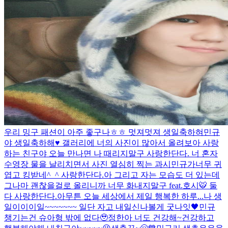
우리 밍구 패션이 아주 좋구나ㅎㅎ 멋져멋져 생일축하혀
민규
야 생일축하해♥️ 갤러리에 너의 사진이 많아서 올려보아 사랑
하는 친구야 오늘 만나면 나 때리지말구 사랑한단다. 너 혼자
수영장 물을 날리치면서 사진 열심히 찍는 과시민규가너무 귀
엽고 킹받네^_^ 사랑한단다.아 그리고 자는 모습도 더 있는데
그나마 괜찮을걸로 올리니까 너무 화내지말구 feat.호시🐯 둘
다 사랑한단다.아무튼 오늘 세상에서 제일 행복한 하루...
나 생
일이이이일~~~~~~~ 일단 자고 내일신나볼게 굿나잇🖤
민규
챙기는건 슈아형 밖에 없다🥹
정한아 너도 건강해~
건강하고