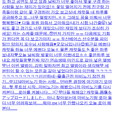
도 하고 공연도 보고 요즘 날씨가 너무 좋아서 벚꽃 구경 하는
사람들 보는 재미가 있어요!ㅎ 꽃잎 떨어지기 전에 친구랑 가
족들이랑 같이 꽃 구경하러 가요 보고싶네 캐럿들 내 하루를
궁금해주고 또...
너무 떨렸지만..ㅎㅎ 그래도 꿈을 이뤄서 너무
행복했다♥️ 다들 응원 와줘서 고마워요(내가 시합 나간줄🤭) 날
씨도 좋고 경기도 너무 재밌으니까! 재밌게 보다가 조심히 가
세요! 저는 스케줄 때문에..🥹먼저 가지만 ㅠㅠ 다음에도 기회
가 된다면 꼭 다 보고가야지 ㅠㅠ 두산베어스 선수분들 파이
팅!!! 양의지 포수님 사랑해욥♥️
굿모닝입니다😊
퇴근길 예쁘다
캐럿들 하늘 너무 예쁘다 오늘ㅎ 물론 캐럿들도 🫰
좋은 하루
보내자💙
오늘 날씨랑 벚꽃이 너무 이쁘네요ㅎㅎ 좋은하루 보
내요 캐럿들🌸🤎
진짜 약간 연습생때 마인드로 갈아 넣은 앨범
💚
난 이번 앨범이..감히 말하자면 최고 앨범이라 생각해💚 세
븐틴이 할 수 있는 모든걸 갈아 넣었다
민규야 미안해 ㅋㅋㅋㅋ
ㅋㅋㅋㅋㅋㅋㅋㅋㅋ
선선하네~😁
출근전 마비노기 잠깐 하
기...🫶
1234
마비노기 하는 사람... 던바튼 광장에 여기여기 모여
라...
헷 루트섭 시작...
마비노기는 해봤으니까 마비노기를 다시
켜본다....
로아를 켜봅니다... :)
🤍💜
다들 뭐해요? 캐럿들.
画像を
アップロードしました。
아니 찾아보는데 마비노기랑 로아 둘
다 너무 어려워보여......뭐야 rpg 너무 안했나
오키 오늘 로아 해
본다.......