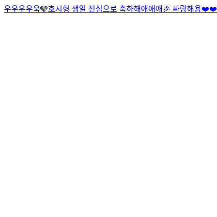
우우우우욱🩵
호시형 생일 진심으로 축하해애애애🎉 싸랑해용❤️❤️