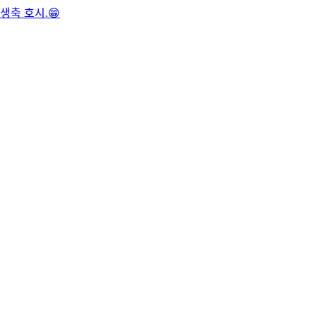
생축 호시.😁