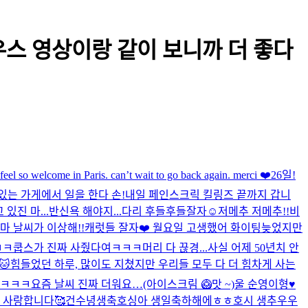
우스 영상이랑 같이 보니까 더 좋다
eel so welcome in Paris. can’t wait to go back again. merci ❤️
26일!
있는 가게에서 일을 한다 손!
내일 페인스크릭 킬링즈 끝까지 갑니
있진 마...
반신욕 해야지...다리 후들후들
잘자☺️
저메추 저메추!!
비
마 날씨가 이상해!!
캐럿들 잘자❤️ 월요일 고생했어 화이팅
늦었지만
ㅋㅋ쿱스가 진짜 사줬다여ㅋㅋㅋ
머리 다 끊경...
사실 어제 50년치 안
🐱
힘들었던 하루, 많이도 지쳤지만 우리들 모두 다 더 힘차게 사는
ㅋㅋㅋㅋ
요즘 날씨 진짜 더워요…(아이스크림 🥝맛 ~)
울 순영이형♥️
 사랑합니다🥰
건수녕생축
호싱아 생일축하해에ㅎㅎ
호시 생추우우