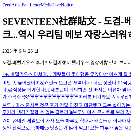
Feed
Artist
Fan Letter
Media
Live
Notice
SEVENTEEN社群貼文 - 도겸-
크...역시 우리팀 메보 자랑스러워ㅎ
2023 年 6 月 26 日
도겸-베텔기우스 후기!! 도겸이형 베텔기우스 영상이랑 같이 보니까 
DK 베텔기우스 미쳐따….
캐럿들이 좋아했음 좋겠다🩵 이쁘게 잘
미안 좀 늦어졌어여🥹
캐럿들 보고픈 새벽이네~
너로 정했다 !!! 
다.😁
심장을 뛰게한다❤️‍🔥
세븐틴이 회의하면 진 빠지는 이유
아 맞다
가 주륵주륵🩵
☔️☔️☔️☔️☔️☔️☔️☔️☔️☔️☔️
여러분 비가와요 ㅎㅎ우산
브루노마스 콘서트 첫콘 후기 정말 미쳤고 대단했고 그는 살아있
주거리 생김
거절할 수 없는 칼로리💣
브루노 마스 콘서트를 보러 갔
거야 🎶
내일 게임보이 가자.
오늘 하루도 힘내자 캐럿들☺️ 아자아자
생일 진심으로 축하해🙂 맛있는거 많이 먹고! 오늘 하루가 좋은 시