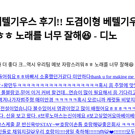
베텔기우스 후기!! 도겸이형 베텔기
ㅎ 노래를 너무 잘해😆 - 디노
더 좋다 크...역시 우리팀 메보 자랑스러워ㅎㅎ 노래를 너무 잘해😆
 들어줘요ㅎㅎ
바빠서 소홀했던거같다 미안하다
thank u for making me f
곰탕+왕만두
ㅋㅋㅋㅋㅋㅋㅋㅋㅋㅋㅋㅋㅋㅋㅋㅋㅋㅋ
혹시 음 주말에 맛
 폴블랑코-믿어 이거 커버 할건데...연습이 많이 필요해서 음 기다리고 
챙겨나가자
범주형 매미안경 ㅋㅋㅋㅋㅋ
혹시 모르니까 캐럿들 비맞지
는 전설이었습니다 볼수있어서 영광이었고 많이 배웠어요ㅎㅎㅎ
ㅋㅋ
다. 신을 보고 왔다. #브루노마스는신이에요 #보고싶었어요마베이베
!
스케줄 끝 반신욕🩵
STAY~🪽
호랑이손톱 호랑해🐯
좋은회사 ㅋㅋ
간들로 채워지길🐯
우리 호랑이!!!!생일 축하해!!!!!!!🎂🐯❤️!!!!!!!!
모두