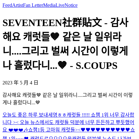
Feed
Artist
Fan Letter
Media
Live
Notice
SEVENTEEN社群貼文 - 감사
해요 캐럿들🤎 같은 날 일위라
니....그리고 벌써 시간이 이렇게
나 흘렀다니...🤎 - S.COUPS
2023 年 5 月 4 日
감사해요 캐럿들🤎 같은 날 일위라니....그리고 벌써 시간이 이렇
게나 흘렀다니...🤎
오늘도 좋은 하루 보내세영ㅎㅎ
캐럿들 !!!!! 쇼챔 1위 너무 감사합
니다 >< 오늘 뉴스에서도 캐럿들 덕분에 너무 든든하고 뿌듯했어
요 ❤️❤️❤️🎶
쇼챔1등 고마워 캐럿들><🖤🖤🖤🖤🖤🖤🖤🖤🖤🖤
쇼
챔 1위~~~🖤 캐럿드르으으으으을
캐럿들 덕분에 뉴스도 나가보