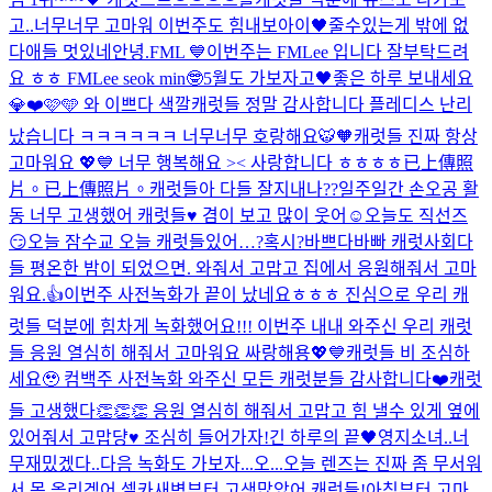
고..너무너무 고마워 이번주도 힘내보아이🖤
줄수있는게 밖에 없
다
애들 멋있네
안녕.
FML 💙
이번주는 FMLee 입니다 잘부탁드려
요 ㅎㅎ FMLee seok min🤓
5월도 가보자고🖤
좋은 하루 보내세요
💎❤️
🩷🩵 와 이쁘다 색깔
캐럿들 정말 감사합니다 플레디스 난리
났습니다 ㅋㅋㅋㅋㅋㅋ 너무너무 호랑해요🐯🧡
캐럿들 진짜 항상
고마워요 💖💙 너무 행복해요 >< 사랑합니다 ㅎㅎㅎㅎ
已上傳照
片。
已上傳照片。
캐럿들아 다들 잘지내나??
일주일간 손오공 활
동 너무 고생했어 캐럿들♥️ 겸이 보고 많이 웃어☺️
오늘도 직선즈
😏
오늘 잠수교 오늘 캐럿들있어…?혹시?
바쁘다바빠 캐럿사회
다
들 평온한 밤이 되었으면. 와줘서 고맙고 집에서 응원해줘서 고마
워요.👍
이번주 사전녹화가 끝이 났네요ㅎㅎㅎ 진심으로 우리 캐
럿들 덕분에 힘차게 녹화했어요!!! 이번주 내내 와주신 우리 캐럿
들 응원 열심히 해줘서 고마워요 싸랑해용💖💙
캐럿들 비 조심하
세요🥹 컴백주 사전녹화 와주신 모든 캐럿분들 감사합니다❤️
캐럿
들 고생했다👏👏👏 응원 열심히 해줘서 고맙고 힘 낼수 있게 옆에
있어줘서 고맙댱♥️ 조심히 들어가자!
긴 하루의 끝🖤
영지소녀..너
무재밌겠다..
다음 녹화도 가보자...
오...오늘 렌즈는 진짜 좀 무서워
서 못 올리겠어 셀카
새벽부터 고생많았어 캐럿들!
아침부터 고마