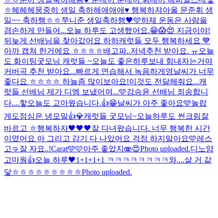
ㅎ헤헤헤
뭉중히 생일 축하해애애애♥️ 행복하쟈아
올 문준휘 생
일~~ 축하행ㅎㅎ
쭈니준 생일축하행🖤🩵
하체 운동은 사람을
겸손하게 만들어...
오늘 하루도 고생했어요.😁
😱😍 지금이야!
뒤늦게 선배님을 찾아갔어요 하하
캐럿들 모두 행복하세요 💙
아까 캡쳐 한거에요 ㅎㅎㅎㅎ
배고파..저녁추천 받아요. ㅠ
오늘
도 화이팅
굿모닝 캐럿들 ~오늘도 좋은하루보내 힘내자는거야
커버곡 추천 받아요...빠르게 연습해서 녹음하게영
날씨가 너무
좋다요 ㅎㅎㅎㅎ 하늘좀 많이보아요!
이것도 전달해줘요...캐
럿들 선배님 제가 디엠 보냈어여...🩵
강승윤 선배님 죄송합니
다....핳
오늘도 고마웠습니다.👍😁
날씨가 아주 좋아요🩵
놀랍
게도
점심은 냉모밀👍💎
캐럿들 굿모닝~오늘하루도 썬크림잘
바르고 ㅎ행복하자🖤🖤🖤
잘 다녀왔습니다. 너무 행복한 시간
이였어요 아 그리고 감기 다 나았어요 걱정 하지말아요🩵
레스
고🤜
잘 자요..!
Carat🩵🩷
아주 좋았지🫨
😍
Photo uploaded.
디노얌
고마웡👍
오늘 하루🖤
1+1+1+1 ㅋㅋㅋㅋㅋㅋㅋㅋ
와....살 거 같
닿ㅎㅎㅎㅎㅎㅎㅎㅎㅎ
Photo uploaded.