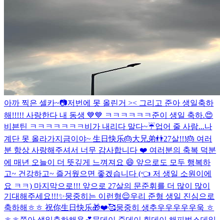
아까 찍은 셀카~📷
저번에 못 올린거 >< 그리고 준아 생일축하
해!!!!! 사랑한다 내 동생 💙💙 ㅋㅋㅋㅋㅋㅋ
준이 생일 축하.😍
비븐틴 ㅋㅋㅋㅋㅋㅋㅋ
비가 내리다 말다~☔️
업어 줄 사람...나
계단 못 올라가
지금이야~ 生日快乐🎂大兄弟👬
27살!!!🎂 여러
분 항상 사랑해주셔서 너무 감사합니다 ❤️ 여러분의 축복 덕분
에 매년 오늘이 더 뜻깊게 느껴져요 😄 앞으로도 모두 행복하
고~ 건강하고~ 즐거웠으면 좋겠습니다 (👈 저 생일 소원이에
요 ㅋㅋ) 마지막으로!!! 앞으로 27살의 문준휘를 더 많이 많이
기대해주세요!!!✨
뭉중히는 이런형😌
우리 준형 생일 진심으로
축하해ㅎㅎ 祝你生日快乐🎁❤️🥰
뭉중히 생추우우우우우욱 ㅎ
ㅎㅎ
쭌아 생일축하해용💕
문데이 준데이 휘데이 해피벌스데잏