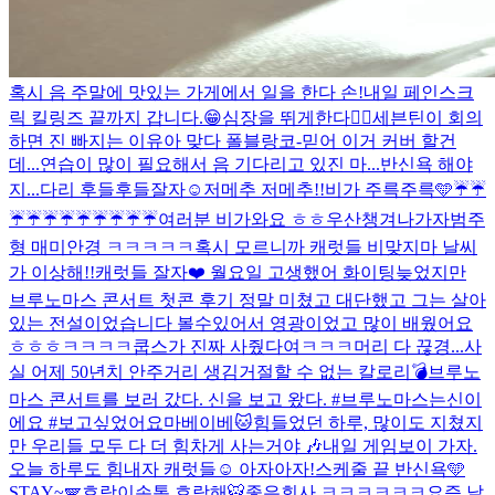
혹시 음 주말에 맛있는 가게에서 일을 한다 손!
내일 페인스크
릭 킬링즈 끝까지 갑니다.😁
심장을 뛰게한다❤️‍🔥
세븐틴이 회의
하면 진 빠지는 이유
아 맞다 폴블랑코-믿어 이거 커버 할건
데...연습이 많이 필요해서 음 기다리고 있진 마...
반신욕 해야
지...다리 후들후들
잘자☺️
저메추 저메추!!
비가 주륵주륵🩵
☔️☔️
☔️☔️☔️☔️☔️☔️☔️☔️☔️
여러분 비가와요 ㅎㅎ우산챙겨나가자
범주
형 매미안경 ㅋㅋㅋㅋㅋ
혹시 모르니까 캐럿들 비맞지마 날씨
가 이상해!!
캐럿들 잘자❤️ 월요일 고생했어 화이팅
늦었지만
브루노마스 콘서트 첫콘 후기 정말 미쳤고 대단했고 그는 살아
있는 전설이었습니다 볼수있어서 영광이었고 많이 배웠어요
ㅎㅎㅎ
ㅋㅋㅋㅋ쿱스가 진짜 사줬다여ㅋㅋㅋ
머리 다 끊경...
사
실 어제 50년치 안주거리 생김
거절할 수 없는 칼로리💣
브루노
마스 콘서트를 보러 갔다. 신을 보고 왔다. #브루노마스는신이
에요 #보고싶었어요마베이베
🐱
힘들었던 하루, 많이도 지쳤지
만 우리들 모두 다 더 힘차게 사는거야 🎶
내일 게임보이 가자.
오늘 하루도 힘내자 캐럿들☺️ 아자아자!
스케줄 끝 반신욕🩵
STAY~🪽
호랑이손톱 호랑해🐯
좋은회사 ㅋㅋㅋㅋㅋㅋ
요즘 날