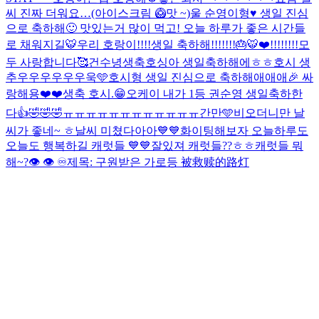
씨 진짜 더워요…(아이스크림 🥝맛 ~)
울 순영이형♥️ 생일 진심
으로 축하해🙂 맛있는거 많이 먹고! 오늘 하루가 좋은 시간들
로 채워지길🐯
우리 호랑이!!!!생일 축하해!!!!!!!🎂🐯❤️!!!!!!!!
모
두 사랑합니다🥰
건수녕생축
호싱아 생일축하해에ㅎㅎ
호시 생
추우우우우우우욱🩵
호시형 생일 진심으로 축하해애애애🎉 싸
랑해용❤️❤️
생축 호시.😁
오케이 내가 1등 권순영 생일축하한
다👍🤣🤣🤣
ㅠㅠㅠㅠㅠㅠㅠㅠㅠㅠㅠㅠ
간만🩵
비오더니만 날
씨가 좋네~ ㅎ
날씨 미쳤다아아💙💙화이팅해보자 오늘하루도
오늘도 행복하길 캐럿들 💙💙
잘있져 캐럿들??ㅎㅎ
캐럿들 뭐
해~?
👁️ 👁️ ♾️
제목: 구원받은 가로등 被救赎的路灯