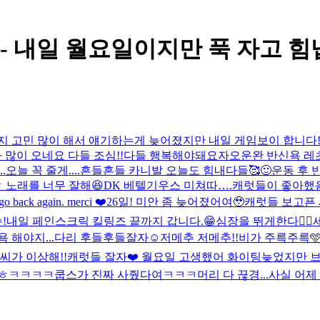
 - 내일 월요일이지만 푹 자고 힘냅
지 고민 많이 해서 얘기하는게 늦어졌지만 내일 게임보이 합니다
 많이 오네요 다들 조심!!
다들 행복해야돼요
자
오운완 반신욕 레츠고
.오늘 꼭 줄게....
흔들흔들 카니발 오늘도 힘내다들🥰
🙂
운동 후 반
 노래를 너무 잘해😆
DK 베텔기우스 미쳐따….
캐럿들이 좋아했음
 go back again. merci ❤️
26일! 미안 좀 늦어졌어여🥹
캐럿들 보고픈
!
내일 페인스크릭 킬링즈 끝까지 갑니다.😁
심장을 뛰게한다❤️‍🔥
욕 해야지...다리 후들후들
잘자☺️
저메추 저메추!!
비가 주륵주륵
씨가 이상해!!
캐럿들 잘자❤️ 월요일 고생했어 화이팅
늦었지만 브
ㅎ
ㅋㅋㅋㅋ쿱스가 진짜 사줬다여ㅋㅋㅋ
머리 다 끊경...
사실 어제