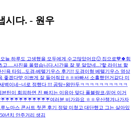
시다. - 원우
!
오늘 하루도 고생했을 모두에게 수고많았어요🙂 집으로💙
🍀힘
.....
사진을 올렸습니다.
시간을 잘 못 알았네...?핳 라이브 할
신욕 타임...
도겸-베텔기우스 후기!! 도겸이형 베텔기우스 영상
 좋겠다🩵 이쁘게 잘 들어줘요ㅎㅎ
바빠서 소홀했던거같다 미
 새벽이네~
너로 정했다 !!! 곰탕+왕만두
ㅋㅋㅋㅋㅋㅋㅋㅋㅋㅋ
세븐틴이 회의하면 진 빠지는 이유
아 맞다 폴블랑코-믿어 이거

☔️☔️☔️☔️☔️☔️☔️☔️☔️☔️☔️
여러분 비가와요 ㅎㅎ우산챙겨나가자
루노마스 콘서트 첫콘 후기 정말 미쳤고 대단했고 그는 살아있
 50년치 안주거리 생김