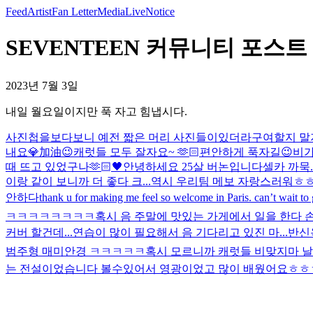
Feed
Artist
Fan Letter
Media
Live
Notice
SEVENTEEN 커뮤니티 포스트
2023년 7월 3일
내일 월요일이지만 푹 자고 힘냅시다.
사진첩을보다보니 예전 짧은 머리 사진들이있더라구여
할지 말
내요💎加油😉
캐럿들 모두 잘자요~ 🫶🏻
편안하게 푹자길😉
비가
때 뜨고 있었구나
🫶🏻🖤
안녕하세요 25살 버논입니다
셀카 까묵..
이랑 같이 보니까 더 좋다 크...역시 우리팀 메보 자랑스러워ㅎㅎ
안하다
thank u for making me feel so welcome in Paris. can’t wait to
ㅋㅋㅋㅋㅋㅋㅋㅋ
혹시 음 주말에 맛있는 가게에서 일을 한다 손
커버 할건데...연습이 많이 필요해서 음 기다리고 있진 마...
반신
범주형 매미안경 ㅋㅋㅋㅋㅋ
혹시 모르니까 캐럿들 비맞지마 날
는 전설이었습니다 볼수있어서 영광이었고 많이 배웠어요ㅎㅎ