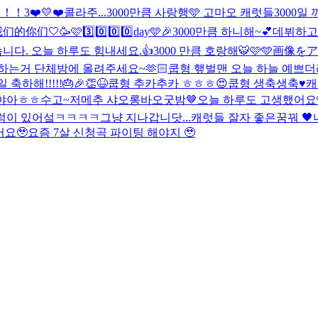
！！！
3❤️💛❤️
콜라주...
3000만큼 사랑행🩵 고마오 캐럿들
3000일
我们的你们🤍
🥳🩷3️⃣0️⃣0️⃣0️⃣day🩵🎉
3000만큼 하니해~💕
데뷔하고
다. 오늘 하루도 힘내세요.👍
3000 만큼 호랑해🐯🩷🩵
画像をア
하는거 단체방에 올려주세요~🫶🏻
쿱형 햎벌맨 오늘 하늘 예쁘더
 축하해!!!!!🎂🎉👏😆
쿱형 추카추카 ㅎㅎㅎ😍
쿱형 생축생축♥️
캐
야아ㅎㅎ
수고~
저메추 샤오롱바오
굿밤🤎
오늘 하루도 고생했어요
트럭이 있어섴ㅋㅋㅋㅋ그냥 지나갑니닷...
캐럿들 잘자 좋은꿈꿔 🖤
어요🥹
요즘 7살 신청곡 파이팅 해야지 🥹