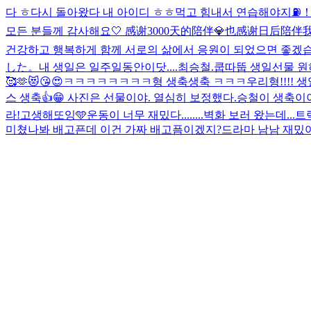
다 ㅎ
다시 돌아왔다 내 아이디 ㅎㅎ
먹고 힘내서 연습해야지⛽️
모든 분들께 감사해요🤍 感谢3000天的陪伴💎也感谢日后陪伴
건강하고 행복하게 함께 서로의 삶에서 응원이 되었으면 좋겠습니
した。
내 생일은 일주일동안이닷....
최승철.
쿱따뚭 생일선물 원
🥰🫶😻😘😍
ㅋㅋㅋㅋㅋㅋㅋㅋ형 생축생축 ㅋㅋㅋ
우리형!!!! 생일
스 생축👍😁 사진은 선물이야. 열심히 보정했다.
승철이 생축이
라!
고생해또잉🩵
운동이 너무 재밌다........
벽화 보러 왔는데...
미쳤나봐 배고픈데 이건 가짜 배고픔이겠지?
드라마 남남 재밌