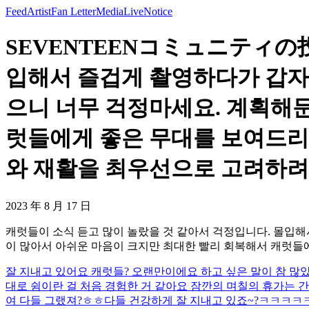
Feed
Artist
Fan Letter
Media
Live
Notice
SEVENTEENコミュニティの投
입해서 즐겁게 촬영하다가 갑자
으니 너무 걱정마세요. 계획해둔
럿들에게 좋은 무대를 보여드리
와 재활을 최우선으로 고려하려고 
2023 年 8 月 17 日
캐럿들이 소식 듣고 많이 놀랐을 것 같아서 걱정입니다. 몰입해
이 많아서 아쉬운 마음이 크지만 최대한 빨리 회복해서 캐럿들
잘 지내고 있어요 캐럿들? 오랜만이에요 하고 싶은 말이 참 많았
대로 쉼이란 걸 처음 경험한 거 같아요 잠깐의 며칠의 휴가는 간
여 다들 그랬져?ㅎㅎ
다들 건강하게 잘 지내고 있죠~?
ㅋㅋㅋㅋ