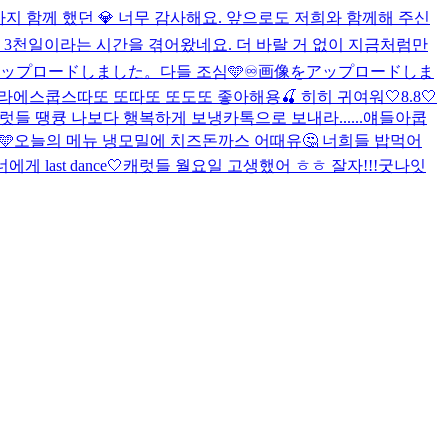
 까지 함께 했던 💎 너무 감사해요. 앞으로도 저희와 함께해 주신
 3천일이라는 시간을 겪어왔네요. 더 바랄 거 없이 지금처럼만
ップロードしました。
다들 조심🩵
♾️
画像をアップロードしま
라
에스쿱스따또 또따또 또도또 좋아해용🍒 히히 귀여워
🤍8.8🤍
럿들 땡큥 나보다 행복하게 보냉
카톡으로 보내라......얘들아
쿱
🩵
오늘의 메뉴 냉모밀에 치즈돈까스 어때유🤔 너희들 밥먹어
너에게 last dance🤍
캐럿들 월요일 고생했어 ㅎㅎ 잘자!!!굿나잇