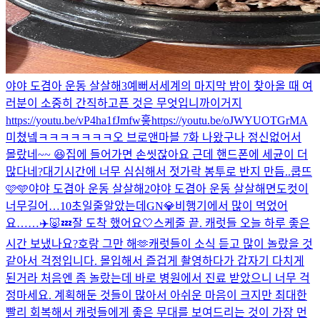
야야 도겸아 운동 살살해3
예뻐서
세계의 마지막 밤이 찾아올 때 여
러분이 소중히 간직하고픈 것은 무엇입니까
이거지
https://youtu.be/vP4ha1fJmfw
흫
https://youtu.be/oJWYUOTGrMA
미쳤넼ㅋㅋㅋㅋㅋㅋㅋ
오 브로앤마블 7화 나왔구나 정신없어서
몰랐네~~ 😆
집에 들어가면 손씻잖아요 근데 핸드폰에 세균이 더
많다네?
대기시간에 너무 심심해서 젓가락 봉투로 반지 만듬..
쿱뜨
🩷🩵
야야 도겸아 운동 살살해2
야야 도겸아 운동 살살해
면도컷이
너무길어…10초일줄알았는데
GN💎
비행기에서 많이 먹었어
요……✈️🐷💤
잘 도착 했어요🤍
스케줄 끝. 캐럿들 오늘 하루 좋은
시간 보냈나요?
호랑 그만 해🫶
캐럿들이 소식 듣고 많이 놀랐을 것
같아서 걱정입니다. 몰입해서 즐겁게 촬영하다가 갑자기 다치게
된거라 처음엔 좀 놀랐는데 바로 병원에서 진료 받았으니 너무 걱
정마세요. 계획해둔 것들이 많아서 아쉬운 마음이 크지만 최대한
빨리 회복해서 캐럿들에게 좋은 무대를 보여드리는 것이 가장 먼