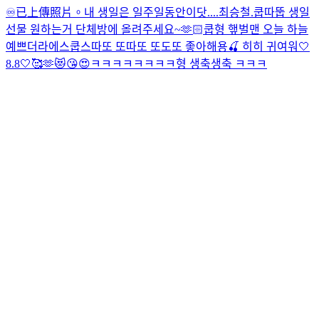
♾️
已上傳照片。
내 생일은 일주일동안이닷....
최승철.
쿱따뚭 생일
선물 원하는거 단체방에 올려주세요~🫶🏻
쿱형 햎벌맨 오늘 하늘
예쁘더라
에스쿱스따또 또따또 또도또 좋아해용🍒 히히 귀여워
🤍
8.8🤍🥰🫶😻😘😍
ㅋㅋㅋㅋㅋㅋㅋㅋ형 생축생축 ㅋㅋㅋ