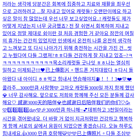
저라는 생각에 당분간은 회복에 집중하고 치료와 재활을 최우선
으로 고려하려고 ...
잘 지내고 있어요 캐럿들? 오랜만이에요 하고
싶은 말이 참 많았는데 우선 너무 보고싶었어요..! 캐럿들도 제가
어떻게 지냈는지 너무 궁금했죠? 전 잘 쉬면서 회복하며 지내고
있어요 정말 제대로 쉼이란 걸 처음 경험한 거 같아요 잠깐의 며칠
의 휴가는 간간히 있었지만 인생에서 온전히 나를 온전히 생각하
고 느껴보고 또 다시 나아가기 위해 충전하는 시간을 가진 건...
씻
고 누웠다여 다들 그랬져?ㅎㅎ
다들 건강하게 잘 지내고 있죠~?
ㅋ
ㅋㅋㅋㅋㅋㅋㅋㅋㅋㅋㅋ
목소리
캐럿들 굿나잇 ㅎㅎ나는 열심히
일하고 이제퇴근!!!🖤
已上傳影片。
핸드폰 거치대왔다 ㅎ
다시 돌
아왔다 내 아이디 ㅎㅎ
먹고 힘내서 연습해야지⛽️！！！
3❤️💛❤️
콜라주...
3000만큼 사랑행🩵 고마오 캐럿들
3000일 까지 함께 했던
💎 너무 감사해요. 앞으로도 저희와 함께해 주신 모든 분들께 감사
해요🤍 感谢3000天的陪伴💎也感谢日后陪伴我们的你们🤍
🥳
🩷3️⃣0️⃣0️⃣0️⃣day🩵🎉
3000만큼 하니해~💕
데뷔하고 3천일이라는
시간을 겪어왔네요. 더 바랄 거 없이 지금처럼만 건강하고 행복하
게 함께 서로의 삶에서 응원이 되었으면 좋겠습니다. 오늘 하루도
힘내세요.👍
3000 만큼 호랑해🐯🩷🩵
已上傳照片。
다들 조심🩵