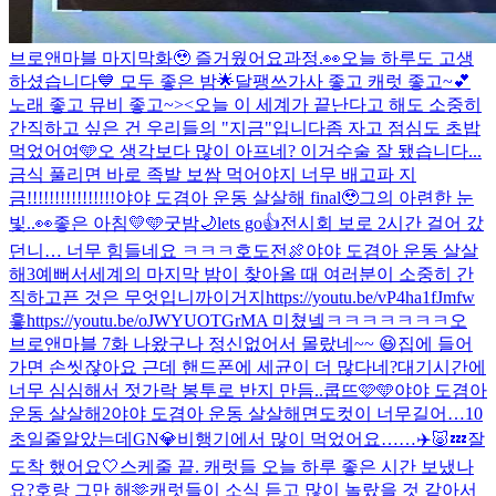
브로앤마블 마지막화🥹 즐거웠어요
과정.
👀
오늘 하루도 고생
하셨습니다💙 모두 좋은 밤🌟
달팽쓰
가사 좋고 캐럿 좋고~💕
노래 좋고 뮤비 좋고~><
오늘 이 세계가 끝난다고 해도 소중히
간직하고 싶은 건 우리들의 "지금"입니다
좀 자고 점심도 초밥
먹었어여🩵
오 생각보다 많이 아프네? 이거
수술 잘 됐습니다...
금식 풀리면 바로 족발 보쌈 먹어야지 너무 배고파 지
금!!!!!!!!!!!!!!!!
야야 도겸아 운동 살살해 final🥹
그의 아련한 눈
빛..👀
좋은 아침💛🩵
굿밤🌙
lets go👍
전시회 보로 2시간 걸어 갔
던니… 너무 힘들네요 ㅋㅋㅋ
호도전🍖
야야 도겸아 운동 살살
해3
예뻐서
세계의 마지막 밤이 찾아올 때 여러분이 소중히 간
직하고픈 것은 무엇입니까
이거지
https://youtu.be/vP4ha1fJmfw
흫
https://youtu.be/oJWYUOTGrMA 미쳤넼ㅋㅋㅋㅋㅋㅋㅋ
오
브로앤마블 7화 나왔구나 정신없어서 몰랐네~~ 😆
집에 들어
가면 손씻잖아요 근데 핸드폰에 세균이 더 많다네?
대기시간에
너무 심심해서 젓가락 봉투로 반지 만듬..
쿱뜨🩷🩵
야야 도겸아
운동 살살해2
야야 도겸아 운동 살살해
면도컷이 너무길어…10
초일줄알았는데
GN💎
비행기에서 많이 먹었어요……✈️🐷💤
잘
도착 했어요🤍
스케줄 끝. 캐럿들 오늘 하루 좋은 시간 보냈나
요?
호랑 그만 해🫶
캐럿들이 소식 듣고 많이 놀랐을 것 같아서