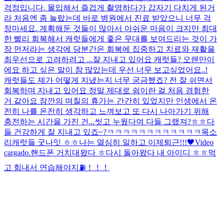
걱정입니다. 몰입해서 즐겁게 촬영하다가 갑자기 다치게 된거
라 처음엔 좀 놀랐는데 바로 병원에서 진료 받았으니 너무 걱
정마세요. 계획해둔 것들이 많아서 아쉬운 마음이 크지만 최대
한 빨리 회복해서 캐럿들에게 좋은 무대를 보여드리는 것이 가
장 먼저라는 생각에 당분간은 회복에 집중하고 치료와 재활을
최우선으로 고려하려고 ...
잘 지내고 있어요 캐럿들? 오랜만이
에요 하고 싶은 말이 참 많았는데 우선 너무 보고싶었어요..!
캐럿들도 제가 어떻게 지냈는지 너무 궁금했죠? 전 잘 쉬면서
회복하며 지내고 있어요 정말 제대로 쉼이란 걸 처음 경험한
거 같아요 잠깐의 며칠의 휴가는 간간히 있었지만 인생에서 온
전히 나를 온전히 생각하고 느껴보고 또 다시 나아가기 위해
충전하는 시간을 가진 건...
씻고 누웠다여 다들 그랬져?ㅎㅎ
다
들 건강하게 잘 지내고 있죠~?
ㅋㅋㅋㅋㅋㅋㅋㅋㅋㅋㅋㅋ
목소
리
캐럿들 굿나잇 ㅎㅎ나는 열심히 일하고 이제퇴근!!!🖤
Video
cargado.
핸드폰 거치대왔다 ㅎ
다시 돌아왔다 내 아이디 ㅎㅎ
먹
고 힘내서 연습해야지⛽️！！！