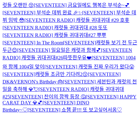
럿들 오랜만 😚
[SEVENTEEN] 금요일에도 행복은 부석순~💕
[SEVENTEEN] 부석순 데뷔 완료 🎉✨
[SEVENTEEN] 부석순 데
뷔 임박 😳
[SEVENTEEN RADIO] 캐럿들 귀대귀대 #29 호홋
[SEVENTEEN RADIO] 캐럿들 귀대귀대 #28 또또
[SEVENTEEN RADIO] 캐럿들 귀대귀대#27 뿌뿌
[SEVENTEEN] In The Room
[SEVENTEEN]캐럿들 보기 전 두근
두근😊
[SEVENTEEN] 일요일은 캐럿과 함께💕
[SEVENTEEN
RADIO] 캐럿들 귀대귀대#26따뜻한우유❤️
[SEVENTEEN] 1004
와 함께 1004일 맞이
[SEVENTEEN] 캐럿들 진짜 우리가 왔다😤
[SEVENTEEN]캐럿들 조금만 기다려2😗
[SEVENTEEN]
DK&VERNON's Birthday 🎂
[SEVENTEEN] 세븐틴과 캐럿의 천
일을 축하해 💎💘
[SEVENTEEN RADIO] 캐럿들 귀대귀대
#25
[SEVENTEEN] 찬이의 깜짝 등장 🤔
[SEVENTEEN] HAPPY
CARAT DAY 💎💕
[SEVENTEEN] DINO
Birthday~♡
[SEVENTEEN] 쇼챔 끝!!! 또 보고싶어서옴♡