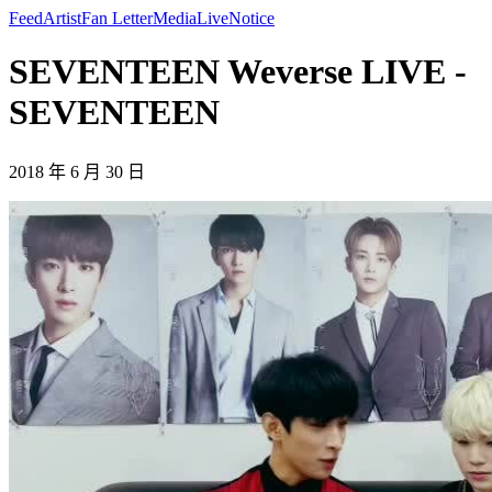
Feed
Artist
Fan Letter
Media
Live
Notice
SEVENTEEN Weverse LIVE -
SEVENTEEN
2018 年 6 月 30 日