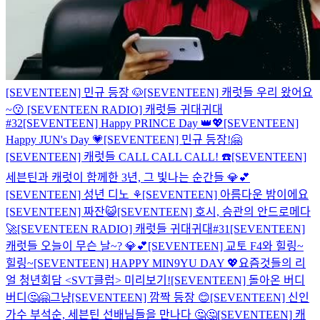
[SEVENTEEN] 민규 등장 🐶
[SEVENTEEN] 캐럿들 우리 왔어요
~😗
[SEVENTEEN RADIO] 캐럿들 귀대귀대
#32
[SEVENTEEN] Happy PRINCE Day 👑💖
[SEVENTEEN]
Happy JUN's Day 💗
[SEVENTEEN] 민규 등장!🤗
[SEVENTEEN] 캐럿들 CALL CALL CALL! ☎️
[SEVENTEEN]
세븐틴과 캐럿이 함께한 3년, 그 빛나는 순간들 💎💕
[SEVENTEEN] 성년 디노 ⚘
[SEVENTEEN] 아름다운 밤이에요
[SEVENTEEN] 짜잔😺
[SEVENTEEN] 호시, 승관의 안드로메다
🚀
[SEVENTEEN RADIO] 캐럿들 귀대귀대#31
[SEVENTEEN]
캐럿들 오늘이 무슨 날~? 💎💕
[SEVENTEEN] 교토 F4와 힐링~
힐링~
[SEVENTEEN] HAPPY MIN9YU DAY 💖
요즘것들의 리
얼 청년회담 <SVT클럽> 미리보기!
[SEVENTEEN] 돌아온 버디
버디🤔🤗
그냥
[SEVENTEEN] 깜짝 등장 😊
[SEVENTEEN] 신인
가수 부석순, 세븐틴 선배님들을 만나다 🤔🤔
[SEVENTEEN] 캐