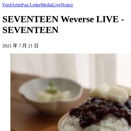
Feed
Artist
Fan Letter
Media
Live
Notice
SEVENTEEN Weverse LIVE -
SEVENTEEN
2021 年 7 月 21 日