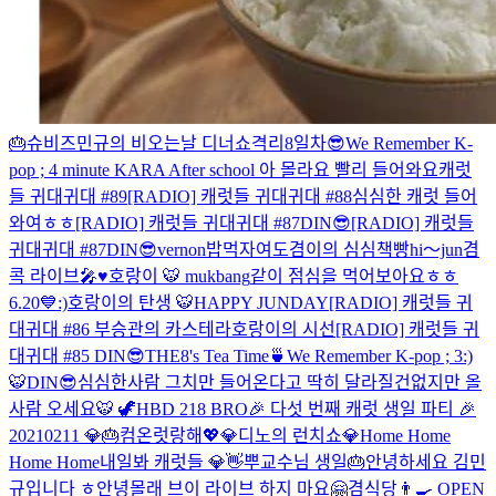
🎂
슈비즈
민규의 비오는날 디너쇼
격리8일차😎
We Remember K-
pop ; 4 minute KARA After school 아 몰라요 빨리 들어와요
캐럿
들 귀대귀대 #89
[RADIO] 캐럿들 귀대귀대 #88
심심한 캐럿 들어
와여ㅎㅎ
[RADIO] 캐럿들 귀대귀대 #87DIN😎
[RADIO] 캐럿들
귀대귀대 #87DIN😎
vernon
밥먹자여
도겸이의 심심책빵
hi～jun
겸
콕 라이브🎤♥️
호랑이 🐯 mukbang
같이 점심을 먹어보아요ㅎㅎ
6.20💙
:)
호랑이의 탄생 🐯
HAPPY JUNDAY
[RADIO] 캐럿들 귀
대귀대 #86 부승관의 카스테라
호랑이의 시선
[RADIO] 캐럿들 귀
대귀대 #85 DIN😎
THE8's Tea Time🍵
We Remember K-pop ; 3
:)
🐯
DIN😎
심심한사람 그치만 들어온다고 딱히 달라질건없지만 올
사람 오세요
🐯 🦖
HBD 218 BRO
🎉 다섯 번째 캐럿 생일 파티 🎉
20210211 💎🎂
컴온
럿랑해💖💎
디노의 런치쇼💎
Home Home
Home Home
내일봐 캐럿들 💎👋
뿌교수님 생일🎂
안녕하세요 김민
규입니다 ㅎ
안녕
몰래 브이 라이브 하지 마요
🤗
겸식당👨‍🍳 OPEN