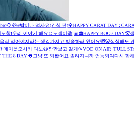
ro🐶🐻‍❄️
밥이나 먹자요(간식 편)
💎HAPPY CARAT DAY : CAR
집도착!
우리 이야기 해요☺️
도겜이😆
jun📻
HAPPY BOO's DAY🐻
생
음식 먹어야지라는 생각가지고 방송하러 왔어요😻
🐯
심심해도 
 데이🍑
오사카 디노
😆
잠깐보고 갈게여
VOD ON AIR [FULL ST
 THE 8 DAY 🐸
그냥 또 와봤어요 졸려지니까 언능와여
다시 함