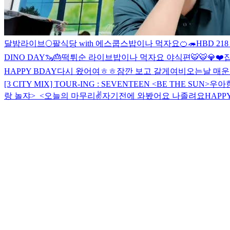
달밤라이브🌕
팔식당 with 에스쿱스
밥이나 먹자요
🍊🦔
HBD 218 b
DINO DAY🦦🎂
떡튀순 라이브
밥이나 먹자요 야식편
🐯
🐯
💎❤️
HAPPY BDAY
다시 왔어여ㅎㅎ
잠깐 보고 갈게여
비오는날 매운
[3 CITY MIX] TOUR-ING : SEVENTEEN <BE THE SUN>
우아한
랑 놀쟈>_<
오늘의 마무리✌️
자기전에 와봤어요 나졸려요
HAPPY