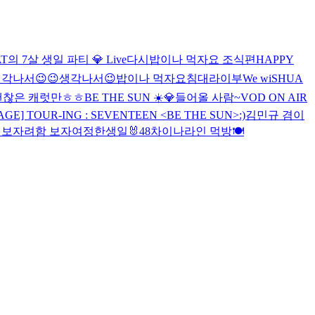
AT의 7살 생일 파티 💎 Live
다시
밥이나 먹자요 조식편
HAPPY
각나서😉😉
생각나서😉
밥이나 먹자요
침대라이부
We wiSHUA
괜찮은 캐럿만ㅎㅎ
BE THE SUN ☀️💎
들어올 사람~
VOD ON AIR
AGE] TOUR-ING : SEVENTEEN <BE THE SUN>
:)
김민규
겸이
해보자려
함 보자여
정한생일🐰
48
차이나라인 먹방🍽