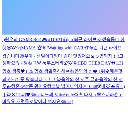
:)
원우의 GAM3 BO1🎮 #11
9:31👍
jun 퇴근 라이브 하겠슴둥
👍🏻
헤
헷
😎
🐯
:)
:)
MAMA 🏆💎
‘Wait’ing with CARAT💎
준 퇴근 라이브
왔습니다😆
우아~ 생일이다
엄마 김이 맛있어요🍙
☺️
밥먹자!!!
:)
고
생하셨습니당👍
그냥 툭
뿌스테라🎁
🐯
💎HBD THE8 DAY🐸
1.31
명호 생축🖤
1.26 명호 생일축하해💋👍
음악의 신❤️ 1위💎
매운맛
의 신~🍲 준 왔습니다！！！
🐯
음악의 신 첫주 끝💫
음악의 신 첫
주💫
컴온🩷🩵
준 왔어요
컴백날 밥이나먹자여
10.48🫣
ㅔ
🐯☁️
요~
:)
ㅣ
🐯🎤
11.43🖤
8time
디노의 Voice only
🐯
흑 다시ㅠ
뿌스테라🥐
고
마워요 캐럿들🎉
밥이나 먹자요
8time
:)