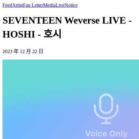
Feed
Artist
Fan Letter
Media
Live
Notice
SEVENTEEN Weverse LIVE -
HOSHI - 호시
2023 年 12 月 22 日