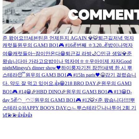
준 왔어요!!!
세븐틴은 언제든지 AGAIN 💎
🐯
퇴근길
저녁 먹자
캐럿들
원우의 GAM3 BO1🎮 #16
✌️번째 ㅎ
3.20..✌️
밥이나먹자
여
😁
캐럿들아~
잠이안온다
😁
퇴근길 라방
🌙
🌕
민규 생일💎
준
왔습니다
아 가라고요
밥이나 먹자여ㅎㅎ
우아
이제 자자
Good
night
Mingyu's dinner show🖤
하이룽
자기전 잠깐!
새벽 한 시 뿌
스테라😴
원우의 GAM3 BO1🎮 #15
In paris🖤
😁감기 걸렸습니
다. 약도 잘 먹고 있어요.
👍😁
218 BRO DAY🎉
원우의 GAM3
BO1🎮 #14
😀
🎉HBD DINO🎉
원우의 GAM3 BO1🎮 #13
😀
D-
day 5✌️
◠‿◠♡
원우의 GAM3 BO1🎮 #12
🐯⚡️
준 왔습니다!!!!
뿌
스테라☺️
HAPPY BOO'S DAY🍊
ㄴ
뿌스테라🤍
나나투어 2회 기
념💫💫
👍👍👍