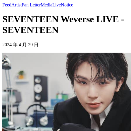
Feed
Artist
Fan Letter
Media
Live
Notice
SEVENTEEN Weverse LIVE -
SEVENTEEN
2024 年 4 月 29 日