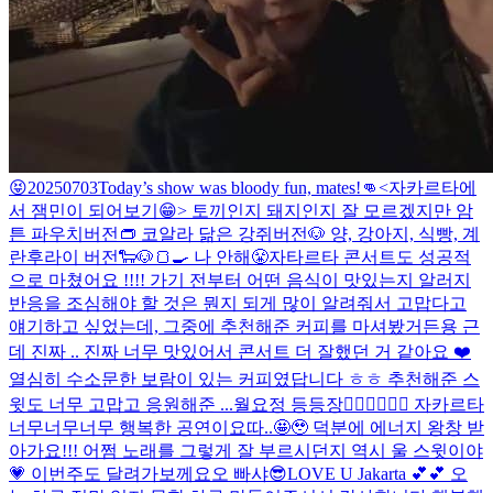
😝
20250703
Today’s show was bloody fun, mates!👊
<자카르타에
서 잼민이 되어보기😁> 토끼인지 돼지인지 잘 모르겠지만 암
튼 파우치버전👝 코알라 닮은 강쥐버전🐶 양, 강아지, 식빵, 계
란후라이 버전🐑🐶🍞🍳 나 안해😤
자타르타 콘서트도 성공적
으로 마쳤어요 !!!! 가기 전부터 어떤 음식이 맛있는지 알러지
반응을 조심해야 할 것은 뭔지 되게 많이 알려줘서 고맙다고
얘기하고 싶었는데, 그중에 추천해준 커피를 마셔봤거든용 근
데 진짜 .. 진짜 너무 맛있어서 콘서트 더 잘했던 거 같아요 ❤️
열심히 수소문한 보람이 있는 커피였답니다 ㅎㅎ 추천해준 스
윗도 너무 고맙고 응원해준 ...
월요정 등등장🧚🏻‍♀️🧚🏻‍♀️ 자카르타
너무너무너무 행복한 공연이요따..🤩🥹 덕분에 에너지 왕창 받
아가요!!! 어쩜 노래를 그렇게 잘 부르시던지 역시 울 스윗이야
💗 이번주도 달려가보께요오 빠샤😎
LOVE U Jakarta 💕💕 오