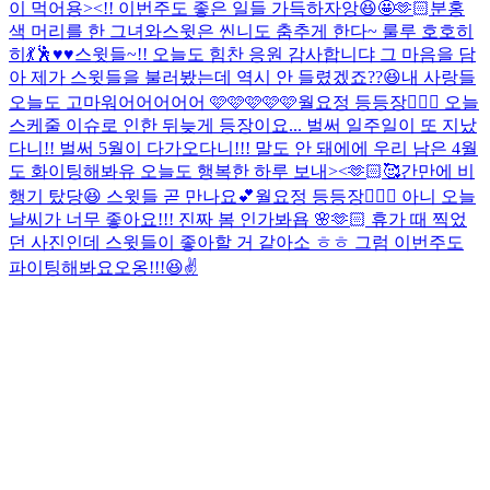
이 먹어용><!! 이번주도 좋은 일들 가득하자앙😆🤩🫶🏻
분홍
색 머리를 한 그녀와
스윗은 씬니도 춤추게 한다~ 룰루 호호히
히💃🕺♥️♥️
스윗들~!! 오늘도 힘찬 응원 감사합니댜 그 마음을 담
아 제가 스윗들을 불러봤는데 역시 안 들렸겠죠??😆
내 사랑들
오늘도 고마워어어어어어 🩷🩷🩷🩷🩷
월요정 등등장🧚🏻‍♀️ 오늘
스케줄 이슈로 인한 뒤늦게 등장이요... 벌써 일주일이 또 지났
다니!! 벌써 5월이 다가오다니!!! 말도 안 돼에에 우리 남은 4월
도 화이팅해봐유 오늘도 행복한 하루 보내><🫶🏻🥰
간만에 비
행기 탔당😆 스윗들 곧 만나요💕
월요정 등등장🧚🏻‍♀️ 아니 오늘
날씨가 너무 좋아요!!! 진짜 봄 인가봐욥 🌸🫶🏻 휴가 때 찍었
던 사진인데 스윗들이 좋아할 거 같아소 ㅎㅎ 그럼 이번주도
파이팅해봐요오옹!!!😆✌️