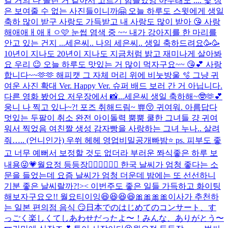
걸 거의 다 올린 거 같아서 고르기 힘들었엉 아무래도 .... 몇 장
은 보여줄 수 없는 사진들이니까🤗 오늘 하루도 스윗에게 생일
축하 많이 받구 사랑도 가득받고 내 사랑도 많이 받아 😘 사랑
해애애ㅐ애ㅐㅇ🩷 눈썹 염색 중 ~~ 내가 강아지를 한 마리를
안고 있는 건지 ...
세은씨.. 나의 세은씨.. 생일 축하드려요🥳🥳
10년이 지나도 20년이 지나도 지금처럼 밝고 재미나게 살아봐
요 우리 😉 오늘 하루도 맛있는 거 많이 먹자구요~~ 😘💕 사랑
합니다~~🫶🫶 해피캣 그 자체 머리 위에 비눗방울 🫧 그냥 귀
여운 사진 확대 Ver. Happy Ver. 슈퍼 배드 보러 간 거 아닙니다.
다른 영화 봤어요 저우장에서 📸...
세은씨 생일 축하해~🤓🫶💕
웅니 나 찍고 있나~?! 포즈 취해드림~ 쀼😚 귀여워. 아름답다
멋있는 두팔이 취소 완전 아이돌력 뿜뿜 쿨한 그녀들 걍 귀여
워서 찍었음 여친짤 생성 감자빵을 사랑하는 그녀 누나.. 살려
줘….. (언니인가) 우쒸 헤헤 영업비밀공개빠밤⭐️ ps. 피부도 좋
고 너무 예뻐서 보정할 것도 없더라 부러운 쫘식
좋은 하루 보
내용😜💗
월요정 등등장🧚🏻‍♀️🧚🏻‍♀️ 한국 날씨가 엄청 좋다는 소
문을 들었는데 요즘 날씨가 엄청 더운데 밤에는 또 선선하니
기분 좋은 날씨랄까?!>< 이번주도 좋은 일들 가득하고 화이팅
해보자구요오!! 월요티이잉😆😆😆😆🎀🎀🎀🎀
이사가 추천하
는 일본 편의점 음식 😏
日本でのはじめてのコンサート、す
っごく楽しくてしあわせだったよ〜！みんな、ありがとう〜