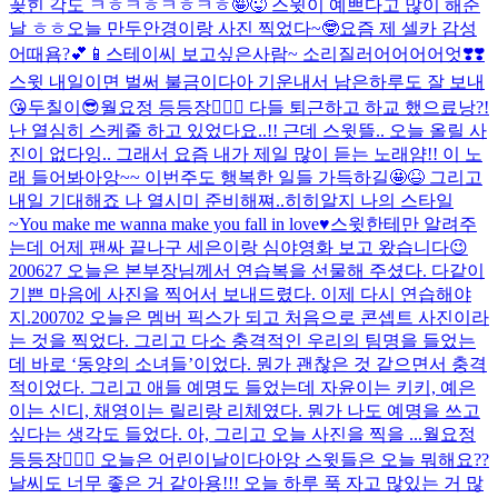
꽂힌 각도 ㅋㅎㅋㅎㅋㅎㅋㅎ🤪😜 스윗이 예쁘다고 많이 해준
날 ㅎㅎ
오늘 만두안경이랑 사진 찍었다~🤓
요즘 제 셀카 감성
어때욤?💕📱
스테이씨 보고싶은사람~ 소리질러어어어어엇❣️❣️
스윗 내일이면 벌써 불금이다아 기운내서 남은하루도 잘 보내
😘
두칠이😎
월요정 등등장🧚🏻‍♀️ 다들 퇴근하고 하교 했으료낭?!
난 열심히 스케줄 하고 있었다요..!! 근데 스윗뜰.. 오늘 올릴 사
진이 없다잉.. 그래서 요즘 내가 제일 많이 듣는 노래얌!! 이 노
래 들어봐아앙~~ 이번주도 행복한 일들 가득하길🤩😆 그리고
내일 기대해죠 나 열시미 준비해쪄..히히
알지 나의 스타일
~
You make me wanna make you fall in love♥️
스윗한테만 알려주
는데 어제 팬싸 끝나구 세은이랑 심야영화 보고 왔습니다😉
200627 오늘은 본부장님께서 연습복을 선물해 주셨다. 다같이
기쁜 마음에 사진을 찍어서 보내드렸다. 이제 다시 연습해야
지.
200702 오늘은 멤버 픽스가 되고 처음으로 콘셉트 사진이라
는 것을 찍었다. 그리고 다소 충격적인 우리의 팀명을 들었는
데 바로 ‘동양의 소녀들’이었다. 뭔가 괜찮은 것 같으면서 충격
적이었다. 그리고 애들 예명도 들었는데 자윤이는 키키, 예은
이는 신디, 채영이는 릴리랑 리체였다. 뭔가 나도 예명을 쓰고
싶다는 생각도 들었다. 아, 그리고 오늘 사진을 찍을 ...
월요정
등등장🧚🏻‍♀️ 오늘은 어린이날이다아앙 스윗들은 오늘 뭐해요??
날씨도 너무 좋은 거 같아용!!! 오늘 하루 푹 자고 많있는 거 많