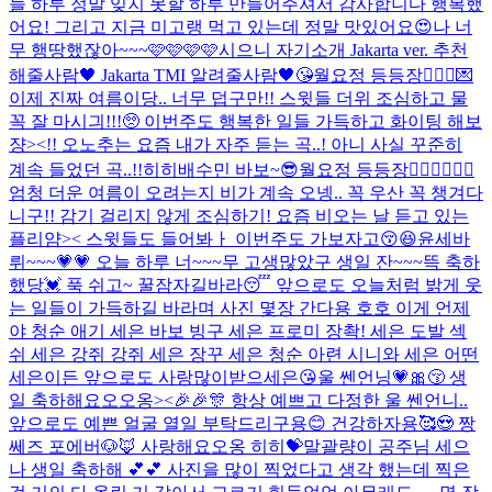
늘 하루 정말 잊지 못할 하루 만들어주셔서 감사합니다 행복했
어요! 그리고 지금 미고랭 먹고 있는데 정말 맛있어요😍
나 너
무 행땅했잖아~~~🩷🩷🩷🩷
시으니 자기소개 Jakarta ver. 추천
해줄사람🖤 Jakarta TMI 알려줄사람🖤😘
월요정 등등장🧚🏻‍♀️💌
이제 진짜 여름이당.. 너무 덥구만!! 스윗들 더위 조심하고 물
꼭 잘 마시긔!!!🥺 이번주도 행복한 일들 가득하고 화이팅 해보
쟝><!! 오노추는 요즘 내가 자주 듣는 곡..! 아니 사실 꾸준히
계속 들었던 곡..!!히히
배수민 바보
~😎
월요정 등등장🧚🏻‍♀️🧚🏻‍♀️
엄청 더운 여름이 오려는지 비가 계속 오넹.. 꼭 우산 꼭 챙겨다
니구!! 감기 걸리지 않게 조심하기! 요즘 비오는 날 듣고 있는
플리얌>< 스윗들도 들어봐ㅏ 이번주도 가보자고😚😆
윤세바
뤼~~~💗💗 오늘 하루 너~~~무 고생많았구 생일 잔~~~뜩 축하
했당💓 푹 쉬고~ 꿀잠자길바라😴 앞으로도 오늘처럼 밝게 웃
는 일들이 가득하길 바라며 사진 몇장 간다용 호호 이게 언제
야 청순 애기 세은 바보 빙구 세은 프로미 장촥! 세은 도발 섹
쉬 세은 강쥐 강쥐 세은 장꾸 세은 청순 아련 시니와 세은 어떤
세은이든 앞으로도 사랑많이받으세은😘
울 쎈언닝💗🎀😚 생
일 축하해요오오옹><🎉🎉🎊 항상 예쁘고 다정한 울 쎈언니..
앞으로도 예쁜 얼굴 열일 부탁드리구용😊 건강하자용🥰😍 짱
쎄즈 포에버🐶🦊 사랑해요오옹 히히💝
말괄량이 공주님 세으
나 생일 축하해 💕💕 사진을 많이 찍었다고 생각 했는데 찍은