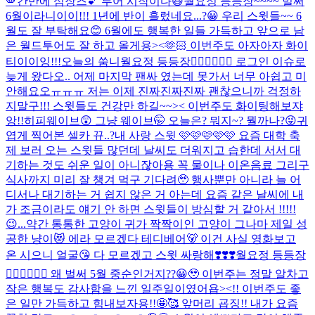
🪽
간만에 심장즈💕 투어 시작이다😆
월요정 등등장~~~~ 벌써
6월이라니이이!!! 1년에 반이 흘렀네요...?😀 우리 스윗들~~ 6
월도 잘 부탁해요😊 6월에도 행복한 일들 가득하고 앞으로 남
은 월드투어도 잘 하고 올게용><🫶🏻 이번주도 아자아자 화이
티이이잉!!!
오늘의 쑴니
월요정 등등장🧚🏻‍♀️🧚🏻‍♀️ 로그인 이슈로
늦게 왔다오.. 어제 마지막 팬싸 였는데 못가서 너무 아쉽고 미
안해요오ㅠㅠㅠ 저는 이제 진짜진짜진짜 괜찮으니까 걱정하
지말구!!! 스윗들도 건강만 하길~~>< 이번주도 화이팅해보쟈
앙!!
히피웨이브😲 그냥 웨이브🤭 오늘은? 뭐지~? 뭘까나?😜
귀
엽게 찍어본 셀카 뀨..?
내 사랑 스윗 🩷🩷🩷🩷🩷 요즘 대학 축
제 보러 오는 스윗들 많던데 날씨도 더워지고 습한데 서서 대
기하는 것도 쉬운 일이 아니잖아용 꼭 물이나 이온음료 그리구
식사까지 미리 잘 챙겨 먹구 기다려🥹 행사뿐만 아니라 늘 어
디서나 대기하는 거 쉽지 않은 거 아는데 요즘 같은 날씨에 내
가 조금이라도 얘기 안 하면 스윗들이 방심할 거 같아서 !!!!!
😉...
약간 통통한 고양이 귀가 짝짝이인 고양이 그나마 제일 성
공한 냥이😻 에라 모르겠다 테디베어🐻 이건 사실 영화보고
온 시으니 얼굴😘 다 모르겠고 스윗 싸랑해❣️❣️❣️
월요정 등등장
🧚🏻‍♀️🧚🏻‍♀️ 왜 벌써 5월 중순인거지??😀🥹 이번주는 정말 알차고
작은 행복도 감사함을 느낀 일주일이였어욥><!! 이번주도 좋
은 일만 가득하고 힘내보자용!!🤩🥰 앞머리 굡징!! 내가 요즘