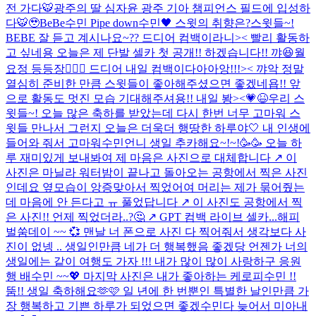
전 가다🐯
광주의 딸 심자윤 광주 기아 챔피언스 필드에 입성하
다🐯🥹
BeBe수민 Pipe down수민🖤 스윗의 취향은?
스윗들~!
BEBE 잘 듣고 계시나요~?? 드디어 컴백이라니>< 빨리 활동하
고 싶네용 오늘은 제 단발 셀카 첫 공개!! 하겠습니다!! 꺄😆
월
요정 등등장🧚🏻‍♀️ 드디어 내일 컴백이다아아앙!!!>< 꺄악 정말
열심히 준비한 만큼 스윗들이 좋아해주셨으면 좋겠네욥!! 앞
으로 활동도 멋진 모습 기대해주셔용!! 내일 봥><💗😆
우리 스
윗들~! 오늘 많은 축하를 받았는데 다시 한번 너무 고마워 스
윗들 만나서 그런지 오늘은 더욱더 행땅한 하루야🤍 내 인생에
들어와 줘서 고마워
수민언니 생일 추카해요~!~!🥳🥳 오늘 하
루 재미있게 보내봐여 제 마음은 사진으로 대체합니다 ↗️ 이
사진은 마닐라 워터밤이 끝나고 돌아오는 공항에서 찍은 사진
인데요 옆모습이 앙증맞아서 찍었어여 머리는 제가 묶어줬는
데 마음에 안 든다고 ㅠ 풀었답니다 ↗️ 이 사진도 공항에서 찍
은 사진!! 언제 찍었더라..?🤔 ↗️ GPT 컴백 라이브 셀카...
해피
벌쑴데이 ~~ 💞 맨날 너 폰으로 사진 다 찍어줘서 생각보다 사
진이 없넹 .. 생일인만큼 네가 더 행복했음 좋겠당 언젠가 너의
생일에는 같이 여행도 가자 !!! 내가 많이 많이 사랑하구 응원
행 배수민 ~~💖 마지막 사진은 내가 좋아하는 케로피수민 !!
뚬!! 생일 축하해요🫶🩷 일 년에 한 번뿐인 특별한 날인만큼 가
장 행복하고 기쁜 하루가 되었으면 좋겠수민다 늦어서 미아내