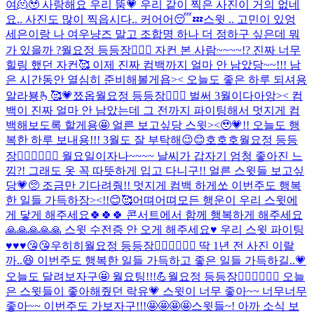
여🫠🥹 사랑해요 우리 뚬💗 우리 같이 찍은 사진이 거의 없네
요.. 사진도 많이 찍읍시다.. 커어어😴💤
스윗 .. 고민이 있엉
세은이랑 나 여우냥즈 말고 조합명 하나 더 정하구 싶은데 뭐
가 있을까 ?
월요정 등등장🧚🏻‍♀️ 자컨 본 사람~~~~!? 진짜 너무
힐링 했던 자컨🥰 이제 진짜 컴백까지 얼마 안 남았당~~!!! 남
은 시간동안 열심히 준비해볼게욥>< 오늘도 좋은 하루 되셔용
알라뵹🫰🥰💗
쬬옵
월요정 등등장🧚🏻‍♀️ 벌써 3월이다아앙>< 컴
백이 진짜 얼마 안 남았는데 그 전까지 파이팅해서 멋지게 컴
백해보도록 할게용🤩 얼른 보고싶당 스윗><🥹💗!! 오늘도 행
복한 하루 보내용!!! 3월도 잘 부탁해😉😊
호호호
월요정 등등
장🧚🏻‍♀️🧚🏻‍♀️ 월요일이자나~~~~ 날씨가 갑자기 엄청 좋아진 느
낌?! 그래도 옷 꼭 따뜻하게 입고 다니구!! 얼른 스윗들 보고싶
당💗🥺 조금만 기다려줭!! 멋지게 컴백 하게쏘 이번주도 행복
한 일들 가득하장><!!😊🥰
어뗘
어뗘
모든 행운이 우리 스윗에
게 닿게 해주세요🍀🍀🍀 콘서트에서 함께 행복하게 해주세요
🙏🙏🙏🙏🙏 스윗 수전증 안 오게 해주세요♥️ 우리 스윗 파이팅
♥️♥️♥️😘😘
우히히
월요정 등등장🧚🏻‍♀️🧚🏻‍♀️ 딱 1년 전 사진 이랄
까..😆 이번주도 행복한 일들 가득하고 좋은 일들 가득하길..💗
오늘도 달려보자구🤩 월요팅!!!💪
월요정 등등장🧚🏻‍♀️🧚🏻‍♀️ 오늘
은 스윗들이 좋아해줬던 락유💗 스윗이 너무 좋아~~ 너무너무
좋아~~ 이번주도 가보자구!!!🤩🤩🤩🤩
스윗들~! 아까 소식 보