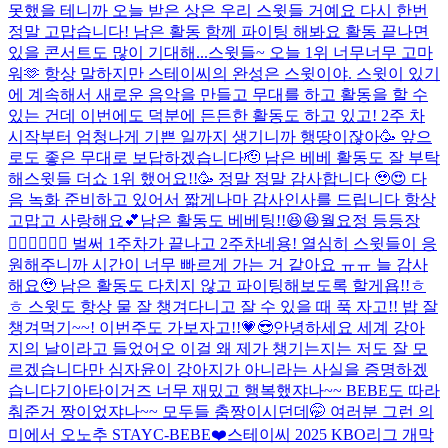
못했을 테니까 오늘 받은 상은 우리 스윗들 거예요 다시 한번
정말 고맙습니다! 남은 활동 함께 파이팅 해봐요 활동 끝나면
있을 콘서트도 많이 기대해...
스윗들~ 오늘 1위 너무너무 고마
워🫶 항상 말하지만 스테이씨의 완성은 스윗이야. 스윗이 있기
에 계속해서 새로운 음악을 만들고 무대를 하고 활동을 할 수
있는 건데 이번에도 덕분에 든든한 활동도 하고 있고! 2주 차
시작부터 엄청나게 기쁜 일까지 생기니까 행땅이잖아🥳 앞으
로도 좋은 무대로 보답하겠습니다🫡 남은 베베 활동도 잘 부탁
해
스윗들 더쇼 1위 했어요!!🥳 정말 정말 감사합니다 🥹😍 다
음 녹화 준비하고 있어서 짧게나마 감사인사를 드립니다 항상
고맙고 사랑해요💕남은 활동도 베베팅!!😆😆
월요정 등등장
🧚🏻‍♀️🧚🏻‍♀️ 벌써 1주차가 끝나고 2주차네용! 열심히 스윗들이 응
원해주니까 시간이 너무 빠르게 가는 거 같아요 ㅠㅠ 늘 감사
해요🥹 남은 활동도 다치지 않고 파이팅해보도록 할게욥!!ㅎ
ㅎ 스윗도 항상 물 잘 챙겨다니고 잘 수 있을 때 푹 자고!! 밥 잘
챙겨먹기~~! 이번주도 가보자고!!💗😎
안녕하세요 세계 강아
지의 날이라고 들었어오 이걸 왜 제가 챙기는지는 저도 잘 모
르겠습니다만 심자윤이 강아지가 아니라는 사실을 증명하겠
습니다
기아타이거즈 너무 재밌고 행복했쟈나~~ BEBE도 따라
춰준거 짱이었쟈나~~ 모두들 춤짱이시던데🤭 여러분 그런 의
미에서 오노추 STAYC-BEBE❤️
스테이씨 2025 KBO리그 개막