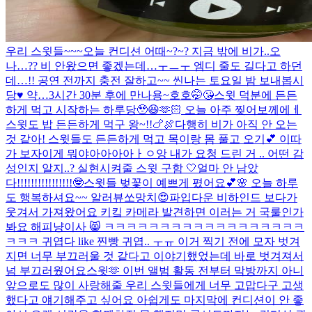
우리 스윗들~~~오늘 컨디션 어때~?~? 지금 밖에 비가..오
나…?? 비 안왔으면 좋겠는데…ㅜㅡㅜ 엠디 줄도 길다고 하던
데…!! 공연 전까지 충전 잘하고~~ 씬나는 토요일 밤 보내봅시
당♥️ 약…3시간 30분 후에 만나용~호호🤭😘
스윗 덕분에 든든
하게 먹고 시작하는 하루당🥹😆🫶🏻 오늘 아주 찢어보께에ㅔ
스윗도 밥 든든하게 먹구 왕~!!🍗🍖
다행히 비가 아직 안 오는
것 같아! 스윗들도 든든하게 먹고 목이랑 몸 풀고 오기💕 이따
가 보자
이게 뭐야아아아아ㅏㅇ앙 내가 요청 드린 거 .. 어떤 감
성인지 알지..? 실현시켜줄 스윗 구함 🤍
얼마 안 남았
다!!!!!!!!!!!!!!!!🤓
스윗들 벚꽃이 예쁘게 폈어요💕🌸 오늘 하루
도 행복하셔요~~ 알러뷰쏘망치😍
파입다운 비하인드 보다가
웃겨서 가져왔어요 키킼 카메라 발견하면 이러는 거 국룰인가
봐요 해피냥이사 😸 ㅋㅋㅋㅋㅋㅋㅋㅋㅋㅋㅋㅋㅋㅋㅋㅋㅋㅋ
ㅋㅋㅋ 귀엽다 like 찐빵 귀엽.. ㅜㅠ 이거 찍기 전에 모자 벗겨
지면 너무 부끄러울 것 같다고 이야기했었는데 바로 벗겨져서
넘 부끄러웠어요
스윗🫶 이번 앨범 활동 전부터 막방까지 아니
앞으로도 많이 사랑해줄 우리 스윗들에게 너무 고맙다구 고생
했다고 얘기해주고 싶어요 아쉽게도 마지막에 컨디션이 안 좋