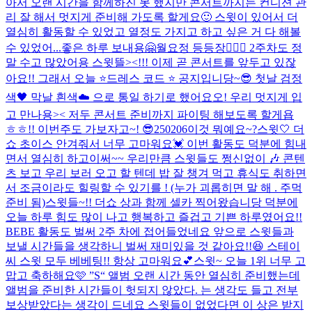
아서 오랜 시간을 함께하진 못 했지만 콘서트까지는 컨디션 관
리 잘 해서 멋지게 준비해 가도록 할게요🙂 스윗이 있어서 더
열심히 활동할 수 있었고 열정도 가지고 하고 싶은 거 다 해볼
수 있었어...
좋은 하루 보내용🤗
월요정 등등장🧚🏻‍♀️ 2주차도 정
말 수고 많았어용 스윗뜰><!!! 이제 곧 콘서트를 앞두고 있잖
아요!! 그래서 오늘 ⭐️드레스 코드 ⭐️ 공지입니당~😎 첫날 검정
색🖤 막날 흰색☁️ 으로 통일 하기로 했어요오! 우리 멋지게 입
고 만나용>< 저두 콘서트 준비까지 파이팅 해보도록 할게욥
ㅎㅎ!! 이번주도 가보자고~! 😎
250206
이것 뭐예요~?
스윗🤍 더
쇼 초이스 안겨줘서 너무 고마워요💓 이번 활동도 덕분에 힘내
면서 열심히 하고이써~~ 우리만큼 스윗들도 쩡신없이 🎶 콘텐
츠 보고 우리 보러 오고 할 텐데 밥 잘 챙겨 먹고 휴식도 취하면
서 조금이라도 힐링할 수 있기를 ! (누가 괴롭히면 말 해 . 주먹
준비 됨)
스윗들~!! 더쇼 상과 함께 셀카 찍어왔습니당 덕분에
오늘 하루 힘도 많이 나고 행복하고 즐겁고 기쁜 하루였어요!!
BEBE 활동도 벌써 2주 차에 접어들었네요 앞으로 스윗들과
보낼 시간들을 생각하니 벌써 재미있을 것 같아요!!😆 스테이
씨 스윗 모두 베베팅!! 항상 고마워요💕
스윗~ 오늘 1위 너무 고
맙고 축하해요🩷 ”S“ 앨범 오랜 시간 동안 열심히 준비했는데
앨범을 준비한 시간들이 헛되지 않았다. 는 생각도 들고 전부
보상받았다는 생각이 드네요 스윗들이 없었다면 이 상은 받지