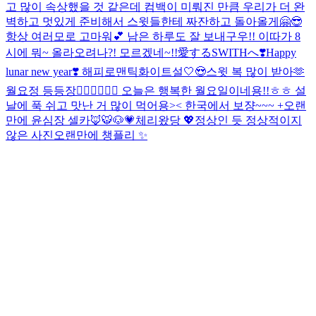
고 많이 속상했을 것 같은데 컴백이 미뤄진 만큼 우리가 더 완
벽하고 멋있게 준비해서 스윗들한테 짜잔하고 돌아올게🤗😎
항상 여러모로 고마워💕 남은 하루도 잘 보내구우!! 이따가 8
시에 뭐~ 올라오려나?! 모르겠네~!!
愛するSWITHへ❣️
Happy
lunar new year❣️ 해피로맨틱화이트설🤍😍
스윗 복 많이 받아🫶
월요정 등등장🧚🏻‍♀️🧚🏻‍♀️ 오늘은 행복한 월요일이네용!!ㅎㅎ 설
날에 푹 쉬고 맛난 거 많이 먹어용>< 한국에서 보쟝~~~ +오랜
만에 윤심장 셀카🦊🐯🐶💗
체리왔당 💖
정상인 듯 정상적이지
않은 사진
오랜만에 챙플리 ✨