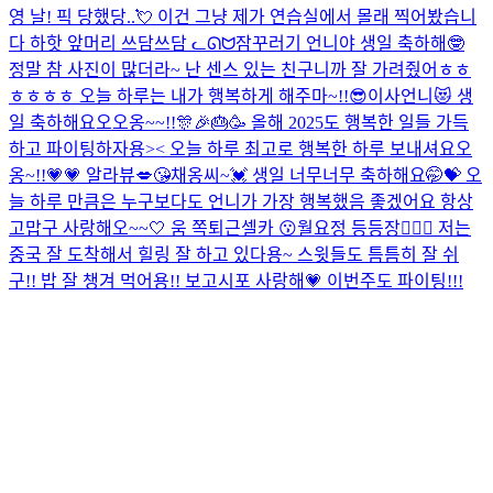
영 날! 픽 당했당..💘 이건 그냥 제가 연습실에서 몰래 찍어봤습니
다 하핫 앞머리 쓰담쓰담 ᓚᘏᗢ
잠꾸러기 언니야 생일 축하해🤓
정말 참 사진이 많더라~ 난 센스 있는 친구니까 잘 가려줬어ㅎㅎ
ㅎㅎㅎㅎ 오늘 하루는 내가 행복하게 해주마~!!😎
이사언니😻 생
일 축하해요오오옹~~!!🎊🎉🎂🥳 올해 2025도 행복한 일들 가득
하고 파이팅하자용>< 오늘 하루 최고로 행복한 하루 보내셔요오
옹~!!💗💗 알라뷰💋😘
채옹씨~💓 생일 너무너무 축하해요🤭💝 오
늘 하루 만큼은 누구보다도 언니가 가장 행복했음 좋겠어요 항상
고맙구 사랑해오~~🤍 움 쪽
퇴근셀카 😗
월요정 등등장🧚🏻‍♀️ 저는
중국 잘 도착해서 힐링 잘 하고 있다용~ 스윗들도 틈틈히 잘 쉬
구!! 밥 잘 챙겨 먹어용!! 보고시포 사랑해💗 이번주도 파이팅!!!