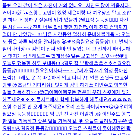
뚬💗 우리 같이 찍은 사진이 거의 없네요.. 사진도 많이 찍읍시다..
커어어😴💤
스윗 .. 고민이 있엉 세은이랑 나 여우냥즈 말고 조합
명 하나 더 정하구 싶은데 뭐가 있을까 ?
월요정 등등장🧚🏻‍♀️ 자컨
본 사람~~~~!? 진짜 너무 힐링 했던 자컨🥰 이제 진짜 컴백까지
얼마 안 남았당~~!!! 남은 시간동안 열심히 준비해볼게욥>< 오늘
도 좋은 하루 되셔용 알라뵹🫰🥰💗
쬬옵
월요정 등등장🧚🏻‍♀️ 벌써 3
월이다아앙>< 컴백이 진짜 얼마 안 남았는데 그 전까지 파이팅해
서 멋지게 컴백해보도록 할게용🤩 얼른 보고싶당 스윗><🥹💗!!
오늘도 행복한 하루 보내용!!! 3월도 잘 부탁해😉😊
호호호
월요정
등등장🧚🏻‍♀️🧚🏻‍♀️ 월요일이자나~~~~ 날씨가 갑자기 엄청 좋아진
느낌?! 그래도 옷 꼭 따뜻하게 입고 다니구!! 얼른 스윗들 보고싶
당💗🥺 조금만 기다려줭!! 멋지게 컴백 하게쏘 이번주도 행복한
일들 가득하장><!!😊🥰
어뗘
어뗘
모든 행운이 우리 스윗에게 닿게
해주세요🍀🍀🍀 콘서트에서 함께 행복하게 해주세요🙏🙏🙏🙏🙏
스윗 수전증 안 오게 해주세요♥️ 우리 스윗 파이팅♥️♥️♥️😘😘
우히히
월요정 등등장🧚🏻‍♀️🧚🏻‍♀️ 딱 1년 전 사진 이랄까..😆 이번주도 행복
한 일들 가득하고 좋은 일들 가득하길..💗 오늘도 달려보자구🤩 월
요팅!!!💪
월요정 등등장🧚🏻‍♀️🧚🏻‍♀️ 오늘은 스윗들이 좋아해줬던 락