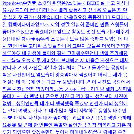
Pipe down수민🖤 스윗의 취향은?
스윗들~! BEBE 잘 듣고 계시나
요~?? 드디어 컴백이라니>< 빨리 활동하고 싶네용 오늘은 제 단
발 셀카 첫 공개!! 하겠습니다!! 꺄😆
월요정 등등장🧚🏻‍♀️ 드디어 내
일 컴백이다아아앙!!!>< 꺄악 정말 열심히 준비한 만큼 스윗들이
좋아해주셨으면 좋겠네욥!! 앞으로 활동도 멋진 모습 기대해주셔
용!! 내일 봥><💗😆
우리 스윗들~! 오늘 많은 축하를 받았는데 다
시 한번 너무 고마워 스윗들 만나서 그런지 오늘은 더욱더 행땅한
하루야🤍 내 인생에 들어와 줘서 고마워
수민언니 생일 추카해요
~!~!🥳🥳 오늘 하루 재미있게 보내봐여 제 마음은 사진으로 대체
합니다 ↗️ 이 사진은 마닐라 워터밤이 끝나고 돌아오는 공항에서
찍은 사진인데요 옆모습이 앙증맞아서 찍었어여 머리는 제가 묶
어줬는데 마음에 안 든다고 ㅠ 풀었답니다 ↗️ 이 사진도 공항에서
찍은 사진!! 언제 찍었더라..?🤔 ↗️ GPT 컴백 라이브 셀카...
해피벌
쑴데이 ~~ 💞 맨날 너 폰으로 사진 다 찍어줘서 생각보다 사진이
없넹 .. 생일인만큼 네가 더 행복했음 좋겠당 언젠가 너의 생일에
는 같이 여행도 가자 !!! 내가 많이 많이 사랑하구 응원행 배수민
~~💖 마지막 사진은 내가 좋아하는 케로피수민 !!
뚬!! 생일 축하해
요🫶🩷 일 년에 한 번뿐인 특별한 날인만큼 가장 행복하고 기쁜 하
루가 되었으면 좋겠수민다 늦어서 미아내여🫠🥹 사랑해요 우리