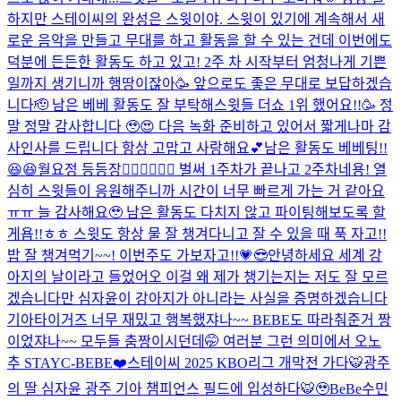
하지만 스테이씨의 완성은 스윗이야. 스윗이 있기에 계속해서 새
로운 음악을 만들고 무대를 하고 활동을 할 수 있는 건데 이번에도
덕분에 든든한 활동도 하고 있고! 2주 차 시작부터 엄청나게 기쁜
일까지 생기니까 행땅이잖아🥳 앞으로도 좋은 무대로 보답하겠습
니다🫡 남은 베베 활동도 잘 부탁해
스윗들 더쇼 1위 했어요!!🥳 정
말 정말 감사합니다 🥹😍 다음 녹화 준비하고 있어서 짧게나마 감
사인사를 드립니다 항상 고맙고 사랑해요💕남은 활동도 베베팅!!
😆😆
월요정 등등장🧚🏻‍♀️🧚🏻‍♀️ 벌써 1주차가 끝나고 2주차네용! 열
심히 스윗들이 응원해주니까 시간이 너무 빠르게 가는 거 같아요
ㅠㅠ 늘 감사해요🥹 남은 활동도 다치지 않고 파이팅해보도록 할
게욥!!ㅎㅎ 스윗도 항상 물 잘 챙겨다니고 잘 수 있을 때 푹 자고!!
밥 잘 챙겨먹기~~! 이번주도 가보자고!!💗😎
안녕하세요 세계 강
아지의 날이라고 들었어오 이걸 왜 제가 챙기는지는 저도 잘 모르
겠습니다만 심자윤이 강아지가 아니라는 사실을 증명하겠습니다
기아타이거즈 너무 재밌고 행복했쟈나~~ BEBE도 따라춰준거 짱
이었쟈나~~ 모두들 춤짱이시던데🤭 여러분 그런 의미에서 오노
추 STAYC-BEBE❤️
스테이씨 2025 KBO리그 개막전 가다🐯
광주
의 딸 심자윤 광주 기아 챔피언스 필드에 입성하다🐯🥹
BeBe수민