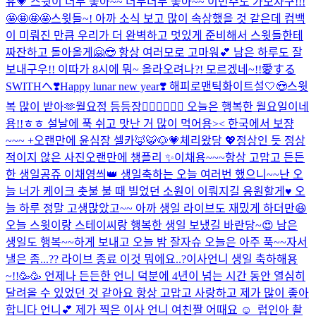
유💗 스윗이 너무 좋아~~ 너무너무 좋아~~ 이번주도 가보자구!!!
🤩🤩🤩🤩
스윗들~! 아까 소식 보고 많이 속상했을 것 같은데 컴백
이 미뤄진 만큼 우리가 더 완벽하고 멋있게 준비해서 스윗들한테
짜잔하고 돌아올게🤗😎 항상 여러모로 고마워💕 남은 하루도 잘
보내구우!! 이따가 8시에 뭐~ 올라오려나?! 모르겠네~!!
愛する
SWITHへ❣️
Happy lunar new year❣️ 해피로맨틱화이트설🤍😍
스윗
복 많이 받아🫶
월요정 등등장🧚🏻‍♀️🧚🏻‍♀️ 오늘은 행복한 월요일이네
용!!ㅎㅎ 설날에 푹 쉬고 맛난 거 많이 먹어용>< 한국에서 보쟝
~~~ +오랜만에 윤심장 셀카🦊🐯🐶💗
체리왔당 💖
정상인 듯 정상
적이지 않은 사진
오랜만에 챙플리 ✨
이채용~~~항상 고맙고 든든
한 생일공쥬 이채영씌👑 생일축하는 오늘 여러번 했으니~~난 오
늘 너가 케이크 촛불 불 때 빌었던 소원이 이뤄지길 응원할게♥️ 오
늘 하루 정말 고생많았고~~ 아까 생일 라이브도 재밌게 하더만😆
오늘 스윗이랑 스테이씨랑 행복한 생일 보냈길 바란당~😍 남은
생일도 행복~~하게 보내고 오늘 밤 잘자슈 오늘은 아주 푹~~자서
낼은 좀...
?? 라이브 종료 이것 뭐에요..?
이사언니 생일 축하해용
~!!🥳🥳 언제나 든든한 언니 덕분에 4년이 넘는 시간 동안 열심히
달려올 수 있었던 것 같아요 항상 고맙고 사랑하고 제가 많이 좋아
합니다 언니💕 제가 찍은 이사 언니 여친짤 어때요 ☺ ️ 럽인아 촬