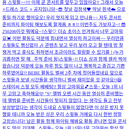
용 스윗뜰><!!! 이제 곧 콘서트를 앞두고 있잖아요!! 그래서 오늘
⭐️드레스 코드 ⭐️ 공지입니당~😎 첫날 검정색🖤 막날 흰색☁️ 으로
통일 하기로 했어요오! 우리 멋지게 입고 만나용>< 저두 콘서트
준비까지 파이팅 해보도록 할게욥 ㅎㅎ!! 이번주도 가보자고~! 😎
250206
이것 뭐예요~?
스윗🤍 더쇼 초이스 안겨줘서 너무 고마워
요💓 이번 활동도 덕분에 힘내면서 열심히 하고이써~~ 우리만큼
스윗들도 쩡신없이 🎶 콘텐츠 보고 우리 보러 오고 할 텐데 밥 잘
챙겨 먹고 휴식도 취하면서 조금이라도 힐링할 수 있기를 ! (누가
괴롭히면 말 해 . 주먹 준비 됨)
스윗들~!! 더쇼 상과 함께 셀카 찍어
왔습니당 덕분에 오늘 하루 힘도 많이 나고 행복하고 즐겁고 기쁜
하루였어요!! BEBE 활동도 벌써 2주 차에 접어들었네요 앞으로
스윗들과 보낼 시간들을 생각하니 벌써 재미있을 것 같아요!!😆
스테이씨 스윗 모두 베베팅!! 항상 고마워요💕
스윗~ 오늘 1위 너
무 고맙고 축하해요🩷 ”S“ 앨범 오랜 시간 동안 열심히 준비했는
데 앨범을 준비한 시간들이 헛되지 않았다. 는 생각도 들고 전부
보상받았다는 생각이 드네요 스윗들이 없었다면 이 상은 받지 못
했을 테니까 오늘 받은 상은 우리 스윗들 거예요 다시 한번 정말
고맙습니다! 남은 활동 함께 파이팅 해봐요 활동 끝나면 있을 콘서
트도 많이 기대해...
스윗들~ 오늘 1위 너무너무 고마워🫶 항상 말