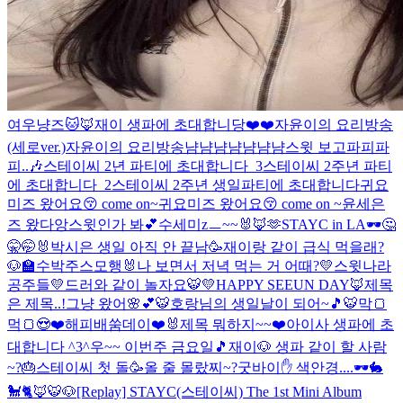
여우냥즈🐱🦊
재이 생파에 초대합니당❤️❤️
자윤이의 요리방송
(세로ver.)
자윤이의 요리방송
냠냠냠냠
냠냠냠
스윗 보고파피파
피..🎶
스테이씨 2년 파티에 초대합니다_3
스테이씨 2주년 파티
에 초대합니다_2
스테이씨 2주년 생일파티에 초대합니다
귀요
미즈 왔어요😚 come on~
귀요미즈 왔어요😚 come on ~
윤세은
즈 왔다앙
스윗인가 봐💕
수세미zㅡ~~🐰🦊🫶
STAYC in LA🕶
🤔
🤫🤭🐰
박시은 생일 아직 안 끝남🥳
재이랑 같이 급식 먹을래?
🐶🏫
수박주스
모행🐰
나 보면서 저녁 먹는 거 어때?
💛스윗나라
공주들💛
드러와 같이 놀자요🐯
💛HAPPY SEEUN DAY🦊
제목
은 제목..!
그냥 왔어🌸💕
🐯호랑님의 생일날이 되어~🎵🐯
막🍞
먹🍞😍❤️
해피배쑴데이❤️🐰
제목 뭐하지~~❤️
아이사 생파에 초
대합니다 ^3^
우~~ 이번주 금요일🎵
재이🐶 생파 같이 할 사람
~?🎂
스테이씨 첫 돌🥳
올 줄 몰랐찌~?
굿바이✋ 색안경....🕶🐇
🐩🐈🦊🐯🐶
[Replay] STAYC(스테이씨) The 1st Mini Album