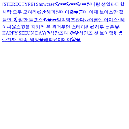
[STEREOTYPE] Showcase
👓🕶👓🕶👓🕶
씬니랑 생일파티할
사람 모두 모여라😆🎉
해피씬데이🐹❤️근데 이제 보이스만 곁
들인..🥺
잠깐 들렸스🎁❤️
🕶맏막막즈왔다👀
여름엔 아이스~테
이씨🥶
스윗을 지키러 온 원더우먼 스테이씨😎
하루 늦은😭
HAPPY SEEUN DAY🎂
심장즈다!🐯🐶
성인즈 첫 브이앱🐰🐣
🐱
진짜_최종_막방
❤️해피윤이데이🐯❤️