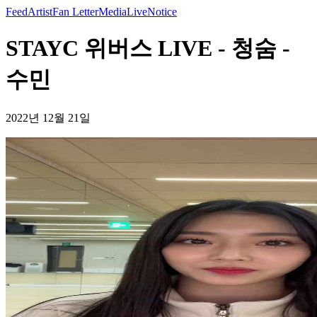
Feed
Artist
Fan Letter
Media
Live
Notice
STAYC 위버스 LIVE - 청숨 -
수민
2022년 12월 21일