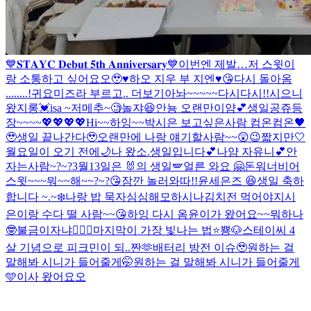
💙𝐒𝐓𝐀𝐘𝐂 𝐃𝐞𝐛𝐮𝐭 𝟓𝐭𝐡 𝐀𝐧𝐧𝐢𝐯𝐞𝐫𝐬𝐚𝐫𝐲💙
이번엔 제발…저 스윗이
랑 소통하고 싶어요오🥹♥️
하오 지우 부 지엔♥️😘
다시 돌아옴
........!
귀요미즈라 부르고.. 더보기
아놔~~~~~
다시다시!!
시으니
왔지롱💓
isa ~
저메추~🧐
놀쟈😆
안뇽 오랜만이얌💕
생일공쥬등
장~~~~💖💖💖💖
Hi~~
하잉~~
박시은 보고싶은사람 컴온컴온🖤
🥹
생일 끝나간다🥹
오랜만에 나랑 얘기할사람~~😲😉
짧지만🤍
월요일이 오기 전에🌙
나 왔소.
생일입니다💕
나얌 자유니💕
안
자는사람~?~?
3월13일은 🐰의 생일🪽
얼른 와요 🤗
돈워너비어
스윗~~~뭐~~해~~?~?😘
잠깐 놀러와따!!
윤세은즈 😆
생일 축하
합니다 ~.~
❄️
나랑 밥 묵자
심심해
모하시나
김치전 먹어야지
시
은이랑 수다 떨 사람~~😘
하잉 다시 옴
윤이가 왔어요~~
뭐하나
🤓
불금이자냐❤️‍🔥🐶
마지막이 가장 빛나는 법⭐️
뿅🐶
스테이씨 4
살 기념으로 피크민이 되..
짠🫶
배터리 방전 이슈🥹
원하는 걸
말해봐 시니가 들어줄게🤭
원하는 걸 말해봐 시니가 들어줄게
🩵
이사 왔어요오