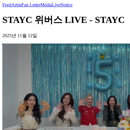
Feed
Artist
Fan Letter
Media
Live
Notice
STAYC 위버스 LIVE - STAYC
2025년 11월 12일