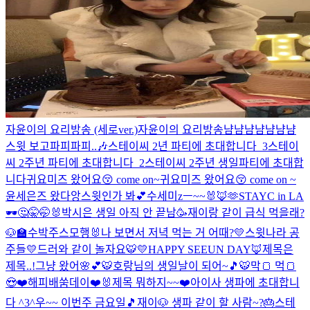
자윤이의 요리방송 (세로ver.)
자윤이의 요리방송
냠냠냠냠
냠냠냠
스윗 보고파피파피..🎶
스테이씨 2년 파티에 초대합니다_3
스테이
씨 2주년 파티에 초대합니다_2
스테이씨 2주년 생일파티에 초대합
니다
귀요미즈 왔어요😚 come on~
귀요미즈 왔어요😚 come on ~
윤세은즈 왔다앙
스윗인가 봐💕
수세미zㅡ~~🐰🦊🫶
STAYC in LA
🕶
🤔🤫🤭🐰
박시은 생일 아직 안 끝남🥳
재이랑 같이 급식 먹을래?
🐶🏫
수박주스
모행🐰
나 보면서 저녁 먹는 거 어때?
💛스윗나라 공
주들💛
드러와 같이 놀자요🐯
💛HAPPY SEEUN DAY🦊
제목은
제목..!
그냥 왔어🌸💕
🐯호랑님의 생일날이 되어~🎵🐯
막🍞 먹🍞
😍❤️
해피배쑴데이❤️🐰
제목 뭐하지~~❤️
아이사 생파에 초대합니
다 ^3^
우~~ 이번주 금요일🎵
재이🐶 생파 같이 할 사람~?🎂
스테