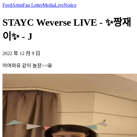
Feed
Artist
Fan Letter
Media
Live
Notice
STAYC Weverse LIVE - ✨짱재
이✨ - J
2022 年 12 月 9 日
어여와유 같이 놀쟝><🤩