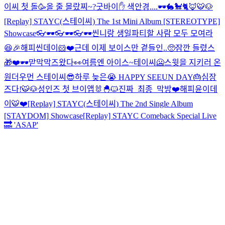
이씨 첫 돌🥳
올 줄 몰랐찌~?
굿바이✋ 색안경....🕶🐇🐩🐈🦊🐯🐶
[Replay] STAYC(스테이씨) The 1st Mini Album [STEREOTYPE]
Showcase
👓🕶👓🕶👓🕶
씬니랑 생일파티할 사람 모두 모여라
😆🎉
해피씬데이🐹❤️근데 이제 보이스만 곁들인..🥺
잠깐 들렸스
🎁❤️
🕶맏막막즈왔다👀
여름엔 아이스~테이씨🥶
스윗을 지키러 온
원더우먼 스테이씨😎
하루 늦은😭 HAPPY SEEUN DAY🎂
심장
즈다!🐯🐶
성인즈 첫 브이앱🐰🐣🐱
진짜_최종_막방
❤️해피윤이데
이🐯❤️
[Replay] STAYC(스테이씨) The 2nd Single Album
[STAYDOM] Showcase
[Replay] STAYC Comeback Special Live
🔜 'ASAP'