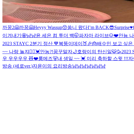
까꿍2🤗
까꿍🤗
Heyyy Wassup😚
쑴니 왔다
I’m BACK😎
Surprise♥️
이겨내기🤩
냠냠
윤 세은 컴 투더 백🤭
파자마 라이브🐶❤️
안뇽 나
2023 STAYC 2분기 정산 💙
복뚱이데이🍑🎉🎂
배수민 보고 싶은 
~~ 나랑 놀쟈🙋‍♀️💓
안농?!
꿈꾸말자🌙
호랑이의 탄신일🐯🥳
2023
우 우우우우 🧸❤️
룸메즈🐻
내 생일 ~~ 💓 미리 축하할 스윗 !!!
자
방송 (세로ver.)
자윤이의 요리방송
냠냠냠냠
냠냠냠