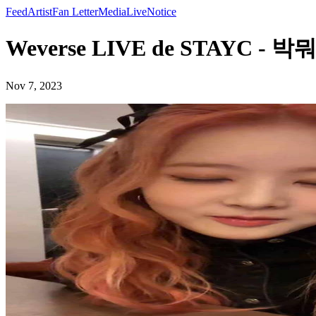
Feed
Artist
Fan Letter
Media
Live
Notice
Weverse LIVE de STAYC - 
Nov 7, 2023