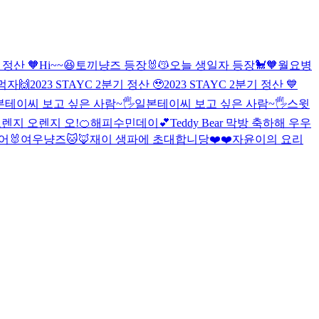
 정산 🧡
Hi~~😆
토끼냥즈 등장🐰😽
오늘 생일자 등장🐩🧡
월요병
먹자🙌
2023 STAYC 2분기 정산 🥹
2023 STAYC 2분기 정산 💙
본테이씨 보고 싶은 사람~🖐
일본테이씨 보고 싶은 사람~🖐
스윗
렌지 오렌지 오!🍊
해피수민데이💕
Teddy Bear 막방 축하해 우우
어🐰
여우냥즈🐱🦊
재이 생파에 초대합니당❤️❤️
자윤이의 요리