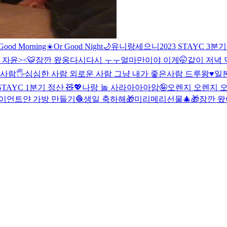
Good Morning☀️Or Good Night🌙
유니랑세으니
2023 STAYC 3분기
 자윤><🐯
잠깐 왔옹
다시다시 ㅜㅜ
얼마만이야 이게🤭
같이 저녁 
사람🖐
심심한 사람 외로운 사람 그냥 내가 좋은사람 드루왕♥️
일
 STAYC 1분기 정산 🧸💖
나랑 놀 사라아아아암🤪
오렌지 오렌지 오
이언트얀 가방 만들기🧶
생일 축하해🎁
미리메리선물🎄🎁
잠깐 왔