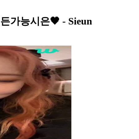
박뭐든가능시은🖤 - Sieun