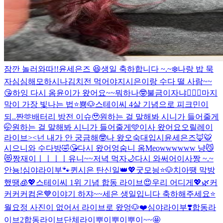
잠깐 놀러와따!!
윤세은즈 😆
생일 축하합니다 ~.~
❄️
나랑 밥 묵
자
심심해
모하시나
김치전 먹어야지
시은이랑 수다 떨 사람~~
😘
하잉 다시 옴
윤이가 왔어요~~
뭐하나🤓
불금이자냐❤️‍🔥🐶
마지
막이 가장 빛나는 법⭐️
뿅🐶
스테이씨 4살 기념으로 피크민이
되..
짠🫶
배터리 방전 이슈🥹
원하는 걸 말해봐 시니가 들어줄게
🤭
원하는 걸 말해봐 시니가 들어줄게🩵
이사 왔어요오
릴레이
라이브><
넌 내가 안 궁금해🤓
나 왔오
숙대입시
윤세은즈🦊🐯
시으니와 수다방🤣😘
다시 왔어엉
숨니 옴
Meowwwwww 냥😼
😻
짱재이ㅣㅣㅣㅣ
유니~~
저녁 먹자🌙
다시 와써어
이사짱 ~.~
안뇽!
심야라이부🐾
퀸시은 탄신일👑💖
굿모닁⭐️🐶
치아땡 막방
했땡🧊💖
스테이씨 1위 기념 합동 라이브😍
우리 어디게💖🌿
커
커커커컴온💙
이야기 하쟈~~
세은 생일입니다 축하해주세요⭐️
월요정 사진이 없어서 라이브로 왔엉🐶❤️
심야라이부❣️
합동라
이브2
합동라이브
단체라이뿌이뿌이뿌이~~🤩