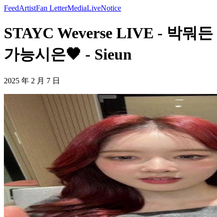
Feed
Artist
Fan Letter
Media
Live
Notice
STAYC Weverse LIVE - 박뭐든
가능시은🖤 - Sieun
2025 年 2 月 7 日