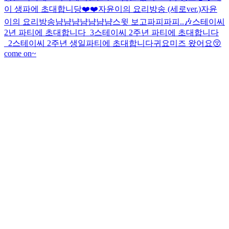
이 생파에 초대합니당❤️❤️
자윤이의 요리방송 (세로ver.)
자윤
이의 요리방송
냠냠냠냠
냠냠냠
스윗 보고파피파피..🎶
스테이씨
2년 파티에 초대합니다_3
스테이씨 2주년 파티에 초대합니다
_2
스테이씨 2주년 생일파티에 초대합니다
귀요미즈 왔어요😚
come on~