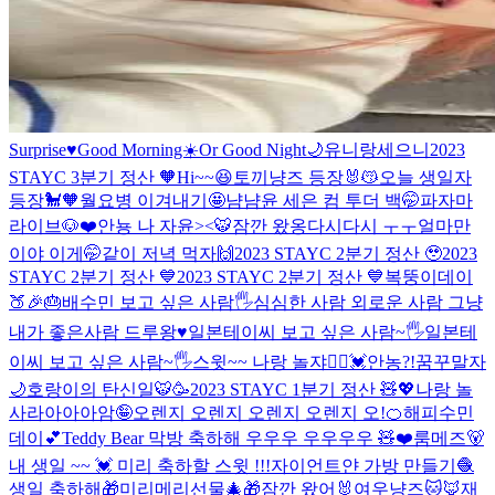
Surprise♥️
Good Morning☀️Or Good Night🌙
유니랑세으니
2023
STAYC 3분기 정산 🧡
Hi~~😆
토끼냥즈 등장🐰😽
오늘 생일자
등장🐩🧡
월요병 이겨내기🤩
냠냠
윤 세은 컴 투더 백🤭
파자마
라이브🐶❤️
안뇽 나 자윤><🐯
잠깐 왔옹
다시다시 ㅜㅜ
얼마만
이야 이게🤭
같이 저녁 먹자🙌
2023 STAYC 2분기 정산 🥹
2023
STAYC 2분기 정산 💙
2023 STAYC 2분기 정산 💙
복뚱이데이
🍑🎉🎂
배수민 보고 싶은 사람🖐
심심한 사람 외로운 사람 그냥
내가 좋은사람 드루왕♥️
일본테이씨 보고 싶은 사람~🖐
일본테
이씨 보고 싶은 사람~🖐
스윗~~ 나랑 놀쟈🙋‍♀️💓
안농?!
꿈꾸말자
🌙
호랑이의 탄신일🐯🥳
2023 STAYC 1분기 정산 🧸💖
나랑 놀
사라아아아암🤪
오렌지 오렌지 오렌지 오렌지 오!🍊
해피수민
데이💕
Teddy Bear 막방 축하해 우우우 우우우우 🧸❤️
룸메즈🐻
내 생일 ~~ 💓 미리 축하할 스윗 !!!
자이언트얀 가방 만들기🧶
생일 축하해🎁
미리메리선물🎄🎁
잠깐 왔어🐰
여우냥즈🐱🦊
재