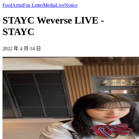
Feed
Artist
Fan Letter
Media
Live
Notice
STAYC Weverse LIVE -
STAYC
2022 年 4 月 14 日