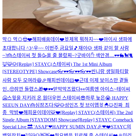
막🍞 먹🍞😍❤️
해피배쑴데이❤️🐰
제목 뭐하지~~❤️
아이사 생파에
초대합니다 ^3^
우~~ 이번주 금요일🎵
재이🐶 생파 같이 할 사람
~?🎂
스테이씨 첫 돌🥳
올 줄 몰랐찌~?
굿바이✋ 색안경....🕶🐇🐩🐈
🦊🐯🐶
[Replay] STAYC(스테이씨) The 1st Mini Album
[STEREOTYPE] Showcase
👓🕶👓🕶👓🕶
씬니랑 생일파티할
사람 모두 모여라😆🎉
해피씬데이🐹❤️근데 이제 보이스만 곁들
인..🥺
잠깐 들렸스🎁❤️
🕶맏막막즈왔다👀
여름엔 아이스~테이씨
🥶
스윗을 지키러 온 원더우먼 스테이씨😎
하루 늦은😭 HAPPY
SEEUN DAY🎂
심장즈다!🐯🐶
성인즈 첫 브이앱🐰🐣🐱
진짜_최
종_막방
❤️해피윤이데이🐯❤️
[Replay] STAYC(스테이씨) The 2nd
Single Album [STAYDOM] Showcase
[Replay] STAYC Comeback
Special Live 🔜 'ASAP'
❤HAPPY SUMIN DAY🎉❤
❤️STAYC의
백일잔치❤️
🦊🐯🐶👋👋
❤️월요병을 치료해 줄 스테이씨❤️
🎉미리