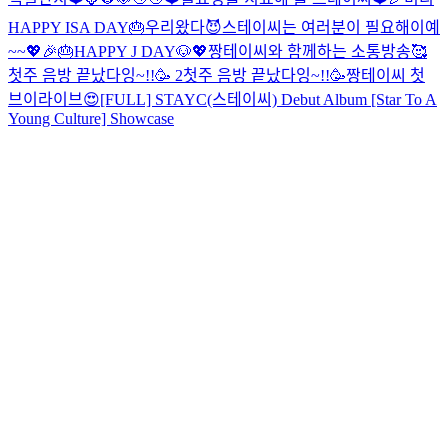
HAPPY ISA DAY🎂
우리왔다😈
스테이씨는 여러분이 필요해이예
~~💖
🎉🎂HAPPY J DAY🐶💖
짱테이씨와 함께하는 소통방송🥰
첫주 음방 끝났다잉~!!🥳 2
첫주 음방 끝났다잉~!!🥳
짱테이씨 첫
브이라이브😍
[FULL] STAYC(스테이씨) Debut Album [Star To A
Young Culture] Showcase