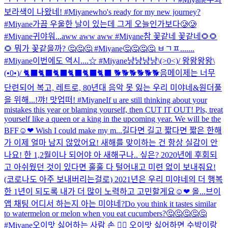
보라색이 나왔네! #Miyane
who's ready for my new journey?
#Miyane
가끔 우울한 날이 있는데 그게 오늘인가보다🥲🥲
#Miyane
귀야워...
aww aww aww #Miyane
참 꽃같네 꽃같네🌻🌻
🌻 뭐가 꽃같을까? 🤔🤔🤔 #Miyane
🤔🤔🤔🤔 ㅂㄱㅍ.......
#Miyane
이번에도 역시....☆ #Miyane
냥냥냥냥\(>0<)/ 왕왕왕왕\
(•0•)/ 🐈‍⬛🐈‍⬛🐈‍⬛🐈‍⬛🐈‍⬛🐈‍⬛ 🐕🐕🐕🐕🐕🐕
음메
이제는 너무
단련되어 복고, 레트로, 80년대 음악 못 잃는 우리 미야네&원더풀
을 위해...!
꺄! 맛업떠! #Miyane
If u are still thinking about your
mistakes this year or blaming yourself, then CUT IT OUT! Pls, treat
yourself like a queen or a king in the upcoming year. We will be the
BFF☺❤ Wish I could make my m...
길다면 길고 짧다면 짧은 한해
가 이제 얼마 남지 않았어요! 새해를 맞이하는 건 항상 실감이 안
나요! 한 1,2월이나 되어야 아 새해구나.. 싶은? 2020년에 후회되
고 아쉬웠던 것이 있다면 훌훌 다 털어내고 미련 없이 보내줘요!
(코로나도 아주 보내버리는걸로) 2021년은 우리 미야네의 더 행복
한 1년이 되도록 내가 더 많이 노력하고 고민할게요☺❤ 올...
브이
앱 채팅 어디서 하는지 아는 미야네?
Do you think it tastes similar
to watermelon or melon when you eat cucumbers?🤔🤔🤔🤔🤔
#Miyane
오이맛 싫어하는 사람 손 🙋‍♀️ 오이맛 싫어하면 수박이랑