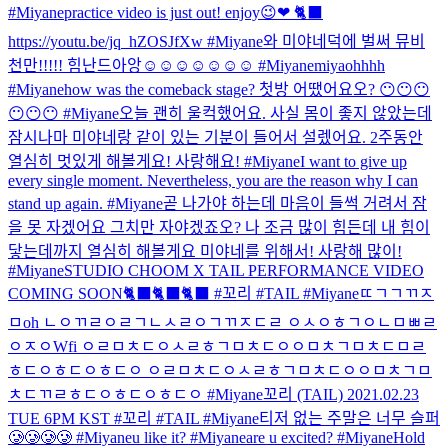
#Miyane
practice video is just out! enjoy😉❤ 🐈‍⬛
https://youtu.be/jq_hZOSJfXw #Miyane
와 미야네덕에 벌써 뮤비
천만!!!!! 힘난드아앙☺☺☺☺☺☺☺ #Miyane
miyaohhhh
#Miyane
how was the comeback stage? 첫방 어땠어요오? 😶😶😶
😶😶😶 #Miyane
오늘 괜히 울컥했어요. 사실 몸이 좋지 않았는데
잠시나마 미야네랑 같이 있는 기분이 들어서 설렜어요. 2주동안
열심히 멋있게 해볼게요! 사랑해요! #Miyane
I want to give up
every single moment. Nevertheless, you are the reason why I can
stand up again. #Miyane
곧 나가야 하는데 마음이 들썩 거려서 잠
을 못 자겠어요 그치만 자야겠죠오? 나 조금 많이 힘든데 내 힘이
닿는데까지 열심히 해볼게요 미야네를 위해서! 사랑해 많이!
#Miyane
STUDIO CHOOM X TAIL PERFORMANCE VIDEO
COMING SOON🐈‍⬛🐈‍⬛🐈‍⬛ #꼬리 #TAIL #Miyane
ㄸㄱㄱㄲㅈ
ㅁoh ㄴㅇㄲㄹㅇㄹㄱㄴㅅㄹㅇㄱㄲㅈㄷㄹ ㅇㅅㅇㅎㄱㅇㄴㅁㅃㄹ
ㅇㅈㅇWfi ㅇㄹㅁㅊㄷㅇㅅㄹㅎㄱㅁㅊㄷㅇㅇㅁㅊㄱㅁㅊㄷㅁㄹ
ㅎㄷㅇㅎㄷㅇㅎㄷㅇ ㅇㄹㅁㅊㄷㅇㅅㄹㅎㄱㅁㅊㄷㅇㅇㅁㅊㄱㅁ
ㅊㄷㄲㄹㅎㄷㅇㅎㄷㅇㅎㄷㅇ #Miyane
꼬리 (TAIL) 2021.02.23
TUE 6PM KST #꼬리 #TAIL #Miyane
티저 없는 주말은 너무 슬퍼
🥲🥲🥲🥲 #Miyane
u like it? #Miyane
are u excited? #Miyane
Hold