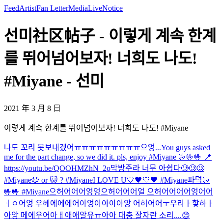
Feed
Artist
Fan Letter
Media
Live
Notice
선미社区帖子 - 이렇게 계속 한계
를 뛰어넘어보자! 너희도 나도!
#Miyane - 선미
2021 年 3 月 8 日
이렇게 계속 한계를 뛰어넘어보자! 너희도 나도! #Miyane
나도 꼬리 못보내겠어ㅠㅠㅠㅠㅠㅠㅠㅠㅠ으엉...
You guys asked
me for the part change, so we did it. pls, enjoy #Miyane 🤟🤟🤟 📍
https://youtu.be/QOOHMZhN_2o
막방주라 너무 아쉽다🥲🥲🥲
#Miyane
🐶 or 🐱 ? #Miyane
I LOVE U💛🖤💛🖤 #Miyane
파뎍
🤟
🤟🤟 #Miyane
으허어어어엉엉으허어어어얼 으허어어어어엉어어
ㅓㅇ어엉 우헤에에에어아엉아아아아앙 어허어어ㅜ우라ㅏ핳하ㅏ
아앙 메에우어아ㅐ애애알유ㅠ아아 대충 잘자란 소리....😊