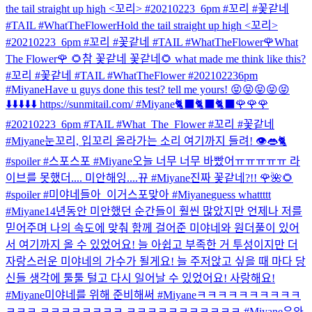
the tail straight up high <꼬리> #20210223_6pm #꼬리 #꽃같네
#TAIL #WhatTheFlower
Hold the tail straight up high <꼬리>
#20210223_6pm #꼬리 #꽃같네 #TAIL #WhatTheFlower
🌹What
The Flower🌹 🌻참 꽃같네 꽃같네🌻 what made me think like this?
#꼬리 #꽃같네 #TAIL #WhatTheFlower #202102236pm
#Miyane
Have u guys done this test? tell me yours! 😝😝😝😝😝
⬇️⬇️⬇️⬇️⬇️ https://sunmitail.com/ #Miyane
🐈‍⬛🐈‍⬛🐈‍⬛🌹🌹🌹
#20210223_6pm #TAIL #What_The_Flower #꼬리 #꽃같네
#Miyane
눈꼬리, 입꼬리 올라가는 소리 여기까지 들려! 👁️👄🐈
#spoiler #스포스포 #Miyane
오늘 너무 너무 바빴어ㅠㅠㅠㅠㅠ 라
이브를 못했더.... 미안해잉....뀨 #Miyane
진짜 꽃같네?!! 🌹🌺🌻
#spoiler #미야네들아_이거스포맞아 #Miyane
guess whattttt
#Miyane
14년동안 미안했던 순간들이 훨씬 많았지만 언제나 저를
믿어주며 나의 속도에 맞춰 함께 걸어준 미야네와 원더풀이 있어
서 여기까지 올 수 있었어요! 늘 아쉽고 부족한 거 투성이지만 더
자랑스러운 미야네의 가수가 될게요! 늘 주저앉고 싶을 때 마다 당
신들 생각에 툴툴 털고 다시 일어날 수 있었어요! 사랑해요!
#Miyane
미야네를 위해 준비해써 #Miyane
ㅋㅋㅋㅋㅋㅋㅋㅋㅋㅋ
ㅋㅋㅋ ㅋㅋㅋㅋㅋㅋㅋㅋ ㅋㅋㅋㅋㅋㅋㅋㅋㅋㅋㅋ #Miyane
우와