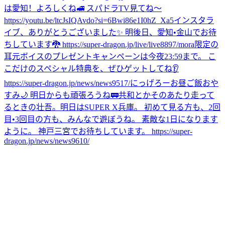
は愛知！よろしくね🚅 スパドラTV見てね〜
https://youtu.be/ltcJsIQAvdo?si=6Bwi86e1I0hZ_Xa5
インスタラ
イブ、ありがとうございました✨ 明後日、愛知•金山でお待
ちしています🐉 https://super-dragon.jp/live/live8897/
mora限定の
耳元ボイスのプレゼントキャンペーンは今夜23:59まで。 こ
こだけのスペシャル特典を、ぜひゲットしてね👂
https://super-dragon.jp/news/news9517/
にっげろー
お昼ご飯
おや
すみ🌙 明日からも頑張ろうね🚃
共和とかそのあたり走って
るときの壮吾。
明日はSUPER X兵庫。 初めて見る方も、2回
目•3回目の方も、みんなで遊ぼうね。 素敵な1日になります
ように。 神戸三宮でお待ちしています。 https://super-
dragon.jp/news/news9610/