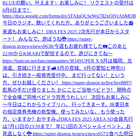
BLUEの願い、叶えます✨ お楽しみに！ リクエストの受付は
8月8日まで！
https://docs.google.com/forms/d/e/1FAIpQLSeWq7lI2xOlVrA6M
今日のラジオ、聴いてくれた方、ありがとうございました📻
来週もお楽しみに！
DRA FES 2025 2次先行が本日からスタ
ート！ みんなで、遊ぼうね🐉 https://super-
dragon.jp/news/news9638/
今週もお疲れ様でした🚃
このあと
22:00からKIRARIで配信するので、遊びにきてね〜
https://fanicon.net/fancommunities/3834
SUPER X 8月は福岡、北
海道、宮城に行きます🚅 8月の宮城、9月の愛知と神奈川
は、引き続き一般発売受付中。 まだ行ってない！という
方、ぜひお越しください！ https://super-dragon.jp/live/live8897/
彪馬の手だけ借りました かにことご当地ベビドラ！ 現時点
で全会場ご同地ベビドラ完売うれしい！ 次回もお楽しみに
〜
今日はこれからライブリハ。 行ってきまーす。
JR東日本
の指定席券売機の新型機、使ってみたいな。 もう使った
方、いますか？
おやすみ🌙
DRA FES 2025 AREA SD会員先行
は7月13日の23:59まで！ 年に1回のスペシャルイベント。お
見逃しなく🐉 https://super-dragon.jp/news/news9573/
食べた
明日