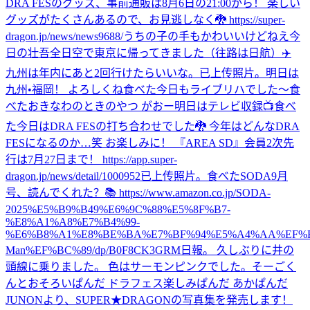
DRA FESのグッズ、事前通販は8月6日の21:00から！ 楽しい
グッズがたくさんあるので、お見逃しなく🐉 https://super-
dragon.jp/news/news9688/
うちの子の手もかわいいけどねえ
今
日の壮吾
全日空で東京に帰ってきました（往路は日航）✈️
九州は年内にあと2回行けたらいいな。
已上传照片。
明日は
九州•福岡！ よろしくね
食べた
今日もライブリハでした〜
食
べた
おきなわのときのやつ がおー
明日はテレビ収録📺
食べ
た
今日はDRA FESの打ち合わせでした🐉 今年はどんなDRA
FESになるのか…笑 お楽しみに！ 『AREA SD』会員2次先
行は7月27日まで！ https://app.super-
dragon.jp/news/detail/1000952
已上传照片。
食べた
SODA9月
号、読んでくれた？📚 https://www.amazon.co.jp/SODA-
2025%E5%B9%B49%E6%9C%88%E5%8F%B7-
%E8%A1%A8%E7%B4%99-
%E6%B8%A1%E8%BE%BA%E7%BF%94%E5%A4%AA%EF%B
Man%EF%BC%89/dp/B0F8CK3GRM
日報。 久しぶりに井の
頭線に乗りました。 色はサーモンピンクでした。
そーごく
んとおそろいぱんだ ドラフェス楽しみぱんだ あかぱんだ
JUNONより、SUPER★DRAGONの写真集を発売します！