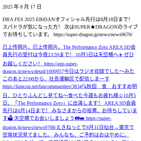
2025 年 8 月 17 日
DRA FES 2025 EBiDANオフィシャル先行は8月18日まで！
スパドラが気になった方！ 次はSUPER★DRAGONのライブ
でお待ちしています。 https://super-dragon.jp/news/news9670/
已上传照片。
已上传照片。
The Performance Zero AREA SD会
員先行の受付は今夜23:59まで！ 10月5日は天空橋へ✈️ ぜひ
お越しください！ https://app.super-
dragon.jp/news/detail/1000957
今日はラジオ収録でした〜
みた
このあと22:00から、壮吾運輸区で配信しまーす
https://fanicon.net/fancommunities/3834
🔍秋田 食 おすすめ
明
日、ひとりふんどし見てね〜
食べた
今週もお疲れ様☺️
10月5
日、「The Performance Zero」に出演します！ AREA SD会員
先行は8月14日まで！ みなさまからの投票、お待ちしていま
す🗳️ 天空橋でお会いしましょう🚃🚝 https://super-
dragon.jp/news/news9708/
えきねっとで8月31日仙台→東京で
空席状況見てました。 みんなも、ご予約はおはやめに。