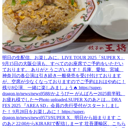
明日の生配信、お楽しみに。
LIVE TOUR 2025「SUPER X」
9月15日の大阪公演も、すべてのお座席でご予約をいただい
ております。 ありがとうございます！ 兵庫、愛知、宮城、
神奈川の各公演は引き続き一般発売を受け付けております
が、空席が少なくなっておりますのでご予約はおはやめに！
残り8公演、一緒に楽しみましょう🔥 https://super-
dragon.jp/news/news9588/
かようびー がんばろー
2025前半戦、
お疲れ様でした〜
Photo uploaded.
SUPER Xのあとは… DRA
FES 2025 『AREA SD』会員の先行受付がスタートしまし
た！ 9月28日をお楽しみに！ https://super-
dragon.jp/news/news9573/
SUPER X、明日から始まります こ
のあと22:00からKIRARIで配信しまーす 壮吾運輸区、こちら