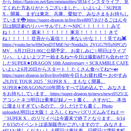
から https://fanicon.net/fancommunities/3834
インスタライブ、見
てくれた方ありがとうございました。 いよいよ「SUPER
X」開幕。 まずは東京、兵庫、愛知で、みなさまをお待ちし
ています🐉 https://super-dragon.jp/live/live8897/
おひるごはん
今
日は朗読劇のリハーサルでした〜
NPC！！！！！！ みて
ね！！！！！ 週末！！！！！！ 東京！！！！！！ きて
ね！！！！！ 壮吾から返信！！ 来ないかな！！！
見てね👾
https://youtu.be/wHhQenDTMiE?si=NmiIa2n_2VGG79Tu
NPCの
MV、6月23日21:00に公開予定。 お楽しみに✨
明日はライブ
リハ。 いよいよツアー始まるね〜
今日は撮影&打ち合わせで
した
SUPER★DRAGON 10th Anniversary × SCRAMBLE CAFE
いよいよ6月20日からスタート！ たくさん食べてね〜🍛
https://super-dragon.jp/live/live9488/
今日もお疲れ様〜 おやすみ
🌙
LIVE TOUR 2025「SUPER X」 まもなく開幕。
SUPER★DRAGONの10年間をすべて詰め込んで、みなさま
をお待ちしています。 https://super-dragon.jp/news/news9525/
エ
アコンとネコ
明日は乗車記録ノート書く。 さすがに。 本当
に溜まりすぎているので。 少しだけでも書く。
Photo
uploaded.
明日は大阪！ よろしくね〜
バズリズムみてねえー
「SUPER X」のリリイベは今週末で終了となります。 6/14
と6/15のイベントは追加販売がございますので、みなさま、
ぜひお越しください！ 土曜日は恵比寿、日曜日は堺筋本町