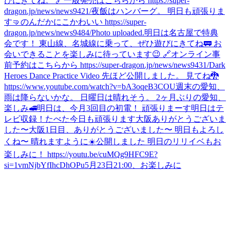
びにきてね。 🔗一般発売はこちらから https://super-
dragon.jp/news/news9421/
夜飯はハンバーグ。 明日も頑張りま
す🤜
のんだ
かにこかわいい https://super-
dragon.jp/news/news9484/
Photo uploaded.
明日は名古屋で特典
会です！ 東山線、名城線に乗って、ぜひ遊びにきてね🚃 お
会いできることを楽しみに待っています😉 🔗オンライン事
前予約はこちらから https://super-dragon.jp/news/news9431/
Dark
Heroes Dance Practice Video 先ほど公開しました。 見てね🐉
https://www.youtube.com/watch?v=bA3oqeB3COU
週末の愛知、
雨は降らないかな。 日曜日は晴れそう。 2ヶ月ぶりの愛知、
楽しみ🚅
明日は、今月3回目の初電！ 頑張りまーす
明日はテ
レビ収録！
たべた
今日も頑張ります
大阪ありがとうございま
した〜
大阪1日目、ありがとうございました〜 明日もよろし
くね〜 晴れますように☀️
公開しました 明日のリリイベもお
楽しみに！ https://youtu.be/cuMQg9HFC9E?
si=1vmNjbYfIhcDhOPu
5月23日21:00、お楽しみに