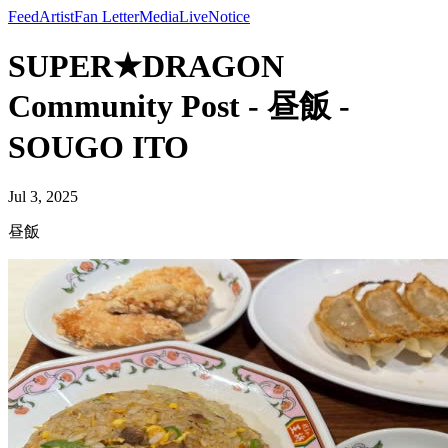
Feed
Artist
Fan Letter
Media
Live
Notice
SUPER★DRAGON
Community Post - 昼飯 -
SOUGO ITO
Jul 3, 2025
昼飯