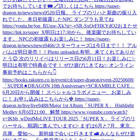
でお待ちしています🚃 🔗詳しくはこちら https://super-
dragon.jp/news/news9520/
日報。 ライブのリハと新曲の振り入
れでした。
本日初披露したNPC ダンプラも見てね
https://youtu.be/jon_RUuw-Xk?si=-ySR-SxQrFHKYdO2
おまたせ
https://lnk.to/super_X
明日は17:30から、後楽園でお待ちしてい
ます。 NPCの初披露もお楽しみに！ https://super-
dragon.jp/news/news9466/
スターウォーズは今日まで！！ アル
バムは明日発売！！
Photo uploaded.
有明、来てくれてありが
とう😉 次のリリイベはリリース日の6月11日！お楽しみに✨
明日は有明で特典会です！ ぜひ遊びにきてね✨ オンライン
事前予約はこちらから👇
https://books.rakuten.co.jp/event/cd/super-dragon/event-20250608/
「SUPER★DRAGON 10th Anniversary×SCRAMBLE CAFE」
6月20日から開催！ スペシャルコラボメニュー、お楽しみ
に！ お申し込みはこちらから🍓 https://super-
dragon.jp/live/live9488/
Major 1st Album「SUPER X」 Highlight
Medley 6月6日21:00、解禁 https://www.youtube.com/watch?
v=lKbb_wDmfMo
LIVE TOUR 2025「SUPER X」 ライブのリ
ハーサル、順調に進んでいます👉 まずは6月と7月、東京、
兵庫、愛知へ。 新幹線で会いに行きます🚅 みんなもぜひ遊