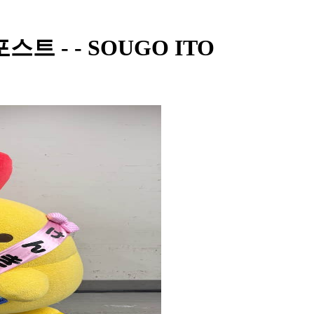
트 - - SOUGO ITO