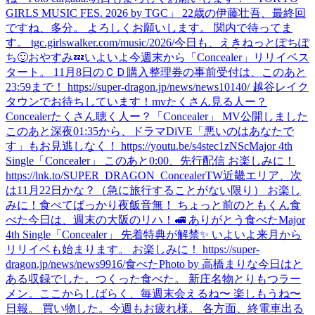
GIRLS MUSIC FES. 2026 by TGC」 22歳の伊藤壮吾、最終回
ですね、多分。 よろしくお願いします。 関内で待ってま
す。 tgc.girlswalker.com/music/2026/
今日も、えきねっとぽちぽ
ち🙂
おやすみ💤
いよいよ今週末から「Concealer」リリイベス
タート。 11月8日のＣＤ購入整理券の事前受付は、このあと
23:59まで！ https://super-dragon.jp/news/news10140/ 越谷レイク
タウンでお待ちしています！
mvたくさん見る人ー？
Concealerたくさん聴く人ー？
「Concealer」 MV公開しました
このあと深夜01:35から、ドラマDiVE「悪いのはあなたで
す」もお見逃しなく！ https://youtu.be/s4stec1zNSc
Major 4th
Single「Concealer」 このあと0:00、先行配信 お楽しみに！
https://lnk.to/SUPER_DRAGON_ConcealerTW
近畿エリア、次
は11月22日かな？（急に旅行することがない限り） お楽し
みに！
食べてばっかり
夜飯
音無！ ちょっと前のともくん
食
べた
今日は、週末の大阪のリハ！
🚅 ありがとう
食べた
Major
4th Single「Concealer」 先着特典が解禁✨ いよいよ来月から
リリイベも始まります。 お楽しみに！ https://super-
dragon.jp/news/news9916/
食べた
Photo by 高橋まりな
今日はと
ある収録でした。
つくった
食べた。 新庄名物とりもつラー
メン。
ここからしばらく、毎週末会えるね〜 楽しもうね〜
日報。 買い物した。
今週もお疲れ様。 各方面、終電車出る