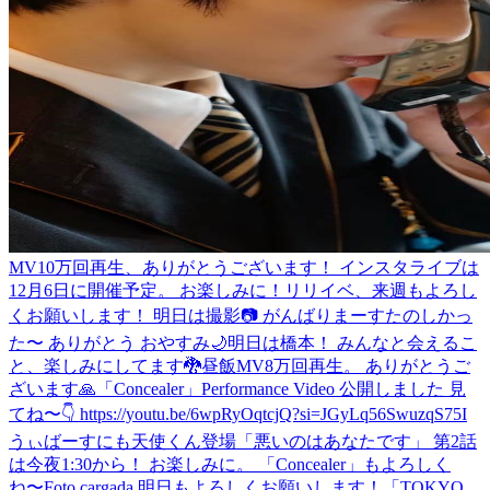
MV10万回再生、ありがとうございます！ インスタライブは
12月6日に開催予定。 お楽しみに！
リリイベ、来週もよろし
くお願いします！ 明日は撮影📷 がんばりまーす
たのしかっ
た〜 ありがとう おやすみ🌙
明日は橋本！ みんなと会えるこ
と、楽しみにしてます🐉
昼飯
MV8万回再生。 ありがとうご
ざいます🙏
「Concealer」Performance Video 公開しました 見
てね〜👇 https://youtu.be/6wpRyOqtcjQ?si=JGyLq56SwuzqS75I
うぃばーすにも天使くん登場
「悪いのはあなたです」 第2話
は今夜1:30から！ お楽しみに。 「Concealer」もよろしく
ね〜
Foto cargada.
明日もよろしくお願いします！
「TOKYO