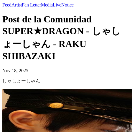
Feed
Artist
Fan Letter
Media
Live
Notice
Post de la Comunidad
SUPER★DRAGON - しゃし
ょーしゃん - RAKU
SHIBAZAKI
Nov 18, 2025
しゃしょーしゃん