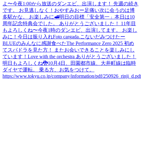
よ〜
今夜1:00から放送のダンエビ、出演します！ 先週の続き
です。 お見逃しなく！
おやすみ
おー
足痛い
次に会うのは博
多駅かな。 お楽しみに🚅
明日の目標「安全第一」
本日は10
周年記念特典会でした。 ありがとうございました！ 11年目
もよろしくね〜
今夜1時のダンエビ、出演してます。 お楽し
みに！
今日は振り入れ
Foto cargada.
こないだみつけたー
BLUEのみんなに感謝
食べた
The Performance Zero 2025 初め
てスパドラを見た方！ またお会いできることを楽しみにし
ています！
Love with the orchestra ありがとうございました！
明日もよろしくね🐉
10月4日、田園都市線、大井町線は臨時
ダイヤで運転。 乗る方、お気をつけて。
https://www.tokyu.co.jp/company/information/pdf/250926_rinji_d.pd