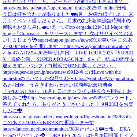
が見たい！という方。 アーカイブの配信は10月5日まで！
https://tixplus.jp/feature/superdragon_drafes202509_online/
日報。
今日は打ち合わせがありました🚃
9月、お疲れ様でした。 来
月もイベント盛りだくさん。 月末の九州新幹線臨時列車の
運転もお楽しみに🚅
いえーい
Foto cargada.
12月3日 Major 4th
Single「Concealer」をリリースします！ 次はリリイベでお会
いしましょう🐉 super-dragon.jp/news/news9918/
笑い話 このあ
と0:00にMVを公開します。 https://www.youtube.com/watch?
v=hmGxAiTZ9so
2025年9月27日。 LIVE TOUR 2025「SUPER
X」最終公演。 SUPER★DRAGONは、9人で、結成10周年を
迎えます。 パシフィコ横浜にぜひお越しください。
https://super-dragon.jp/news/news9912/
今日はLove with the
orchestraのリハでした🎼
見てね〜 https://youtu.be/VAspui-abmw
あと4日か。
うさぎすわらせたい
10周年記念特典会
「SPECIAL Xks」 10月11日にオンライン特典会を開催！ お
楽しみに🐉 https://super-dragon.jp/news/news9885/
アンケート、
答えてくれた方、ありがとうございました！ 9月28日をお楽
しみに🐉
https://secure.plusmember.jp/superdragon/1/questionnaire/98/68aff/
このあと22:00からKIRARIで配信しまーす
https://fanicon.net/fancommunities/3834
ただいま🚃
日報。 DRA
FESのリハでした🐉
「DRA FES 2025」は9月28日開催！ イメ