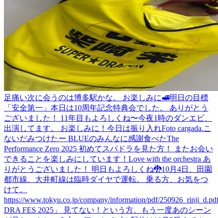
足痛い
次に会うのは博多駅かな。 お楽しみに🚅
明日の目標
「安全第一」
本日は10周年記念特典会でした。 ありがとう
ございました！ 11年目もよろしくね〜
今夜1時のダンエビ、
出演してます。 お楽しみに！
今日は振り入れ
Foto cargada.
こ
ないだみつけたー BLUEのみんなに感謝
食べた
The
Performance Zero 2025 初めてスパドラを見た方！ またお会い
できることを楽しみにしています！
Love with the orchestra あ
りがとうございました！ 明日もよろしくね🐉
10月4日、田園
都市線、大井町線は臨時ダイヤで運転。 乗る方、お気をつ
けて。
https://www.tokyu.co.jp/company/information/pdf/250926_rinji_d.pd
DRA FES 2025」 見てない！という方、もう一度あのシーン