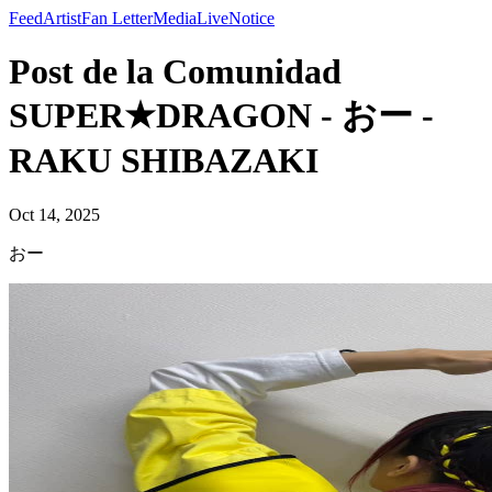
Feed
Artist
Fan Letter
Media
Live
Notice
Post de la Comunidad
SUPER★DRAGON - おー -
RAKU SHIBAZAKI
Oct 14, 2025
おー