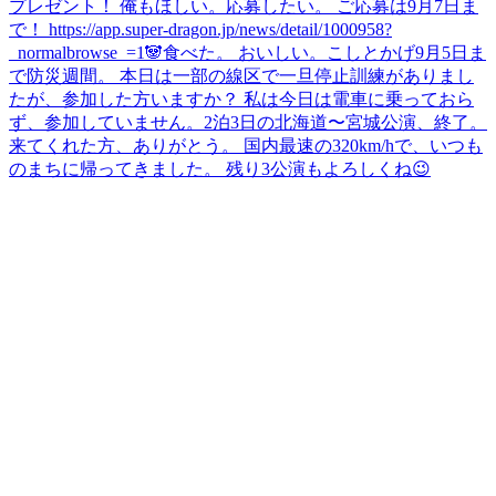
プレゼント！ 俺もほしい。応募したい。 ご応募は9月7日ま
で！ https://app.super-dragon.jp/news/detail/1000958?
_normalbrowse_=1
🐼
食べた。 おいしい。
こしとかげ
9月5日ま
で防災週間。 本日は一部の線区で一旦停止訓練がありまし
たが、参加した方いますか？ 私は今日は電車に乗っておら
ず、参加していません。
2泊3日の北海道〜宮城公演、終了。
来てくれた方、ありがとう。 国内最速の320km/hで、いつも
のまちに帰ってきました。 残り3公演もよろしくね😉