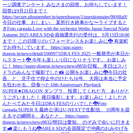
ージ調査アンケート みなさまの回答、お待ちしています！
回答は9月21日まで！
https://secure.plusmember.jp/superdragon/1/questionnaire/98/68aff/
今日の仕事、おしまい。 某所行き終車かな〜
ライブすると
き
Foto cargada.
Love with the orchestra Weibo Japan Special Night
Autumn 2025 AREA SD会員抽選先行の受付は、9月15日18:00
まで！ この日限りのパフォーマンスをお楽しみに🐉 有楽町
でお待ちしています。 https://app.super-
dragon.jp/news/detail/1000971
DRA FES 2025 一般発売が本日か
らスタート🐉 今年も楽しい1日になりそうです。 お楽しみ
に！ https://super-dragon.jp/news/news9850/
日報。 本日はスパ
ドラのみんなで撮影でした📸 公開をお楽しみに🐉
今日の壮
吾。と、北千住で抑止中のひたち16号。 大雨は本当に予定
を狂わせる。😢
食べた
10th Anniversary Playback
SUPER★DRAGON ダンプラ、投票してくれた方、ありがと
うございました！ 後日撮影します。お楽しみに！
よしださ
んたべてみた
今日はDRA FESのリハでした🐉
Foto
cargada.
SUPER X 最終公演はU-NEXTで生配信。 10周年を迎
えるその瞬間を、あなたと。 https://super-
dragon.jp/news/news9832/
明日は愛知。 のぞみで会いに行きま
す🚅 楽しもうね🐉
AREA SDの会員限定で沖縄のおみやげを