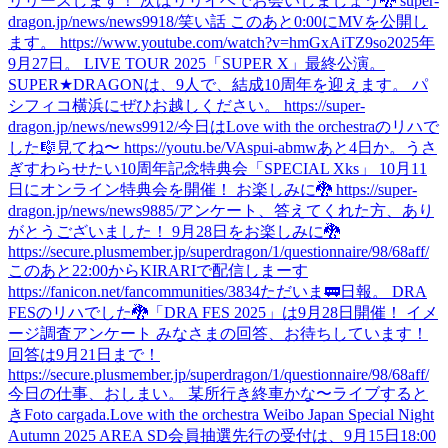
リリースします！ 次はリリイベでお会いしましょう🐉 super-
dragon.jp/news/news9918/
笑い話 このあと0:00にMVを公開し
ます。 https://www.youtube.com/watch?v=hmGxAiTZ9so
2025年
9月27日。 LIVE TOUR 2025「SUPER X」最終公演。
SUPER★DRAGONは、9人で、結成10周年を迎えます。 パ
シフィコ横浜にぜひお越しください。 https://super-
dragon.jp/news/news9912/
今日はLove with the orchestraのリハで
した🎼
見てね〜 https://youtu.be/VAspui-abmw
あと4日か。
うさ
ぎすわらせたい
10周年記念特典会「SPECIAL Xks」 10月11
日にオンライン特典会を開催！ お楽しみに🐉 https://super-
dragon.jp/news/news9885/
アンケート、答えてくれた方、あり
がとうございました！ 9月28日をお楽しみに🐉
https://secure.plusmember.jp/superdragon/1/questionnaire/98/68aff/
このあと22:00からKIRARIで配信しまーす
https://fanicon.net/fancommunities/3834
ただいま🚃
日報。 DRA
FESのリハでした🐉
「DRA FES 2025」は9月28日開催！ イメ
ージ調査アンケート みなさまの回答、お待ちしています！
回答は9月21日まで！
https://secure.plusmember.jp/superdragon/1/questionnaire/98/68aff/
今日の仕事、おしまい。 某所行き終車かな〜
ライブすると
き
Foto cargada.
Love with the orchestra Weibo Japan Special Night
Autumn 2025 AREA SD会員抽選先行の受付は、9月15日18:00