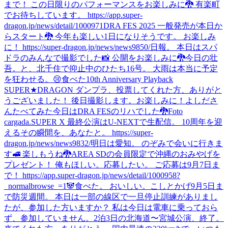
まで！ この日限りのパフォーマンスをお楽しみに🐉 有楽町
でお待ちしています。 https://app.super-
dragon.jp/news/detail/1000971
DRA FES 2025 一般発売が本日か
らスタート🐉 今年も楽しい1日になりそうです。 お楽しみ
に！ https://super-dragon.jp/news/news9850/
日報。 本日はスパ
ドラのみんなで撮影でした📸 公開をお楽しみに🐉
今日の壮
吾。と、北千住で抑止中のひたち16号。 大雨は本当に予定
を狂わせる。😢
食べた
10th Anniversary Playback
SUPER★DRAGON ダンプラ、投票してくれた方、ありがと
うございました！ 後日撮影します。お楽しみに！
よしださ
んたべてみた
今日はDRA FESのリハでした🐉
Foto
cargada.
SUPER X 最終公演はU-NEXTで生配信。 10周年を迎
えるその瞬間を、あなたと。 https://super-
dragon.jp/news/news9832/
明日は愛知。 のぞみで会いに行きま
す🚅 楽しもうね🐉
AREA SDの会員限定で沖縄のおみやげを
プレゼント！ 俺もほしい。応募したい。 ご応募は9月7日ま
で！ https://app.super-dragon.jp/news/detail/1000958?
_normalbrowse_=1
🐼
食べた。 おいしい。
こしとかげ
9月5日ま
で防災週間。 本日は一部の線区で一旦停止訓練がありまし
たが、参加した方いますか？ 私は今日は電車に乗っておら
ず、参加していません。
2泊3日の北海道〜宮城公演、終了。