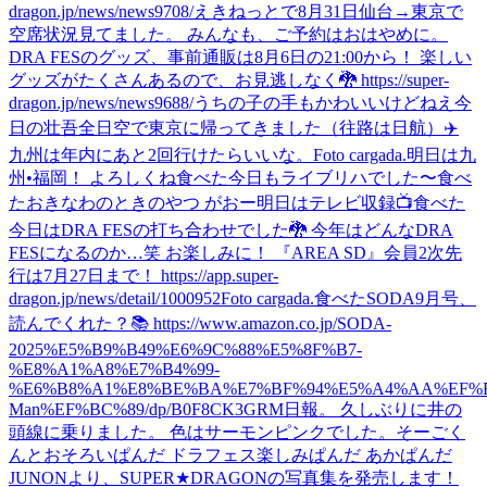
dragon.jp/news/news9708/
えきねっとで8月31日仙台→東京で
空席状況見てました。 みんなも、ご予約はおはやめに。
DRA FESのグッズ、事前通販は8月6日の21:00から！ 楽しい
グッズがたくさんあるので、お見逃しなく🐉 https://super-
dragon.jp/news/news9688/
うちの子の手もかわいいけどねえ
今
日の壮吾
全日空で東京に帰ってきました（往路は日航）✈️
九州は年内にあと2回行けたらいいな。
Foto cargada.
明日は九
州•福岡！ よろしくね
食べた
今日もライブリハでした〜
食べ
た
おきなわのときのやつ がおー
明日はテレビ収録📺
食べた
今日はDRA FESの打ち合わせでした🐉 今年はどんなDRA
FESになるのか…笑 お楽しみに！ 『AREA SD』会員2次先
行は7月27日まで！ https://app.super-
dragon.jp/news/detail/1000952
Foto cargada.
食べた
SODA9月号、
読んでくれた？📚 https://www.amazon.co.jp/SODA-
2025%E5%B9%B49%E6%9C%88%E5%8F%B7-
%E8%A1%A8%E7%B4%99-
%E6%B8%A1%E8%BE%BA%E7%BF%94%E5%A4%AA%EF%B
Man%EF%BC%89/dp/B0F8CK3GRM
日報。 久しぶりに井の
頭線に乗りました。 色はサーモンピンクでした。
そーごく
んとおそろいぱんだ ドラフェス楽しみぱんだ あかぱんだ
JUNONより、SUPER★DRAGONの写真集を発売します！