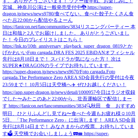
す。 ありがとうございます！ ツアー後半戦、お楽しみに！
宮城、神奈川公演は一般発売受付中🐉 https://super-
dragon.jp/news/news9780/
食べてない。
食べた
餃子たくさん食
べた🥟
22:00から配信やるよーん
https://fanicon.net/fancommunities/3834
リスニングパーティー 本
日は和哉と2人でお届けしました。 ありがとうございまし
た！ 今日のプレイリストはこちら！
https://lnk.to/10th_anniversary_playback_super_dragon_0819
とか
げかわいい
Foto cargada.
DRA FES 2025 EBiDANオフィシャル
先行は8月18日まで！ スパドラが気になった方！ 次は
SUPER★DRAGONのライブでお待ちしています。
https://super-dragon.jp/news/news9670/
Foto cargada.
Foto
cargada.
The Performance Zero AREA SD会員先行の受付は今夜
23:59まで！ 10月5日は天空橋へ✈️ ぜひお越しください！
https://app.super-dragon.jp/news/detail/1000957
今日はラジオ収録
でした〜
みた
このあと22:00から、壮吾運輸区で配信しまー
す https://fanicon.net/fancommunities/3834
🔍秋田 食 おすすめ
明日、ひとりふんどし見てね〜
食べた
今週もお疲れ様☺️
10月
5日、「The Performance Zero」に出演します！ AREA SD会員
先行は8月14日まで！ みなさまからの投票、お待ちしていま
す🗳️ 天空橋でお会いしましょう🚃🚝 https://super-