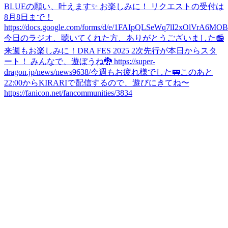
BLUEの願い、叶えます✨ お楽しみに！ リクエストの受付は
8月8日まで！
https://docs.google.com/forms/d/e/1FAIpQLSeWq7lI2xOlVrA6M
今日のラジオ、聴いてくれた方、ありがとうございました📻
来週もお楽しみに！
DRA FES 2025 2次先行が本日からスタ
ート！ みんなで、遊ぼうね🐉 https://super-
dragon.jp/news/news9638/
今週もお疲れ様でした🚃
このあと
22:00からKIRARIで配信するので、遊びにきてね〜
https://fanicon.net/fancommunities/3834