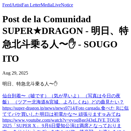
Feed
Artist
Fan Letter
Media
Live
Notice
Post de la Comunidad
SUPER★DRAGON - 明日、特
急北斗乗る人〜✋ - SOUGO
ITO
Aug 29, 2025
明日、特急北斗乗る人〜✋
仙台到着〜（嘘です）（気が早いよ） （写真は今日の夜
飯） （ツアー北海道&宮城、よろしくね）
どの曲見たい？
https://super-dragon.jp/news/news9714/
Foto cargada.
食べた Rに似
ててパケ買いした
明日は初電かな〜 頑張ります🤜
みてね
https://www.youtube.com/watch?v=eyoqBgeJ43g
LIVE TOUR
2025「SUPER X」 9月6日愛知公演は満席となっておりま