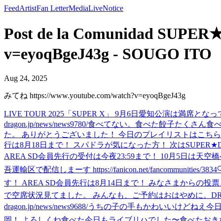
Feed
Artist
Fan Letter
Media
Live
Notice
Post de la Comunidad SUPER
v=eyoqBgeJ43g - SOUGO ITO
Aug 24, 2025
みてね https://www.youtube.com/watch?v=eyoqBgeJ43g
LIVE TOUR 2025「SUPER X」 9月6日愛知公演は満席
dragon.jp/news/news9780/
食べてない。
食べた
餃子たくさん食べ
た。 ありがとうございました！ 今日のプレイリストはこちら！ https://lnk.to/
行は8月18日まで！ スパドラが気になった方！ 次はSUPER★DRAGONのラ
AREA SD会員先行の受付は今夜23:59まで！ 10月5日は天空橋へ✈️ ぜひお越しく
吾運輸区で配信しまーす https://fanicon.net/fancommunities/3834
す！ AREA SD会員先行は8月14日まで！ みなさまからの投票、お待ちしていま
で空席状況見てました。 みんなも、ご予約はおはやめに。
D
dragon.jp/news/news9688/
うちの子の手もかわいいけどねえ
今
岡！ よろしくね
食べた
今日もライブリハでした〜
食べた
おき