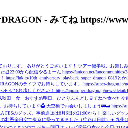
★DRAGON - みてね https://www.
となっております。 ありがとうございます！ ツアー後半戦、お楽しみに！ 宮
た🥟
22:00から配信やるよーん https://fanicon.net/fancommunities/3
10th_anniversary_playback_super_dragon_0819
とか
イブでお待ちしています。 https://super-dragon.jp/news/
ださい！ https://app.super-dragon.jp/news/detail/1
🔍秋田 食 おすすめ
明日、ひとりふんどし見てね〜
食べた
今
す🗳️ 天空橋でお会いしましょう🚃🚝 https://super-drago
RA FESのグッズ、事前通販は8月6日の21:00から！ 楽しいグッズがた
日の壮吾
全日空で東京に帰ってきました（往路は日航）✈️ 九州
なわのときのやつ がおー
明日はテレビ収録📺
食べた
今日はDRA