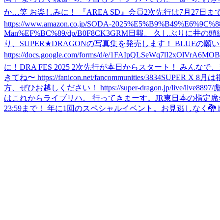
か…笑 お楽しみに！ 『AREA SD』会員2次先行は7月27日まで！ https://app
https://www.amazon.co.jp/SODA-2025%E5%B9%B49%
Man%EF%BC%89/dp/B0F8CK3GRM
日報。 久しぶりに井の頭
り、SUPER★DRAGONの写真集を発売します！ BLUEの
https://docs.google.com/forms/d/e/1FAIpQLSeWq7lI2xOlVrA6M
に！
DRA FES 2025 2次先行が本日からスタート！ みんなで、遊ぼうね🐉 ht
きてね〜 https://fanicon.net/fancommunities/3834
SUPER X 
方、ぜひお越しください！ https://super-dragon.jp/live/live8897/
はこれからライブリハ。 行ってきまーす。
JR東日本の指定
23:59まで！ 年に1回のスペシャルイベント。お見逃しなく🐉 https://supe