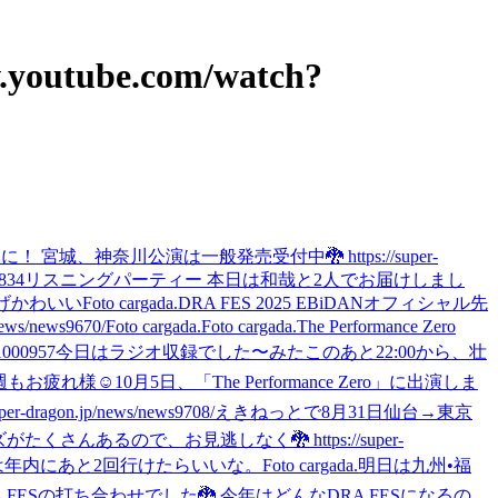
youtube.com/watch?
城、神奈川公演は一般発売受付中🐉 https://super-
834
リスニングパーティー 本日は和哉と2人でお届けしまし
げかわいい
Foto cargada.
DRA FES 2025 EBiDANオフィシャル先
news9670/
Foto cargada.
Foto cargada.
The Performance Zero
000957
今日はラジオ収録でした〜
みた
このあと22:00から、壮
週もお疲れ様☺️
10月5日、「The Performance Zero」に出演しま
n.jp/news/news9708/
えきねっとで8月31日仙台→東京
くさんあるので、お見逃しなく🐉 https://super-
は年内にあと2回行けたらいいな。
Foto cargada.
明日は九州•福
 FESの打ち合わせでした🐉 今年はどんなDRA FESになるの