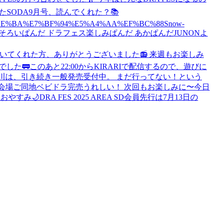
た
SODA9月号、読んでくれた？📚
E8%BE%BA%E7%BF%94%E5%A4%AA%EF%BC%88Snow-
そろいぱんだ ドラフェス楽しみぱんだ あかぱんだ
JUNONよ
いてくれた方、ありがとうございました📻 来週もお楽しみ
でした🚃
このあと22:00からKIRARIで配信するので、遊びに
と神奈川は、引き続き一般発売受付中。 まだ行ってない！という
会場ご同地ベビドラ完売うれしい！ 次回もお楽しみに〜
今日
？
おやすみ🌙
DRA FES 2025 AREA SD会員先行は7月13日の