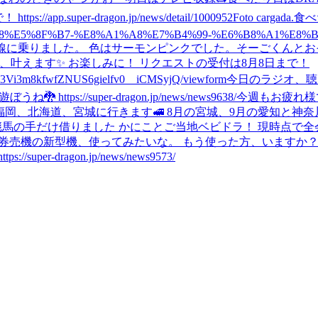
.super-dragon.jp/news/detail/1000952
Foto cargada.
食べ
E6%9C%88%E5%8F%B7-%E8%A1%A8%E7%B4%99-%E6%B8%A1%
線に乗りました。 色はサーモンピンクでした。
そーごくんとお
願い、叶えます✨ お楽しみに！ リクエストの受付は8月8日まで！
OB3Vi3m8kfwfZNUS6gielfv0__iCMSyjQ/viewform
今日のラジオ、聴
tps://super-dragon.jp/news/news9638/
今週もお疲れ様
8月は福岡、北海道、宮城に行きます🚅 8月の宮城、9月の愛知
彪馬の手だけ借りました かにことご当地ベビドラ！ 現時点で全
席券売機の新型機、使ってみたいな。 もう使った方、いますか
r-dragon.jp/news/news9573/