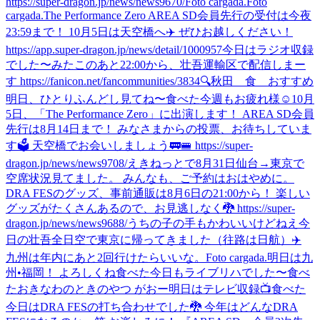
https://super-dragon.jp/news/news9670/
Foto cargada.
Foto
cargada.
The Performance Zero AREA SD会員先行の受付は今夜
23:59まで！ 10月5日は天空橋へ✈️ ぜひお越しください！
https://app.super-dragon.jp/news/detail/1000957
今日はラジオ収録
でした〜
みた
このあと22:00から、壮吾運輸区で配信しまー
す https://fanicon.net/fancommunities/3834
🔍秋田 食 おすすめ
明日、ひとりふんどし見てね〜
食べた
今週もお疲れ様☺️
10月
5日、「The Performance Zero」に出演します！ AREA SD会員
先行は8月14日まで！ みなさまからの投票、お待ちしていま
す🗳️ 天空橋でお会いしましょう🚃🚝 https://super-
dragon.jp/news/news9708/
えきねっとで8月31日仙台→東京で
空席状況見てました。 みんなも、ご予約はおはやめに。
DRA FESのグッズ、事前通販は8月6日の21:00から！ 楽しい
グッズがたくさんあるので、お見逃しなく🐉 https://super-
dragon.jp/news/news9688/
うちの子の手もかわいいけどねえ
今
日の壮吾
全日空で東京に帰ってきました（往路は日航）✈️
九州は年内にあと2回行けたらいいな。
Foto cargada.
明日は九
州•福岡！ よろしくね
食べた
今日もライブリハでした〜
食べ
た
おきなわのときのやつ がおー
明日はテレビ収録📺
食べた
今日はDRA FESの打ち合わせでした🐉 今年はどんなDRA