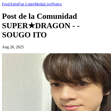
Feed
Artist
Fan Letter
Media
Live
Notice
Post de la Comunidad
SUPER★DRAGON - -
SOUGO ITO
Aug 26, 2025