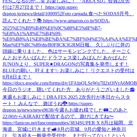
FESになるのか…笑 お楽しみに！ 『AREA SD』会員2次先
行は7月27日まで！ https://app.super-
dragon.jp/news/detail/1000952
Foto cargada.
食べた
SODA9月号、
読んでくれた？📚 https://www.amazon.co.jp/SODA-
2025%E5%B9%B49%E6%9C%88%E5%8F%B7-
%E8%A1%A8%E7%B4%99-
%E6%B8%A1%E8%BE%BA%E7%BF%94%E5%A4%AA%EF%B
Man%EF%BC%89/dp/B0F8CK3GRM
日報。 久しぶりに井の
頭線に乗りました。 色はサーモンピンクでした。
そーごく
んとおそろいぱんだ ドラフェス楽しみぱんだ あかぱんだ
JUNONより、SUPER★DRAGONの写真集を発売します！
BLUEの願い、叶えます✨ お楽しみに！ リクエストの受付は
8月8日まで！
https://docs.google.com/forms/d/e/1FAIpQLSeWq7lI2xOlVrA6M
今日のラジオ、聴いてくれた方、ありがとうございました📻
来週もお楽しみに！
DRA FES 2025 2次先行が本日からスタ
ート！ みんなで、遊ぼうね🐉 https://super-
dragon.jp/news/news9638/
今週もお疲れ様でした🚃
このあと
22:00からKIRARIで配信するので、遊びにきてね〜
https://fanicon.net/fancommunities/3834
SUPER X 8月は福岡、北
海道、宮城に行きます🚅 8月の宮城、9月の愛知と神奈川
は、引き続き一般発売受付中。 まだ行ってない！という