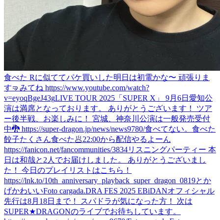
食べた Rに似ててパケ買いした
明日は初電かな〜 頑張りま
す🤜
みてね https://www.youtube.com/watch?
v=eyoqBgeJ43g
LIVE TOUR 2025「SUPER X」 9月6日愛知公
演は満席となっております。 ありがとうございます！ ツア
ー後半戦、お楽しみに！ 宮城、神奈川公演は一般発売受付
中🐉 https://super-dragon.jp/news/news9780/
食べてない。
食べた
餃子たくさん食べた🥟
22:00から配信やるよーん
https://fanicon.net/fancommunities/3834
リスニングパーティー 本
日は和哉と2人でお届けしました。 ありがとうございまし
た！ 今日のプレイリストはこちら！
https://lnk.to/10th_anniversary_playback_super_dragon_0819
とか
げかわいい
Foto cargada.
DRA FES 2025 EBiDANオフィシャル
先行は8月18日まで！ スパドラが気になった方！ 次は
SUPER★DRAGONのライブでお待ちしています。