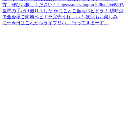
方、ぜひお越しください！ https://super-dragon.jp/live/live8897/
彪馬の手だけ借りました かにことご当地ベビドラ！ 現時点
で全会場ご同地ベビドラ完売うれしい！ 次回もお楽しみ
に〜
今日はこれからライブリハ。 行ってきまーす。