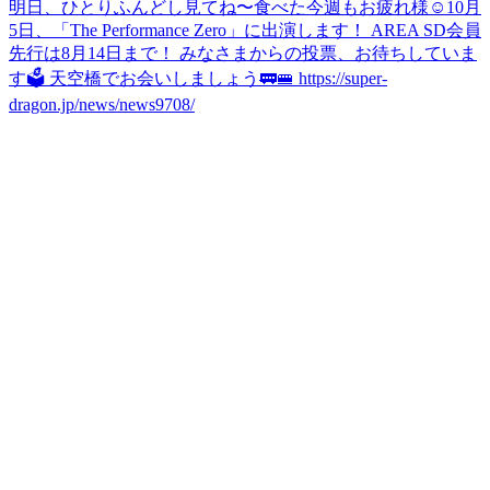
明日、ひとりふんどし見てね〜
食べた
今週もお疲れ様☺️
10月
5日、「The Performance Zero」に出演します！ AREA SD会員
先行は8月14日まで！ みなさまからの投票、お待ちしていま
す🗳️ 天空橋でお会いしましょう🚃🚝 https://super-
dragon.jp/news/news9708/