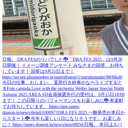
日報。 DRA FESのリハでした🐉
「DRA FES 2025」は9月28
日開催！ イメージ調査アンケート みなさまの回答、お待ち
しています！ 回答は9月21日まで！
https://secure.plusmember.jp/superdragon/1/questionnaire/98/68aff/
今日の仕事、おしまい。 某所行き終車かな〜
ライブすると
き
Foto cargada.
Love with the orchestra Weibo Japan Special Night
Autumn 2025 AREA SD会員抽選先行の受付は、9月15日18:00
まで！ この日限りのパフォーマンスをお楽しみに🐉 有楽町
でお待ちしています。 https://app.super-
dragon.jp/news/detail/1000971
DRA FES 2025 一般発売が本日か
らスタート🐉 今年も楽しい1日になりそうです。 お楽しみ
に！ https://super-dragon.jp/news/news9850/
日報。 本日はスパ