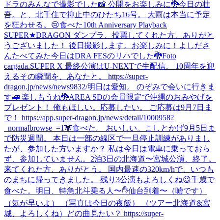
ドラのみんなで撮影でした📸 公開をお楽しみに🐉
今日の壮
吾。と、北千住で抑止中のひたち16号。 大雨は本当に予定
を狂わせる。😢
食べた
10th Anniversary Playback
SUPER★DRAGON ダンプラ、投票してくれた方、ありがと
うございました！ 後日撮影します。お楽しみに！
よしださ
んたべてみた
今日はDRA FESのリハでした🐉
Foto
cargada.
SUPER X 最終公演はU-NEXTで生配信。 10周年を迎
えるその瞬間を、あなたと。 https://super-
dragon.jp/news/news9832/
明日は愛知。 のぞみで会いに行きま
す🚅 楽しもうね🐉
AREA SDの会員限定で沖縄のおみやげを
プレゼント！ 俺もほしい。応募したい。 ご応募は9月7日ま
で！ https://app.super-dragon.jp/news/detail/1000958?
_normalbrowse_=1
🐼
食べた。 おいしい。
こしとかげ
9月5日ま
で防災週間。 本日は一部の線区で一旦停止訓練がありまし
たが、参加した方いますか？ 私は今日は電車に乗っておら
ず、参加していません。
2泊3日の北海道〜宮城公演、終了。
来てくれた方、ありがとう。 国内最速の320km/hで、いつも
のまちに帰ってきました。 残り3公演もよろしくね😉
千歳で
食べた。
明日、特急北斗乗る人〜✋
仙台到着〜（嘘です）
（気が早いよ） （写真は今日の夜飯） （ツアー北海道&宮
城、よろしくね）
どの曲見たい？ https://super-