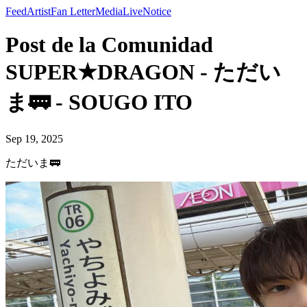
Feed
Artist
Fan Letter
Media
Live
Notice
Post de la Comunidad
SUPER★DRAGON - ただい
ま🚃 - SOUGO ITO
Sep 19, 2025
ただいま🚃