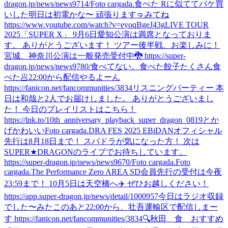
dragon.jp/news/news9714/
Foto cargada.
食べた Rに似ててパケ買
いした
明日は初電かな〜 頑張ります🤜
みてね
https://www.youtube.com/watch?v=eyoqBgeJ43g
LIVE TOUR
2025「SUPER X」 9月6日愛知公演は満席となっておりま
す。 ありがとうございます！ ツアー後半戦、お楽しみに！
宮城、神奈川公演は一般発売受付中🐉 https://super-
dragon.jp/news/news9780/
食べてない。
食べた
餃子たくさん食
べた🥟
22:00から配信やるよーん
https://fanicon.net/fancommunities/3834
リスニングパーティー 本
日は和哉と2人でお届けしました。 ありがとうございまし
た！ 今日のプレイリストはこちら！
https://lnk.to/10th_anniversary_playback_super_dragon_0819
とか
げかわいい
Foto cargada.
DRA FES 2025 EBiDANオフィシャル
先行は8月18日まで！ スパドラが気になった方！ 次は
SUPER★DRAGONのライブでお待ちしています。
https://super-dragon.jp/news/news9670/
Foto cargada.
Foto
cargada.
The Performance Zero AREA SD会員先行の受付は今夜
23:59まで！ 10月5日は天空橋へ✈️ ぜひお越しください！
https://app.super-dragon.jp/news/detail/1000957
今日はラジオ収録
でした〜
みた
このあと22:00から、壮吾運輸区で配信しまー
す https://fanicon.net/fancommunities/3834
🔍秋田 食 おすすめ