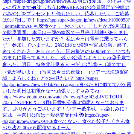
https://super-dragon.jp/news/news9832/
明日は愛知。 のぞみで会
いに行きます🚅 楽しもうね🐉
AREA SDの会員限定で沖縄の
おみやげをプレゼント！ 俺もほしい。応募したい。 ご応募
は9月7日まで！ https://app.super-dragon.jp/news/detail/1000958?
_normalbrowse_=1
🐼
食べた。 おいしい。
こしとかげ
9月5日ま
で防災週間。 本日は一部の線区で一旦停止訓練がありまし
たが、参加した方いますか？ 私は今日は電車に乗っておら
ず、参加していません。
2泊3日の北海道〜宮城公演、終了。
来てくれた方、ありがとう。 国内最速の320km/hで、いつも
のまちに帰ってきました。 残り3公演もよろしくね😉
千歳で
食べた。
明日、特急北斗乗る人〜✋
仙台到着〜（嘘です）
（気が早いよ） （写真は今日の夜飯） （ツアー北海道&宮
城、よろしくね）
どの曲見たい？ https://super-
dragon.jp/news/news9714/
Foto cargada.
食べた Rに似ててパケ買
いした
明日は初電かな〜 頑張ります🤜
みてね
https://www.youtube.com/watch?v=eyoqBgeJ43g
LIVE TOUR
2025「SUPER X」 9月6日愛知公演は満席となっておりま
す。 ありがとうございます！ ツアー後半戦、お楽しみに！
宮城、神奈川公演は一般発売受付中🐉 https://super-
dragon.jp/news/news9780/
食べてない。
食べた
餃子たくさん食
べた🥟
22:00から配信やるよーん
https://fanicon.net/fancommunities/3834
リスニングパーティー 本