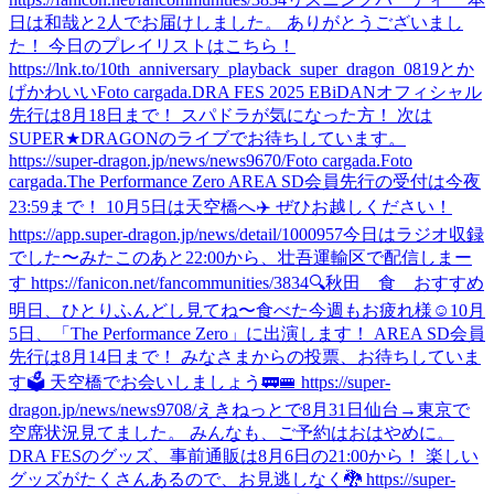
日は和哉と2人でお届けしました。 ありがとうございまし
た！ 今日のプレイリストはこちら！
https://lnk.to/10th_anniversary_playback_super_dragon_0819
とか
げかわいい
Foto cargada.
DRA FES 2025 EBiDANオフィシャル
先行は8月18日まで！ スパドラが気になった方！ 次は
SUPER★DRAGONのライブでお待ちしています。
https://super-dragon.jp/news/news9670/
Foto cargada.
Foto
cargada.
The Performance Zero AREA SD会員先行の受付は今夜
23:59まで！ 10月5日は天空橋へ✈️ ぜひお越しください！
https://app.super-dragon.jp/news/detail/1000957
今日はラジオ収録
でした〜
みた
このあと22:00から、壮吾運輸区で配信しまー
す https://fanicon.net/fancommunities/3834
🔍秋田 食 おすすめ
明日、ひとりふんどし見てね〜
食べた
今週もお疲れ様☺️
10月
5日、「The Performance Zero」に出演します！ AREA SD会員
先行は8月14日まで！ みなさまからの投票、お待ちしていま
す🗳️ 天空橋でお会いしましょう🚃🚝 https://super-
dragon.jp/news/news9708/
えきねっとで8月31日仙台→東京で
空席状況見てました。 みんなも、ご予約はおはやめに。
DRA FESのグッズ、事前通販は8月6日の21:00から！ 楽しい
グッズがたくさんあるので、お見逃しなく🐉 https://super-