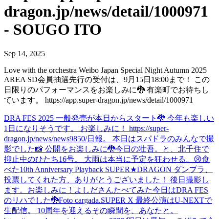
dragon.jp/news/detail/1000971
- SOUGO ITO
Sep 14, 2025
Love with the orchestra Weibo Japan Special Night Autumn 2025
AREA SD会員抽選先行の受付は、9月15日18:00まで！ この
日限りのパフォーマンスをお楽しみに🐉 有楽町でお待ちし
ています。 https://app.super-dragon.jp/news/detail/1000971
DRA FES 2025 一般発売が本日からスタート🐉 今年も楽しい
1日になりそうです。 お楽しみに！ https://super-
dragon.jp/news/news9850/
日報。 本日はスパドラのみんなで撮
影でした📸 公開をお楽しみに🐉
今日の壮吾。と、北千住で
抑止中のひたち16号。 大雨は本当に予定を狂わせる。😢
食
べた
10th Anniversary Playback SUPER★DRAGON ダンプラ、
投票してくれた方、ありがとうございました！ 後日撮影し
ます。お楽しみに！
よしださんたべてみた
今日はDRA FES
のリハでした🐉
Foto cargada.
SUPER X 最終公演はU-NEXTで
生配信。 10周年を迎えるその瞬間を、あなたと。