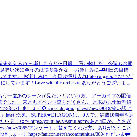
週末会えるね〜 楽しもうね〜
日報。 買い物した。
今週もお疲
足痛い
次に会うのは博多駅かな。 お楽しみに🚅
明日の目標
してます。 お楽しみに！
今日は振り入れ
Foto cargada.
こないだ
楽しみにしています！
Love with the orchestra ありがとうございまし
という方、もう一度あのシーンが見たい！という方。 アーカイブの配信
様でした。 来月もイベント盛りだくさん。 月末の九州新幹線
しましょう🐉 super-dragon.jp/news/news9918/
笑い話 こ
UPER X」最終公演。 SUPER★DRAGONは、9人で、結成10周年を迎
した🎼
見てね〜 https://youtu.be/VAspui-abmw
あと4日か。
うさぎ
/news9885/
アンケート、答えてくれた方、ありがとうござ
 https://fanicon.net/fancommunities/3834
ただいま🚃