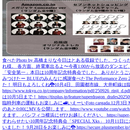
食べた
Photo by 高橋まりな
今日はとある収録でした。
つくっ
れ様。 各方面、終電車出るよ〜
今夜1:00から放送のダンエ
「安全第一」
本日は10周年記念特典会でした。 ありがとうご
みつけたー BLUEのみんなに感謝
食べた
The Performa
た！ 明日もよろしくね🐉
10月4日、田園都市線、大井町線は
https://www.tokyu.co.jp/company/information/pdf/250926_rinji_d.pd
は10月5日まで！ https://tixplus.jp/feature/superdragon_drafes20250
臨時列車の運転もお楽しみに🚅
いえーい
Foto cargada.
12月3日 
のあと0:00にMVを公開します。 https://www.youtube.com/watch
えます。 パシフィコ横浜にぜひお越しください。 https://super-dragon
すわらせたい
10周年記念特典会「SPECIAL Xks」 10月11日にオンライ
いました！ 9月28日をお楽しみに🐉 https://secure.plusmember.jp/superd