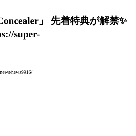
ngle「Concealer」 先着特典が解禁✨
super-
s/news9916/