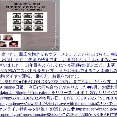
た
食べた。 新庄名物とりもつラーメン。
ここからしばらく、毎
ビ、出演します！ 先週の続きです。 お見逃しなく！
おやすみ
おー
ざいました！ 11年目もよろしくね〜
今夜1時のダンエビ、出演
nce Zero 2025 初めてスパドラを見た方！ またお会いできることを
臨時ダイヤで運転。 乗る方、お気をつけて。
f
「SUPER★DRAGON DRA FES 2025」 見てない！
9_online/
日報。 今日は打ち合わせがありました🚃
9月、お疲れ
Major 4th Single「Concealer」をリリースします！ 次はリリイベでお会い
?v=hmGxAiTZ9so
2025年9月27日。 LIVE TOUR 2025「S
.jp/news/news9912/
今日はLove with the orchestraのリハで
ン特典会を開催！ お楽しみに🐉 https://super-dragon.jp/news
ragon/1/questionnaire/98/68aff/
このあと22:00からKIRARIで配信しまーす