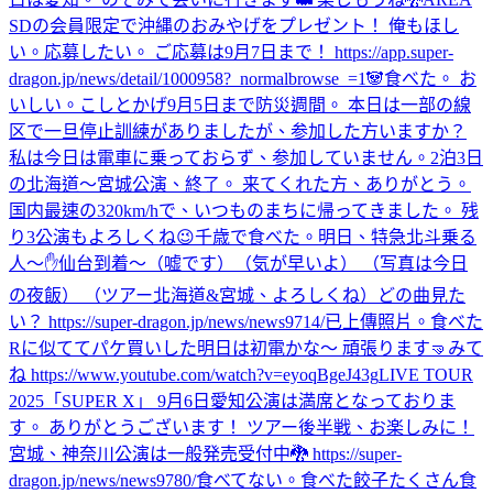
SDの会員限定で沖縄のおみやげをプレゼント！ 俺もほし
い。応募したい。 ご応募は9月7日まで！ https://app.super-
dragon.jp/news/detail/1000958?_normalbrowse_=1
🐼
食べた。 お
いしい。
こしとかげ
9月5日まで防災週間。 本日は一部の線
区で一旦停止訓練がありましたが、参加した方いますか？
私は今日は電車に乗っておらず、参加していません。
2泊3日
の北海道〜宮城公演、終了。 来てくれた方、ありがとう。
国内最速の320km/hで、いつものまちに帰ってきました。 残
り3公演もよろしくね😉
千歳で食べた。
明日、特急北斗乗る
人〜✋
仙台到着〜（嘘です）（気が早いよ） （写真は今日
の夜飯） （ツアー北海道&宮城、よろしくね）
どの曲見た
い？ https://super-dragon.jp/news/news9714/
已上傳照片。
食べた
Rに似ててパケ買いした
明日は初電かな〜 頑張ります🤜
みて
ね https://www.youtube.com/watch?v=eyoqBgeJ43g
LIVE TOUR
2025「SUPER X」 9月6日愛知公演は満席となっておりま
す。 ありがとうございます！ ツアー後半戦、お楽しみに！
宮城、神奈川公演は一般発売受付中🐉 https://super-
dragon.jp/news/news9780/
食べてない。
食べた
餃子たくさん食