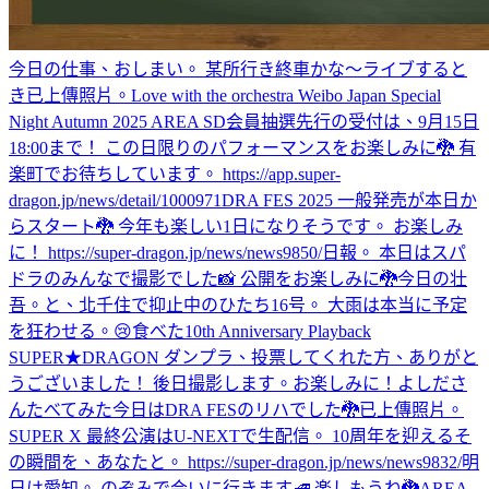
今日の仕事、おしまい。 某所行き終車かな〜
ライブすると
き
已上傳照片。
Love with the orchestra Weibo Japan Special
Night Autumn 2025 AREA SD会員抽選先行の受付は、9月15日
18:00まで！ この日限りのパフォーマンスをお楽しみに🐉 有
楽町でお待ちしています。 https://app.super-
dragon.jp/news/detail/1000971
DRA FES 2025 一般発売が本日か
らスタート🐉 今年も楽しい1日になりそうです。 お楽しみ
に！ https://super-dragon.jp/news/news9850/
日報。 本日はスパ
ドラのみんなで撮影でした📸 公開をお楽しみに🐉
今日の壮
吾。と、北千住で抑止中のひたち16号。 大雨は本当に予定
を狂わせる。😢
食べた
10th Anniversary Playback
SUPER★DRAGON ダンプラ、投票してくれた方、ありがと
うございました！ 後日撮影します。お楽しみに！
よしださ
んたべてみた
今日はDRA FESのリハでした🐉
已上傳照片。
SUPER X 最終公演はU-NEXTで生配信。 10周年を迎えるそ
の瞬間を、あなたと。 https://super-dragon.jp/news/news9832/
明
日は愛知。 のぞみで会いに行きます🚅 楽しもうね🐉
AREA