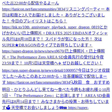
べた🥟
22:00から配信やるよーん
https://fanicon.net/fancommunities/3834
リスニングパーティー 本
日は和哉と2人でお届けしました。 ありがとうございまし
た！ 今日のプレイリストはこちら！
https://lnk.to/10th_anniversary_playback_super_dragon_0819
とか
げかわいい
已上傳照片。
DRA FES 2025 EBiDANオフィシャ
ル先行は8月18日まで！ スパドラが気になった方！ 次は
SUPER★DRAGONのライブでお待ちしています。
https://super-dragon.jp/news/news9670/
已上傳照片。
已上傳照
片。
The Performance Zero AREA SD会員先行の受付は今夜
23:59まで！ 10月5日は天空橋へ✈️ ぜひお越しください！
https://app.super-dragon.jp/news/detail/1000957
今日はラジオ収録
でした〜
みた
このあと22:00から、壮吾運輸区で配信しまー
す https://fanicon.net/fancommunities/3834
🔍秋田 食 おすすめ
明日、ひとりふんどし見てね〜
食べた
今週もお疲れ様☺️
10月
5日、「The Performance Zero」に出演します！ AREA SD会員
先行は8月14日まで！ みなさまからの投票、お待ちしていま
す🗳️ 天空橋でお会いしましょう🚃🚝 https://super-