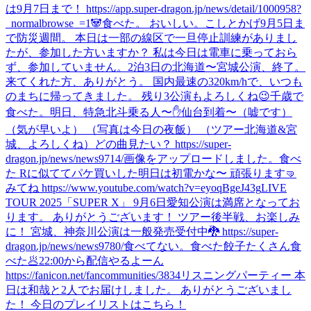
は9月7日まで！ https://app.super-dragon.jp/news/detail/1000958?
_normalbrowse_=1
🐼
食べた。 おいしい。
こしとかげ
9月5日ま
で防災週間。 本日は一部の線区で一旦停止訓練がありまし
たが、参加した方いますか？ 私は今日は電車に乗っておら
ず、参加していません。
2泊3日の北海道〜宮城公演、終了。
来てくれた方、ありがとう。 国内最速の320km/hで、いつも
のまちに帰ってきました。 残り3公演もよろしくね😉
千歳で
食べた。
明日、特急北斗乗る人〜✋
仙台到着〜（嘘です）
（気が早いよ） （写真は今日の夜飯） （ツアー北海道&宮
城、よろしくね）
どの曲見たい？ https://super-
dragon.jp/news/news9714/
画像をアップロードしました。
食べ
た Rに似ててパケ買いした
明日は初電かな〜 頑張ります🤜
みてね https://www.youtube.com/watch?v=eyoqBgeJ43g
LIVE
TOUR 2025「SUPER X」 9月6日愛知公演は満席となってお
ります。 ありがとうございます！ ツアー後半戦、お楽しみ
に！ 宮城、神奈川公演は一般発売受付中🐉 https://super-
dragon.jp/news/news9780/
食べてない。
食べた
餃子たくさん食
べた🥟
22:00から配信やるよーん
https://fanicon.net/fancommunities/3834
リスニングパーティー 本
日は和哉と2人でお届けしました。 ありがとうございまし
た！ 今日のプレイリストはこちら！