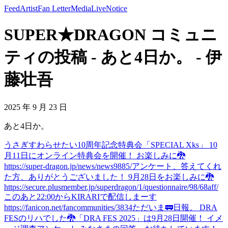
Feed
Artist
Fan Letter
Media
Live
Notice
SUPER★DRAGON コミュニ
ティの投稿 - あと4日か。 - 伊
藤壮吾
2025 年 9 月 23 日
あと4日か。
うさぎすわらせたい
10周年記念特典会「SPECIAL Xks」 10
月11日にオンライン特典会を開催！ お楽しみに🐉
https://super-dragon.jp/news/news9885/
アンケート、答えてくれ
た方、ありがとうございました！ 9月28日をお楽しみに🐉
https://secure.plusmember.jp/superdragon/1/questionnaire/98/68aff/
このあと22:00からKIRARIで配信しまーす
https://fanicon.net/fancommunities/3834
ただいま🚃
日報。 DRA
FESのリハでした🐉
「DRA FES 2025」は9月28日開催！ イメ