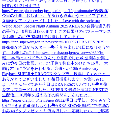
ージ調査アンケート みなさまの回答、お待ちしています！
回答は9月21日まで！
https://secure.plusmember.jp/superdragon/1/questionnaire/98/68aff/
今日の仕事、おしまい。 某所行き終車かな〜
ライブすると
き
画像をアップロードしました。
Love with the orchestra
Weibo Japan Special Night Autumn 2025 AREA SD会員抽選先行
の受付は、9月15日18:00まで！ この日限りのパフォーマンス
をお楽しみに🐉 有楽町でお待ちしています。
https://app.super-dragon.jp/news/detail/1000971
DRA FES 2025 一
般発売が本日からスタート🐉 今年も楽しい1日になりそうで
す。 お楽しみに！ https://super-dragon.jp/news/news9850/
日
報。 本日はスパドラのみんなで撮影でした📸 公開をお楽し
みに🐉
今日の壮吾。と、北千住で抑止中のひたち16号。 大
雨は本当に予定を狂わせる。😢
食べた
10th Anniversary
Playback SUPER★DRAGON ダンプラ、投票してくれた方、
ありがとうございました！ 後日撮影します。お楽しみに！
よしださんたべてみた
今日はDRA FESのリハでした🐉
画像
をアップロードしました。
SUPER X 最終公演はU-NEXTで
生配信。 10周年を迎えるその瞬間を、あなたと。
https://super-dragon.jp/news/news9832/
明日は愛知。 のぞみで会
いに行きます🚅 楽しもうね🐉
AREA SDの会員限定で沖縄の
おみやげをプレゼント！ 俺もほしい。応募したい。 ご応募