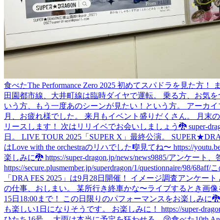
食べた
The Performance Zero 2025 初めてスパド
田園都市線、大井町線は臨時ダイヤで運転。 乗る方、お気をつけて。 https://www.t
いう方、もう一度あのシーンが見たい！という方。 アーカイブの配信は10月5日まで！ ht
月、お疲れ様でした。 来月もイベント盛りだくさん。 月末
リースします！ 次はリリイベでお会いしましょう🐉 super-dragon.jp/
日。 LIVE TOUR 2025「SUPER X」最終公演。 SUPER★DR
はLove with the orchestraのリハでした🎼
見てね〜 https://youtu.b
楽しみに🐉 https://super-dragon.jp/news/news9885/
アンケート、答
https://secure.plusmember.jp/superdragon/1/questionnaire/98/68aff/
この
「DRA FES 2025」は9月28日開催！ イメージ調査アンケート みなさまの回答、
の仕事、おしまい。 某所行き終車かな〜
ライブするとき
画像
15日18:00まで！ この日限りのパフォーマンスをお楽しみに🐉 有楽町でお待ちして
も楽しい1日になりそうです。 お楽しみに！ https://super-dragon.jp/
ひたち16号。 大雨は本当に予定を狂わせる。😢
食べた
10th