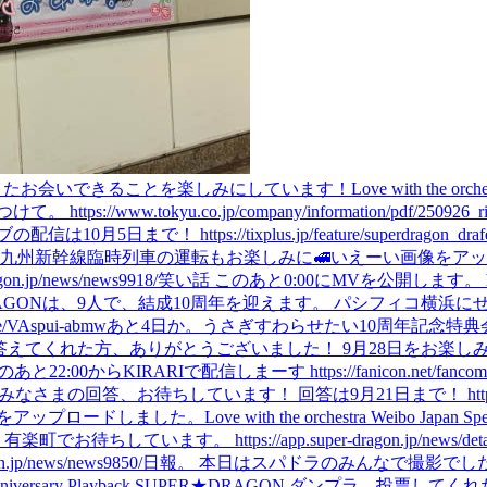
ラを見た方！ またお会いできることを楽しみにしています！
Love with t
okyu.co.jp/company/information/pdf/250926_rinj
tps://tixplus.jp/feature/superdragon_drafes20
の九州新幹線臨時列車の運転もお楽しみに🚅
いえーい
画像をアッ
news/news9918/
笑い話 このあと0:00にMVを公開します。 https://
AGONは、9人で、結成10周年を迎えます。 パシフィコ横浜にぜひお越しください。 
e/VAspui-abmw
あと4日か。
うさぎすわらせたい
10周年記念特典会
えてくれた方、ありがとうございました！ 9月28日をお楽しみ
あと22:00からKIRARIで配信しまーす https://fanicon.net/fancommu
お待ちしています！ 回答は9月21日まで！ https://secure.plusmembe
をアップロードしました。
Love with the orchestra Weibo J
います。 https://app.super-dragon.jp/news/detail
news/news9850/
日報。 本日はスパドラのみんなで撮影でした
 Anniversary Playback SUPER★DRAGON ダン