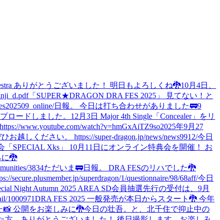
he orchestra ありがとうございました！ 明日もよろしくね🐉
10月4日、
i_d.pdf
「SUPER★DRAGON DRA FES 2025」 見てない！と
2509_online/
日報。 今日は打ち合わせがありました🚃
9
プロードしました。
12月3日 Major 4th Single「Concealer」をリ
www.youtube.com/watch?v=hmGxAiTZ9so
2025年9月27
https://super-dragon.jp/news/news9912/
今日
「SPECIAL Xks」 10月11日にオンライン特典会を開催！ お
に🐉
nities/3834
ただいま🚃
日報。 DRA FESのリハでした🐉
r.jp/superdragon/1/questionnaire/98/68aff/
今日
apan Special Night Autumn 2025 AREA SD会員抽選先行の受付は、9月
/1000971
DRA FES 2025 一般発売が本日からスタート🐉 今年
 公開をお楽しみに🐉
今日の壮吾。と、北千住で抑止中の
プラ、投票してくれた方、ありがとうございました！ 後日撮影します。お楽しみ