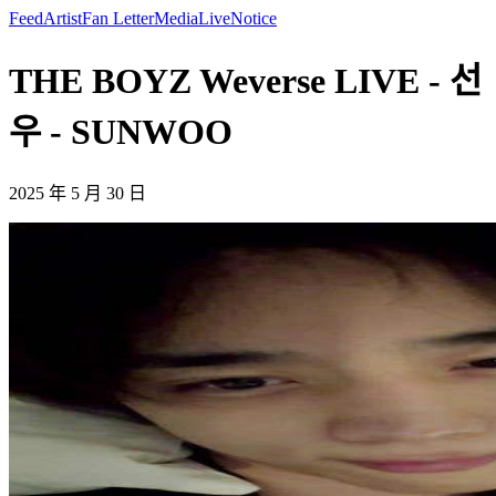
Feed
Artist
Fan Letter
Media
Live
Notice
THE BOYZ Weverse LIVE - 선
우 - SUNWOO
2025 年 5 月 30 日