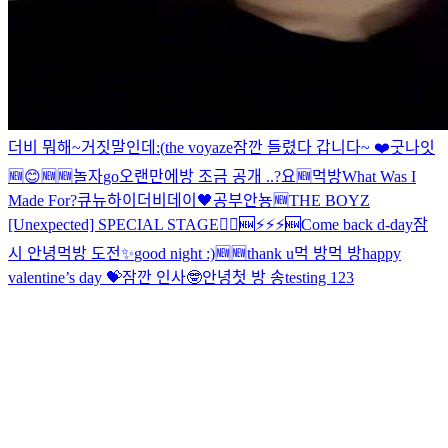
더비 뭐해~
거짓말인데
:(
the voyaze
잠깐 들렸다 갑니다~ ❤️
굿나잇
🆕
😊
🆕
🆕
놀자
go
오랜만에
방 조금 공개 ..?
요
🆕
먹방
What Was I
Made For?
큐뉴
하이
더비데이🖤
공부
안뇽
🆕
THE BOYZ
[Unexpected] SPECIAL STAGE
🏃‍♂️
🆕
⚡️⚡️⚡️
🆕
Come back d-day
잠
시 안녕
먹방 도전
✨
good night :)
🆕
🆕
thank u
먹 방
먹 방
happy
valentine’s day 💝
잠깐 인사🤓
안녕
첫 방 송
testing 123