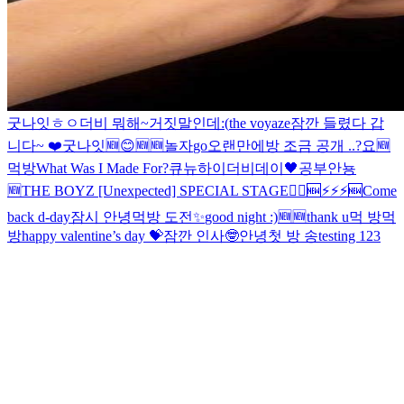
굿나잇
ㅎㅇ
더비 뭐해~
거짓말인데
:(
the voyaze
잠깐 들렸다 갑
니다~ ❤️
굿나잇
🆕
😊
🆕
🆕
놀자
go
오랜만에
방 조금 공개 ..?
요
🆕
먹방
What Was I Made For?
큐뉴
하이
더비데이🖤
공부
안뇽
🆕
THE BOYZ [Unexpected] SPECIAL STAGE
🏃‍♂️
🆕
⚡️⚡️⚡️
🆕
Come
back d-day
잠시 안녕
먹방 도전
✨
good night :)
🆕
🆕
thank u
먹 방
먹
방
happy valentine’s day 💝
잠깐 인사🤓
안녕
첫 방 송
testing 123