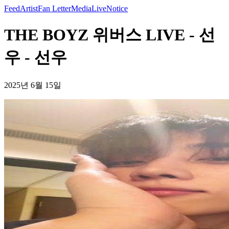
Feed
Artist
Fan Letter
Media
Live
Notice
THE BOYZ 위버스 LIVE - 선
우 - 선우
2025년 6월 15일